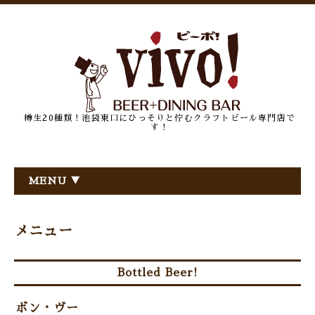
樽生20種類！池袋東口にひっそりと佇むクラフトビール専門店で
す！
MENU ▼
メニュー
Bottled Beer!
ボン・ヴー