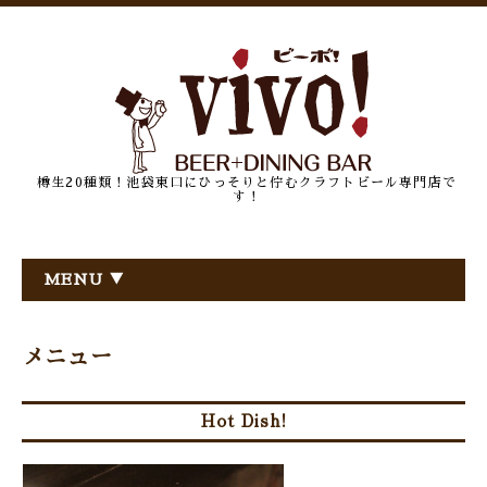
樽生20種類！池袋東口にひっそりと佇むクラフトビール専門店で
す！
MENU ▼
メニュー
Hot Dish!