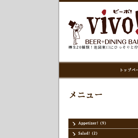
樽生20種類！池袋東口にひっそりと
トップペ
メニュー
Appetizer!（9）
Salad!（2）