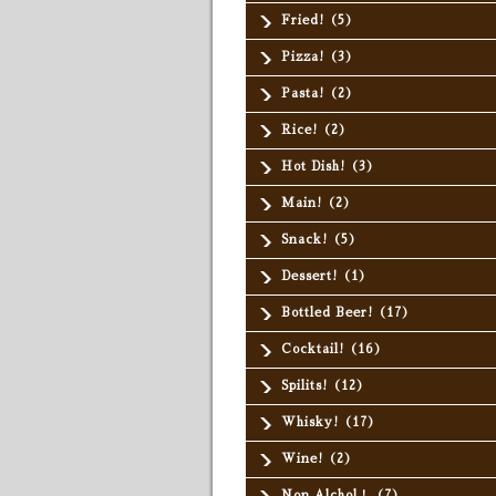
Fried!（5）
Pizza!（3）
Pasta!（2）
Rice!（2）
Hot Dish!（3）
Main!（2）
Snack!（5）
Dessert!（1）
Bottled Beer!（17）
Cocktail!（16）
Spilits!（12）
Whisky!（17）
Wine!（2）
Non Alchol！（7）