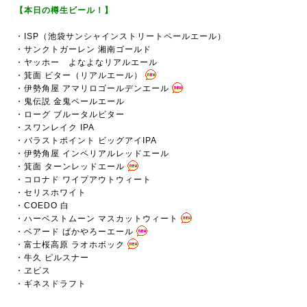
【本日の樽生ビール！】
・ISP（池袋サンシャインストリートペールエール）
・サンクトガーレン 湘南ゴールド
・
ヤッホー よなよなリアルエール
・箕面 ビター（リアルエール）
・伊勢角屋 アマリロゴールデンエール
・鬼伝説 金鬼ペールエール
・ローグ ブルータルビター
・スワンレイク IPA
・バラストポイント ビッグアイIPA
・伊勢角屋 インペリアルレッドエール
・箕面 ターンレッドエール
・コロナド ワイプアウトウィート
・セリスホワイト
・COEDO 白
・ハーベストムーン マスカットウィート
・ベアード ばかやろーエール
・富士桜高原 ラオホボック
・牛久 ピルスナー
・ヱビス
・ギネスドラフト