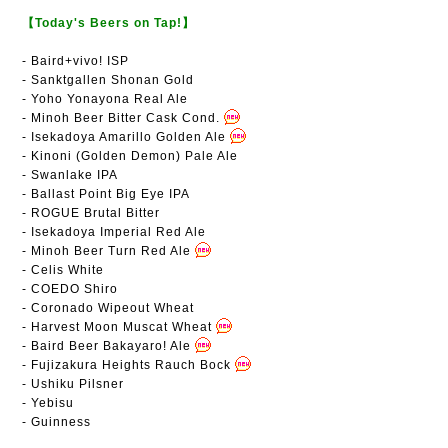
【Today's Beers on Tap!】
-
Baird+vivo! ISP
- Sanktgallen Shonan Gold
- Yoho Yon
ayona Re
al Ale
- Minoh Beer Bitter Cask Cond.
- Isekadoya Amarillo Golden Ale
- Kinoni (Golden Demon) Pale Ale
- Swanlake IPA
- Ballast Point Big Eye IPA
- ROGUE Brutal Bitter
- Isekadoya Imperial Red Ale
- Minoh Beer Turn Red Ale
- Celis White
- COEDO Shiro
- Coronado Wipeout Wheat
- Harvest Moon Muscat Wheat
- Baird Beer Bakayaro! Ale
- Fujizakura Heights Rauch Bock
- Ushiku Pilsner
- Yebisu
- Guinness