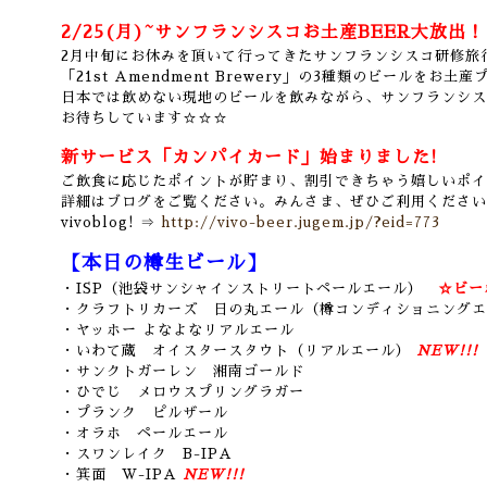
2/25(月)~サンフランシスコお土産BEER大放出！
2月中旬にお休みを頂いて行ってきたサンフランシスコ研修旅
「21st Amendment Brewery」の3種類のビールをお土
日本では飲めない現地のビールを飲みながら、サンフランシス
お待ちしています☆☆☆
新サービス「カンパイカード」始まりました!
ご飲食に応じたポイントが貯まり、割引できちゃう嬉しいポイ
詳細はブログをご覧ください。みんさま、ぜひご利用ください
vivoblog! ⇒
http://vivo-beer.jugem.jp/?eid=773
【本日の樽生ビール】
・ISP（池袋サンシャインストリートペールエール）
☆ビー
・クラフトリカーズ 日の丸エール（樽コンディショニングエ
・ヤッホー よなよなリアルエール
・いわて蔵 オイスタースタウト（リアルエール）
NEW!!!
・サンクトガーレン 湘南ゴールド
・ひでじ メロウスプリングラガー
・プランク ピルザール
・オラホ ペールエール
・スワンレイク B-IPA
・箕面 W-IPA
NEW!!!