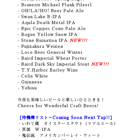
- Brauerie Michael Plank Pilserl
- OH!LA!HO! Beer Pale Ale
- Swan Lake B-IPA
- Aqula Death Metal IPA
- Epic Copper Cone Pale Ale
- Rogue Yellow Snow IPA
- Stone Ruination IPA
NEW!!!
- Fujizakura Weizen
- Loco Beer General Winter
- Baird Imperial Wheat Porter
- Baird Dark Sky Imperial Stout
NEW!!!
- T.Y.Harbor Barley Wine
- Celis White
- Guinness
- Yebisu
今夜も美味しいビールと楽しいひとときを！
Cheers for Wonderful Craft Beers!
【待機樽リスト～Coming Soon Next Tap!!】
・いわて蔵 オイスタースタウト（リアルエール）
・箕面 W-IPA
・鬼伝説 アメリカンバーレイ・ウィート