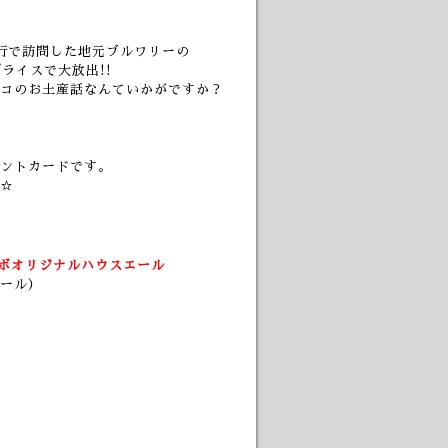
行で訪問した地元ブルワリーの
産プライスで大放出!!
コのお土産話なんていかがですか？
ントカードです。
☆
ボオリジナルハウスエール
ール）