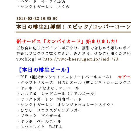
・ベアード キーウィIPA
・サンクトガーレン さくら
2013-02-22 10:38:00
本日の樽生21種類！エピック/コッパーコーン
新サービス「カンパイカード」始まりました!
ご飲食に応じたポイントが貯まり、割引できちゃう嬉しいポイ
詳細はブログをご覧ください。みんさま、ぜひご利用ください
vivoblog! ⇒
http://vivo-beer.jugem.jp/?eid=773
【本日の樽生ビール】
・ISP（池袋サンシャインストリートペールエール）
☆ビー
・クラフトリカーズ 日の丸エール（樽コンディショニングエ
・ヤッホー よなよなリアルエール
・いわて蔵 レッドエール（リアルエール）
・サンクトガーレン 湘南ゴールド
・サンクトガーレン オレンジチョコレートスタウト
・ひでじ メロウスプリングラガー
・プランク ピルザール
・オラホ ペールエール
・スワンレイク B-IPA