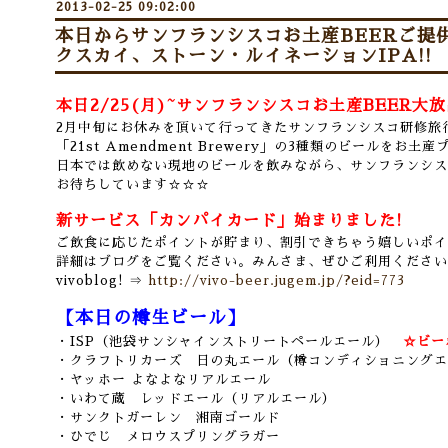
2013-02-25 09:02:00
本日からサンフランシスコお土産BEERご提
クスカイ、ストーン・ルイネーションIPA!!
本日2/25(月)~サンフランシスコお土産BEER大
2月中旬にお休みを頂いて行ってきたサンフランシスコ研修旅
「21st Amendment Brewery」の3種類のビールをお土
日本では飲めない現地のビールを飲みながら、サンフランシス
お待ちしています☆☆☆
新サービス「カンパイカード」始まりました!
ご飲食に応じたポイントが貯まり、割引できちゃう嬉しいポイ
詳細はブログをご覧ください。みんさま、ぜひご利用ください
vivoblog! ⇒
http://vivo-beer.jugem.jp/?eid=773
【本日の樽生ビール】
・ISP（池袋サンシャインストリートペールエール）
☆ビー
・クラフトリカーズ 日の丸エール（樽コンディショニングエ
・ヤッホー よなよなリアルエール
・いわて蔵 レッドエール（リアルエール）
・サンクトガーレン 湘南ゴールド
・ひでじ メロウスプリングラガー