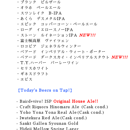
・プランク ピルザール
・オラホ ペールエール
・スワンレイク B-IPA
・あくら デスメタルIPA
・エピック コッパーコーン・ペールエール
・ローグ イエロースノーIPA
・ストーン ルイネーションIPA
NEW!!!
・富士桜高原 ヴァイツェン
・ロコビア ジェネラルウィンター
・ベアード インペリアル・ウィート・ポーター
・ベアード ダークスカイ・インペリアルスタウト
NEW!!!
・T.Y.ハーバー バーレーワイン
・セリスホワイト
・ギネスドラフト
・ヱビス
【Today's Beers on Tap!】
- Baird+vivo! ISP
Original House Ale!!
- Craft Riquors Hinomaru Ale (Cask cond.)
- Yoho Yona Yona Real Ale(Cask cond.)
- Iwatekura Red Ale(Cask cond.)
- Sankt Gallen Syounan Gold
- Hideji Mellow Spring Lager