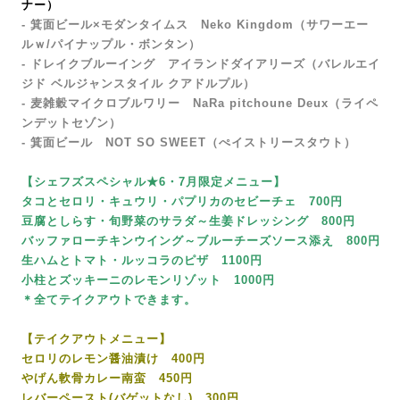
ナー）
- 箕面ビール×モダンタイムス Neko Kingdom（サワーエー
ルｗ/パイナップル・ボンタン）
- ドレイクブルーイング アイランドダイアリーズ（バレルエイ
ジド ベルジャンスタイル クアドルプル）
- 麦雑穀マイクロブルワリー
NaRa pitchoune Deux
（ライペ
ンデットセゾン）
-
箕面ビール NOT SO SWEET（ぺイストリースタウト）
【シェフズスペシャル★6・7月限定メニュー】
タコとセロリ・キュウリ・パプリカのセビーチェ 700円
豆腐としらす・旬野菜のサラダ～生姜ドレッシング 800円
バッファローチキンウイング～ブルーチーズソース添え 800円
生ハムとトマト・ルッコラのピザ 1100円
小柱とズッキーニのレモンリゾット 1000円
＊全てテイクアウトできます。
【テイクアウトメニュー】
セロリのレモン醤油漬け 400円
やげん軟骨カレー南蛮 450円
レバーペースト(バゲットなし) 300円