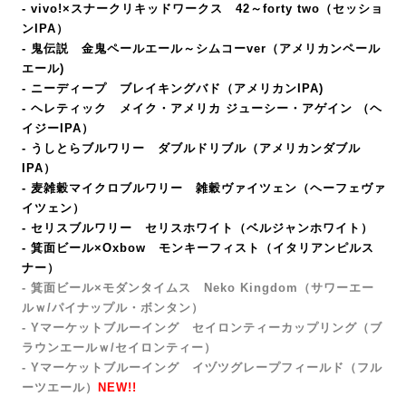
- vivo!×スナークリキッドワークス 42～forty two（セッショ
ンIPA）
- 鬼伝説 金鬼ペールエール～シムコーver（アメリカンペール
エール)
- ニーディープ ブレイキングバド（アメリカンIPA
)
- ヘレティック メイク・アメリカ ジューシー・アゲイン （ヘ
イジーIPA）
- うしとらブルワリー ダブルドリブル（アメリカンダブル
IPA）
- 麦雑穀マイクロブルワリー 雑穀ヴァイツェン（ヘーフェヴァ
イツェン）
- セリスブルワリー セリスホワイト（ベルジャンホワイト）
- 箕面ビール×Oxbow モンキーフィスト
（イタリアンピルス
ナー）
- 箕面ビール×モダンタイムス Neko Kingdom（サワーエー
ルｗ/パイナップル・ボンタン）
- Yマーケットブルーイング セイロンティーカップリング（ブ
ラウンエールｗ/セイロンティー）
-
Y
マーケットブルーイング イヅツグレープフィールド
（フル
ーツエール）
NEW!!