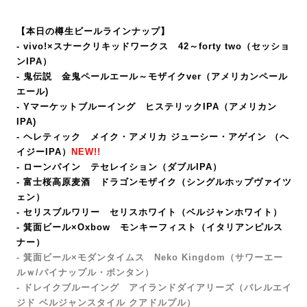
【本日の樽生ビールラインナップ】
- vivo!×スナークリキッドワークス 42～forty two（セッショ
ンIPA）
- 鬼伝説 金鬼ペールエール～モザイクver（アメリカンペール
エール)
- Yマーケットブルーイング ヒステリックIPA（アメリカン
IPA
)
- ヘレティック メイク・アメリカ ジューシー・アゲイン （ヘ
イジーIPA）
NEW!!
- ローンパイン テセレイション（ダブルIPA）
- 富士桜高原麦酒 ドラゴンモザイク（シングルホップヴァイツ
ェン）
- セリスブルワリー セリスホワイト（ベルジャンホワイト）
- 箕面ビール×Oxbow モンキーフィスト
（イタリアンピルス
ナー）
- 箕面ビール×モダンタイムス Neko Kingdom（サワーエー
ルｗ/パイナップル・ボンタン）
- ドレイクブルーイング アイランドダイアリーズ（バレルエイ
ジド ベルジャンスタイル クアドルプル）