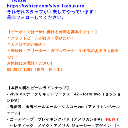
＊Twitter
https://twitter.com/vivo_ikebukuro
それぞれスタッフが工夫してやっています！
是非フォローしてください。
【ビーボ！では一緒に働ける仲間を募集中です！】
＊クラフトビールが好き！学びたい！
＊人と話すのが好き！
＊未経験・フリーター・ダブルワーク・やる気のある方大歓迎
です！
お気軽にお電話ください!
03-3987-1588（担当 佐々木）
【本日の樽生ビールラインナップ】
- vivo!×スナークリキッドワークス 42～forty two（セッショ
ンIPA）
- 鬼伝説 金鬼ペールエール～シムコーver（アメリカンペール
エール)
- ニーディープ ブレイキングバド（アメリカンIPA
)
NEW!!
- ヘレティック メイク・アメリカ ジューシー・アゲイン （ヘ