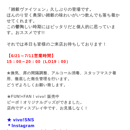
「雑穀ヴァイツェン」久しぶりの登場です。
ほんのり甘く奥深い雑穀の味わいがいつ飲んでも落ち着か
せてくれます。
この鬱陶しい時期にはピッタリだと個人的に思っていま
す。おススメです!!
それでは本日も皆様のご来店お待ちしております！
【6/21～7/11営業時間】
15：00～20：00（LO19：00）
★換気、席の間隔調整、アルコール消毒、スタッフマスク着
用、徹底した衛生管理を行います。
どうぞよろしくお願い致します。
★FUN!×FAN！vivo! 販売中
ビーボ！オリジナルグッズができました。
店内でディスプレイ中です、お見逃しなく！
★ vivo!SNS
＊Instagram