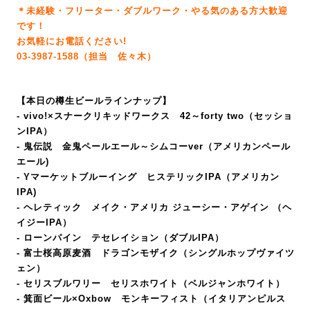
＊未経験・フリーター・ダブルワーク・やる気のある方大歓迎
です！
お気軽にお電話ください!
03-3987-1588（担当 佐々木）
【本日の樽生ビールラインナップ】
- vivo!×スナークリキッドワークス 42～forty two（セッショ
ンIPA）
- 鬼伝説 金鬼ペールエール～シムコーver（アメリカンペール
エール)
- Yマーケットブルーイング ヒステリックIPA（アメリカン
IPA
)
- ヘレティック メイク・アメリカ ジューシー・アゲイン （ヘ
イジーIPA）
- ローンパイン テセレイション（ダブルIPA）
- 富士桜高原麦酒 ドラゴンモザイク（シングルホップヴァイツ
ェン）
- セリスブルワリー セリスホワイト（ベルジャンホワイト）
- 箕面ビール×Oxbow モンキーフィスト
（イタリアンピルス