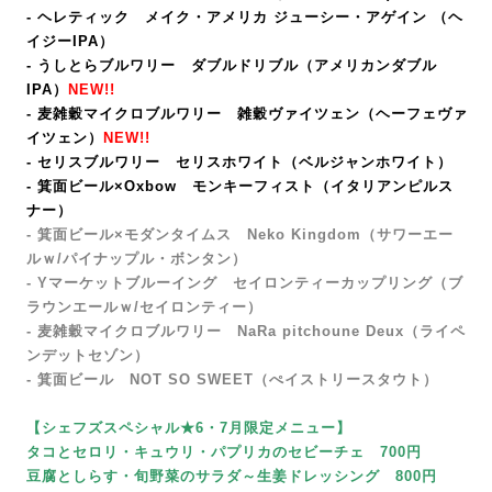
- ヘレティック メイク・アメリカ ジューシー・アゲイン （ヘ
イジーIPA）
- うしとらブルワリー ダブルドリブル（アメリカンダブル
IPA）
NEW!!
- 麦雑穀マイクロブルワリー 雑穀ヴァイツェン（ヘーフェヴァ
イツェン）
NEW!!
- セリスブルワリー セリスホワイト（ベルジャンホワイト）
- 箕面ビール×Oxbow モンキーフィスト
（イタリアンピルス
ナー）
- 箕面ビール×モダンタイムス Neko Kingdom（サワーエー
ルｗ/パイナップル・ボンタン）
- Yマーケットブルーイング セイロンティーカップリング（ブ
ラウンエールｗ/セイロンティー）
- 麦雑穀マイクロブルワリー
NaRa pitchoune Deux
（ライペ
ンデットセゾン）
-
箕面ビール NOT SO SWEET（ぺイストリースタウト）
【シェフズスペシャル★6・7月限定メニュー】
タコとセロリ・キュウリ・パプリカのセビーチェ 700円
豆腐としらす・旬野菜のサラダ～生姜ドレッシング 800円