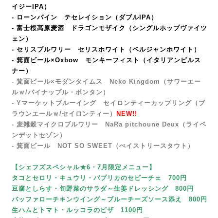
イジーIPA）
- ローンパイン テセレイション（ダブルIPA）
- 富士桜高原麦酒 ドラゴンモザイク（シングルホップヴァイツ
ェン）
- セリスブルワリー セリスホワイト（ベルジャンホワイト）
- 箕面ビール×Oxbow モンキーフィスト
（イタリアンピルス
ナー）
- 箕面ビール×モダンタイムス Neko Kingdom（サワーエー
ルｗ/パイナップル・ボンタン）
- Yマーケットブルーイング セイロンティーカップリング（ブ
ラウンエールｗ/セイロンティー）
NEW!!
- 麦雑穀マイクロブルワリー
NaRa pitchoune Deux
（ライペ
ンデットセゾン）
-
箕面ビール NOT SO SWEET（ぺイストリースタウト）
【シェフズスペシャル★6・7月限定メニュー】
タコとセロリ・キュウリ・パプリカのセビーチェ 700円
豆腐としらす・旬野菜のサラダ～生姜ドレッシング 800円
バッファローチキンウイング～ブルーチーズソース添え 800円
生ハムとトマト・ルッコラのピザ 1100円