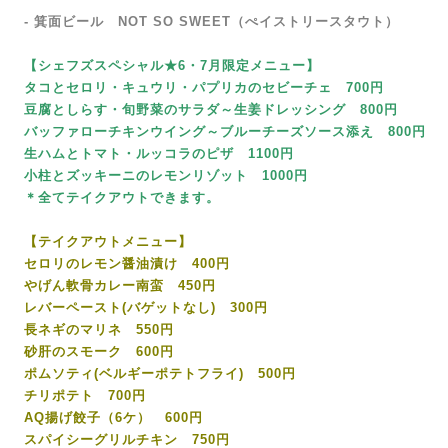
-
箕面ビール NOT SO SWEET（ぺイストリースタウト）
【シェフズスペシャル★6・7月限定メニュー】
タコとセロリ・キュウリ・パプリカのセビーチェ 700円
豆腐としらす・旬野菜のサラダ～生姜ドレッシング 800円
バッファローチキンウイング～ブルーチーズソース添え 800円
生ハムとトマト・ルッコラのピザ 1100円
小柱とズッキーニのレモンリゾット 1000円
＊全てテイクアウトできます。
【テイクアウトメニュー】
セロリのレモン醤油漬け 400円
やげん軟骨カレー南蛮 450円
レバーペースト(バゲットなし) 300円
長ネギのマリネ 550円
砂肝のスモーク 600円
ポムソティ(ベルギーポテトフライ) 500円
チリポテト 700円
AQ揚げ餃子（6ケ） 600円
スパイシーグリルチキン 750円