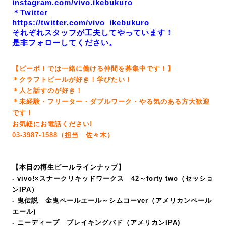
instagram.com/vivo.ikebukuro
＊Twitter
https://twitter.com/vivo_ikebukuro
それぞれスタッフが工夫してやっています！
是非フォローしてください。
【ビーボ！では一緒に働ける仲間を募集中です！】
＊クラフトビールが好き！学びたい！
＊人と話すのが好き！
＊未経験・フリーター・ダブルワーク・やる気のある方大歓迎
です！
お気軽にお電話ください!
03-3987-1588（担当 佐々木）
【本日の樽生ビールラインナップ】
- vivo!×スナークリキッドワークス 42～forty two（セッショ
ンIPA）
- 鬼伝説 金鬼ペールエール～シムコーver（アメリカンペール
エール)
- ニーディープ ブレイキングバド（アメリカンIPA
)