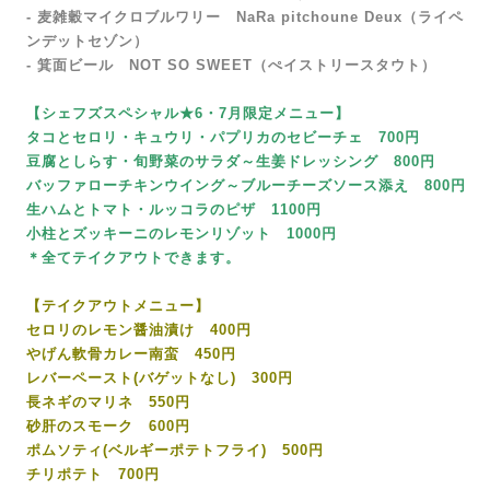
- 麦雑穀マイクロブルワリー
NaRa pitchoune Deux
（ライペ
ンデットセゾン）
-
箕面ビール NOT SO SWEET（ぺイストリースタウト）
【シェフズスペシャル★6・7月限定メニュー】
タコとセロリ・キュウリ・パプリカのセビーチェ 700円
豆腐としらす・旬野菜のサラダ～生姜ドレッシング 800円
バッファローチキンウイング～ブルーチーズソース添え 800円
生ハムとトマト・ルッコラのピザ 1100円
小柱とズッキーニのレモンリゾット 1000円
＊全てテイクアウトできます。
【テイクアウトメニュー】
セロリのレモン醤油漬け 400円
やげん軟骨カレー南蛮 450円
レバーペースト(バゲットなし) 300円
長ネギのマリネ 550円
砂肝のスモーク 600円
ポムソティ(ベルギーポテトフライ) 500円
チリポテト 700円