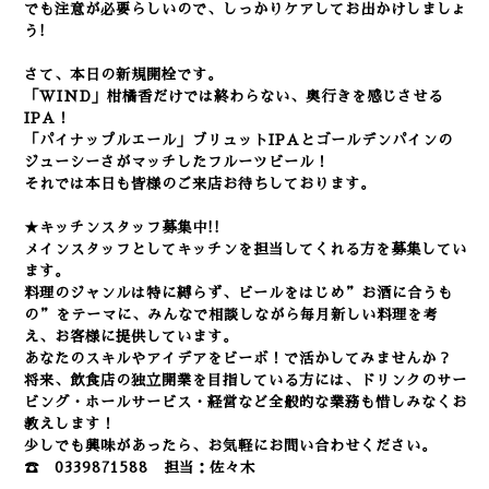
でも注意が必要らしいので、しっかりケアしてお出かけしましょ
う!
さて、本日の新規開栓です。
「WIND」柑橘香だけでは終わらない、奥行きを感じさせる
IPA！
「パイナップルエール」ブリュットIPAとゴールデンパインの
ジューシーさがマッチしたフルーツビール！
それでは本日も皆様のご来店お待ちしております。
★キッチンスタッフ募集中!!
メインスタッフとしてキッチンを担当してくれる方を募集してい
ます。
料理のジャンルは特に縛らず、ビールをはじめ”お酒に合うも
の”をテーマに、みんなで相談しながら毎月新しい料理を考
え、お客様に提供しています。
あなたのスキルやアイデアをビーボ！で活かしてみませんか？
将来、飲食店の独立開業を目指している方には、ドリンクのサー
ビング・ホールサービス・経営など全般的な業務も惜しみなくお
教えします！
少しでも興味があったら、お気軽にお問い合わせください。
☎ 0339871588 担当：佐々木