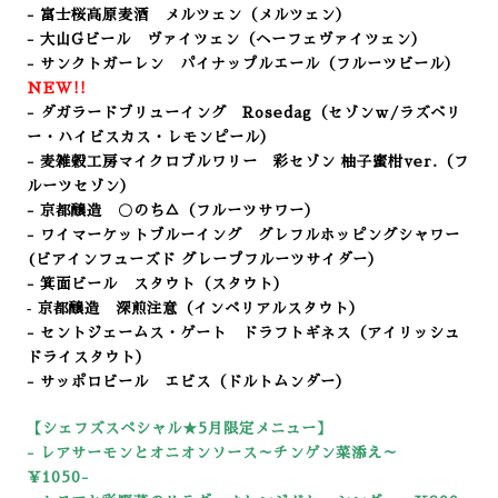
- 富士桜高原麦酒 メルツェン（メルツェン）
- 大山Gビール ヴァイツェン（ヘーフェヴァイツェン）
- サンクトガーレン パイナップルエール（フルーツビール）
NEW!!
- ダガラードブリューイング Rosedag（セゾンｗ/ラズベリ
ー・ハイビスカス・レモンピール）
- 麦雑穀工房マイクロブルワリー 彩セゾン 柚子蜜柑ver.
（フ
ルーツセゾン）
- 京都醸造 〇のち△（フルーツサワー）
- ワイマーケットブルーイング グレフルホッピングシャワー
(ビアインフューズド グレープフルーツサイダー）
- 箕面ビール スタウト（スタウト）
‐ 京都醸造 深煎注意（インペリアルスタウト）
- セントジェームス・ゲート ドラフトギネス（アイリッシュ
ドライスタウト）
- サッポロビール エビス（ドルトムンダー）
【シェフズスペシャル★5
月限定メニュー】
-
レアサーモンとオニオンソース～チンゲン菜添え～
￥1050-