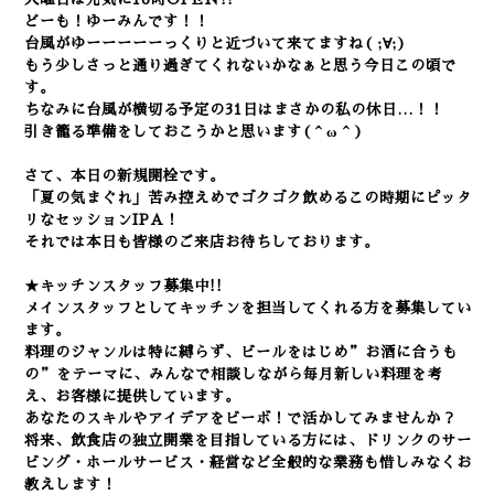
どーも！ゆーみんです！！
台風がゆーーーーーっくりと近づいて来てますね( ;∀;)
もう少しさっと通り過ぎてくれないかなぁと思う今日この頃で
す。
ちなみに台風が横切る予定の31日はまさかの私の休日…！！
引き籠る準備をしておこうかと思います(＾ω＾)
さて、本日の新規開栓です。
「夏の気まぐれ」苦み控えめでゴクゴク飲めるこの時期にピッタ
リなセッションIPA！
それでは本日も皆様のご来店お待ちしております。
★キッチンスタッフ募集中!!
メインスタッフとしてキッチンを担当してくれる方を募集してい
ます。
料理のジャンルは特に縛らず、ビールをはじめ”お酒に合うも
の”をテーマに、みんなで相談しながら毎月新しい料理を考
え、お客様に提供しています。
あなたのスキルやアイデアをビーボ！で活かしてみませんか？
将来、飲食店の独立開業を目指している方には、ドリンクのサー
ビング・ホールサービス・経営など全般的な業務も惜しみなくお
教えします！