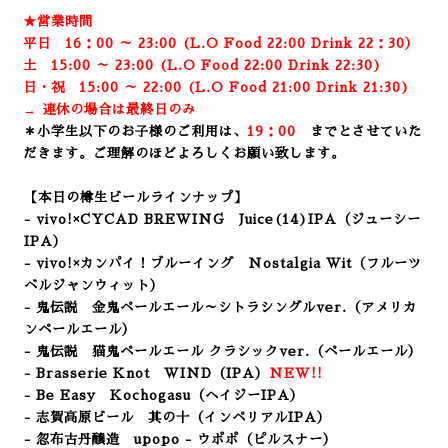
★営業時間
平日 16：00 ～ 23:00 (L.O Food 22:00 Drink 22：3
0）
土 15:00 ～ 23:00 (
L.O Food 22:00 Drink 22:3
0)
日・祝 15:00 ～ 22:00 (
L.O Food 21:00 Drink 21:3
0)
→ 連休の場合は最終日のみ
＊小学生以下のお子様のご利用は、
19：00
までとさせていた
だきます。ご理解のほどよろしくお願い致します。
【本日の樽生ビールラインナップ】
- vivo!×CYCAD BREWING Juice(14)IPA
（ジューシー
IPA）
- vivo!×カンパイ！ブルーイング Nostalgia Wit（フルーツ
ベルジャンウィット）
- 鬼伝説 金鬼ペールエール～シトラシングルver.（アメリカ
ンペールエール）
- 鬼伝説 猫鬼ペールエール クラシックver.（ペールエール）
- Brasserie Knot WIND
（IPA）
NEW!!
- Be Easy Kochogasu（ヘイジーIPA）
- 志賀高原ビール 其の十（インペリアルIPA）
- 忽布古丹醸造 upopo - ウポポ（ピルスナー
）