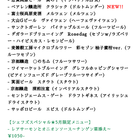
- 志賀高原ビール 其の十（インペリアルIPA）
- べアレン醸造所 クラシック（ドルトムンダー
）
NEW!!
- 富士桜高原麦酒 メルツェン（メルツェン）
- 大山Gビール ヴァイツェン（ヘーフェヴァイツェン）
- サンクトガーレン パイナップルエール（フルーツビール）
- ダガラードブリューイング Rosedag（セゾンｗ/ラズベリ
ー・ハイビスカス・レモンピール）
- 麦雑穀工房マイクロブルワリー 彩セゾン 柚子蜜柑ver.
（フ
ルーツセゾン）
- 京都醸造 〇のち△（フルーツサワー）
- ワイマーケットブルーイング グレフルホッピングシャワー
(ビアインフューズド グレープフルーツサイダー）
- 箕面ビール スタウト（スタウト）
‐ 京都醸造 深煎注意（インペリアルスタウト）
- セントジェームス・ゲート ドラフトギネス（アイリッシュ
ドライスタウト）
- サッポロビール エビス（ドルトムンダー）
【シェフズスペシャル★5
月限定メニュー】
-
レアサーモンとオニオンソース～チンゲン菜添え～
￥1050-