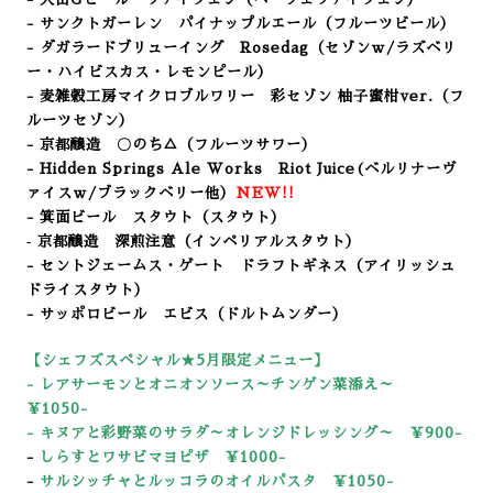
- サンクトガーレン パイナップルエール（フルーツビール）
- ダガラードブリューイング Rosedag（セゾンｗ/ラズベリ
ー・ハイビスカス・レモンピール）
- 麦雑穀工房マイクロブルワリー 彩セゾン 柚子蜜柑ver.
（フ
ルーツセゾン）
- 京都醸造 〇のち△（フルーツサワー）
- Hidden Springs Ale Works Riot Juice(ベルリナーヴ
ァイスｗ/ブラックベリー他）
NEW!!
- 箕面ビール スタウト（スタウト）
‐ 京都醸造 深煎注意（インペリアルスタウト）
- セントジェームス・ゲート ドラフトギネス（アイリッシュ
ドライスタウト）
- サッポロビール エビス（ドルトムンダー）
【シェフズスペシャル★5
月限定メニュー】
-
レアサーモンとオニオンソース～チンゲン菜添え～
￥1050-
-
キ
ヌアと彩野菜のサラダ～オレンジドレッシング～ ￥900-
-
しらすとワサビマヨピザ ￥1000-
-
サルシッチャとルッコラのオイルパスタ ￥1050-