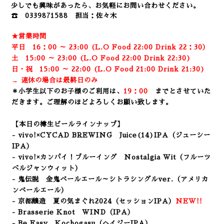
少しでも興味があったら、お気軽にお問い合わせください。
☎ 0339871588 担当：佐々木
★営業時間
平日 16：00 ～ 23:00 (L.O Food 22:00 Drink 22：3
0）
土 15:00 ～ 23:00 (
L.O Food 22:00 Drink 22:3
0)
日・祝 15:00 ～ 22:00 (
L.O Food 21:00 Drink 21:3
0)
→ 連休の場合は最終日のみ
＊小学生以下のお子様のご利用は、
19：00
までとさせていた
だきます。ご理解のほどよろしくお願い致します。
【本日の樽生ビールラインナップ】
- vivo!×CYCAD BREWING Juice(14)IPA
（ジューシー
IPA）
- vivo!×カンパイ！ブルーイング Nostalgia Wit（フルーツ
ベルジャンウィット）
- 鬼伝説 金鬼ペールエール～シトラシングルver.（アメリカ
ンペールエール）
- 京都醸造 夏の気まぐれ2024
（セッションIPA）
NEW!!
- Brasserie Knot WIND
（IPA）
- Be Easy Kochogasu（ヘイジーIPA）