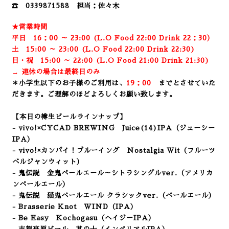
☎ 0339871588 担当：佐々木
★営業時間
平日 16：00 ～ 23:00 (L.O Food 22:00 Drink 22：3
0）
土 15:00 ～ 23:00 (
L.O Food 22:00 Drink 22:3
0)
日・祝 15:00 ～ 22:00 (
L.O Food 21:00 Drink 21:3
0)
→ 連休の場合は最終日のみ
＊小学生以下のお子様のご利用は、
19：00
までとさせていた
だきます。ご理解のほどよろしくお願い致します。
【本日の樽生ビールラインナップ】
- vivo!×CYCAD BREWING Juice(14)IPA
（ジューシー
IPA）
- vivo!×カンパイ！ブルーイング Nostalgia Wit（フルーツ
ベルジャンウィット）
- 鬼伝説 金鬼ペールエール～シトラシングルver.（アメリカ
ンペールエール）
- 鬼伝説 猫鬼ペールエール クラシックver.（ペールエール）
- Brasserie Knot WIND
（IPA）
- Be Easy Kochogasu（ヘイジーIPA）