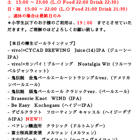
土 15:00 ～ 23:00 (
L.O Food 22:00 Drink 22:3
0)
日・祝 15:00 ～ 22:00 (
L.O Food 21:00 Drink 21:3
0)
→ 連休の場合は最終日のみ
＊小学生以下のお子様のご利用は、
19：00
までとさせていた
だきます。ご理解のほどよろしくお願い致します。
【本日の樽生ビールラインナップ】
- vivo!×CYCAD BREWING Juice(14)IPA
（ジューシー
IPA）
- vivo!×カンパイ！ブルーイング Nostalgia Wit（フルーツ
ベルジャンウィット）
- 鬼伝説 金鬼ペールエール～シトラシングルver.（アメリカ
ンペールエール）
- 鬼伝説 猫鬼ペールエール クラシックver.（ペールエール）
- Brasserie Knot WIND
（IPA）
- Be Easy Kochogasu（ヘイジーIPA）
- デビルクラフト フローティング キャッスル（ヘイジーダブ
ルIPA）
NEW!!
- べアレン醸造所 クラシック（ドルトムンダー
）
- 富士桜高原麦酒 メルツェン（メルツェン）
- 大山Gビール ヴァイツェン（ヘーフェヴァイツェン）