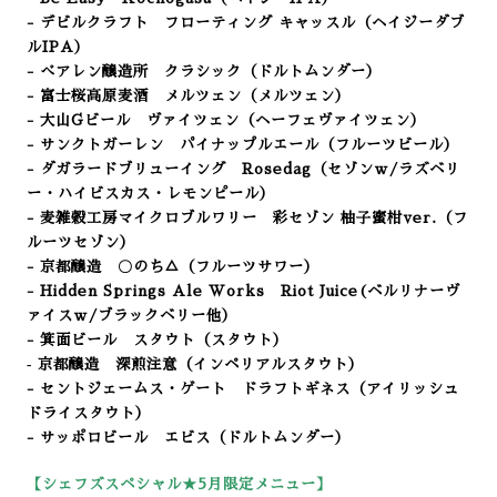
- デビルクラフト フローティング キャッスル（ヘイジーダブ
ルIPA）
- べアレン醸造所 クラシック（ドルトムンダー
）
- 富士桜高原麦酒 メルツェン（メルツェン）
- 大山Gビール ヴァイツェン（ヘーフェヴァイツェン）
- サンクトガーレン パイナップルエール（フルーツビール）
- ダガラードブリューイング Rosedag（セゾンｗ/ラズベリ
ー・ハイビスカス・レモンピール）
- 麦雑穀工房マイクロブルワリー 彩セゾン 柚子蜜柑ver.
（フ
ルーツセゾン）
- 京都醸造 〇のち△（フルーツサワー）
- Hidden Springs Ale Works Riot Juice(ベルリナーヴ
ァイスｗ/ブラックベリー他）
- 箕面ビール スタウト（スタウト）
‐ 京都醸造 深煎注意（インペリアルスタウト）
- セントジェームス・ゲート ドラフトギネス（アイリッシュ
ドライスタウト）
- サッポロビール エビス（ドルトムンダー）
【シェフズスペシャル★5
月限定メニュー】