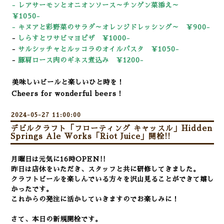
-
レアサーモンとオニオンソース～チンゲン菜添え～
￥1050-
-
キ
ヌアと彩野菜のサラダ～オレンジドレッシング～ ￥900-
-
しらすとワサビマヨピザ ￥1000-
-
サルシッチャとルッコラのオイルパスタ ￥1050-
-
豚肩ロース肉のギネス煮込み ￥12
00-
美味しいビールと楽しいひと時を！
Cheers for wonderful beers！
2024-05-27 11:00:00
デビルクラフト「フローティング キャッスル」Hidden
Springs Ale Works「Riot Juice」開栓!!
月曜日は元気に16時OPEN!!
昨日は店休をいただき、スタッフと共に研修してきました。
クラフトビールを楽しんでいる方々を沢山見ることができて嬉し
かったです。
これからの発注に活かしていきますので
お楽しみに！
さて、本日の新規開栓です。