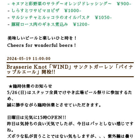
-
キ
ヌアと彩野菜のサラダ～オレンジドレッシング～ ￥900-
-
しらすとワサビマヨピザ ￥1000-
-
サルシッチャとルッコラのオイルパスタ ￥1050-
-
豚肩ロース肉のギネス煮込み ￥12
00-
美味しいビールと楽しいひと時を！
Cheers for wonderful beers！
2024-05-19 11:00:00
Brasserie Knot「WIND」サンクトガーレン「パイナ
ップルエール」開栓!!
★臨時休業のお知らせ
5/26(日)はスタッフ全員でけやき広場ビール祭りに参加するた
め、
誠に勝手ながら臨時休業とさせていただきます。
日曜日は元気に15時OPEN!!
昨日は気持ちの良い天気でしたが、今日はパッとしない感じです
ね。
ズボラな私が言うことではない気もしますが、、、紫外線は曇り