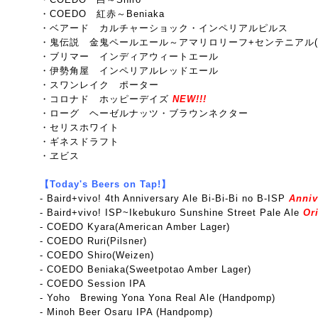
・COEDO 紅赤～Beniaka
・ベアード カルチャーショック・インペリアルピルス
・鬼伝説 金鬼ペールエール～アマリロリーフ+センテニアル(
・ブリマー インディアウィートエール
・伊勢角屋 インペリアルレッドエール
・スワンレイク ポーター
・コロナド ホッピーデイズ
NEW!!!
・ローグ ヘーゼルナッツ・ブラウンネクター
・セリスホワイト
・ギネスドラフト
・ヱビス
【Today's Beers on Tap!】
- Baird+vivo! 4th Anniversary Ale Bi-Bi-Bi no B-ISP
Anniv
-
Baird+vivo! ISP~Ikebukuro Sunshine Street Pale Ale
Ori
- COEDO Kyara(American Amber Lager)
- COEDO Ruri(Pilsner)
- COEDO Shiro(Weizen)
- COEDO Beniaka(Sweetpotao Amber Lager)
- COEDO Session IPA
- Yoho Brewing Yona Yona Real Ale (Handpomp)
- Minoh Beer Osaru IPA (Handpomp)