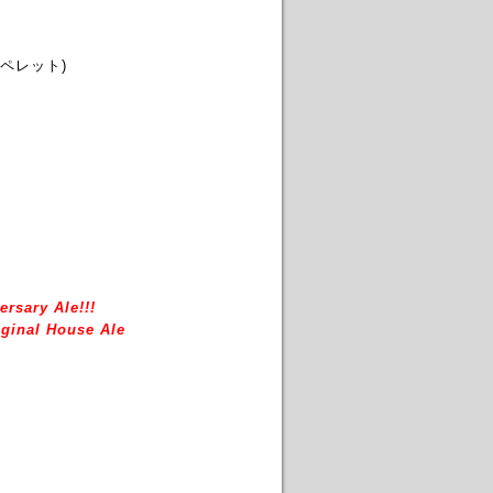
ペレット)
ersary Ale!!!
ginal House Ale