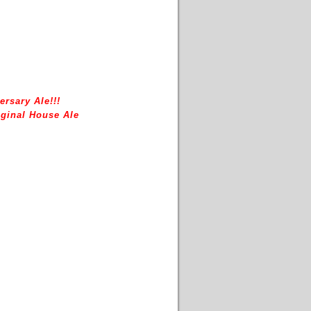
ersary Ale!!!
ginal House Ale