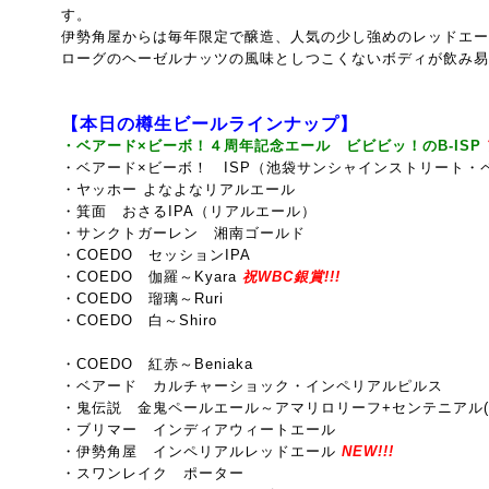
す。
伊勢角屋からは毎年限定で醸造、人気の少し強めのレッドエー
ローグのヘーゼルナッツの風味としつこくないボディが飲み易
【本日の樽生ビールラインナップ】
・ベアード×ビーボ！４周年記念エール ビビビッ！のB-ISP
・ベアード×ビーボ！ ISP（池袋サンシャインストリート・
・ヤッホー よなよなリアルエール
・箕面 おさるIPA（リアルエール）
・サンクトガーレン 湘南ゴールド
・COEDO セッションIPA
・COEDO 伽羅～Kyara
祝WBC銀賞!!!
・COEDO 瑠璃～Ruri
・COEDO 白～Shiro
・COEDO 紅赤～Beniaka
・ベアード カルチャーショック・インペリアルピルス
・鬼伝説 金鬼ペールエール～アマリロリーフ+センテニアル(
・ブリマー インディアウィートエール
・伊勢角屋 インペリアルレッドエール
NEW!!!
・スワンレイク ポーター