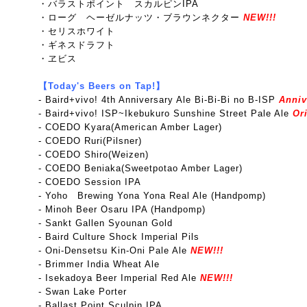
・バラストポイント スカルピンIPA
・ローグ ヘーゼルナッツ・ブラウンネクター
NEW!!!
・セリスホワイト
・ギネスドラフト
・ヱビス
【Today's Beers on Tap!】
- Baird+vivo! 4th Anniversary Ale Bi-Bi-Bi no B-ISP
Anniv
-
Baird+vivo! ISP~Ikebukuro Sunshine Street Pale Ale
Ori
- COEDO Kyara(American Amber Lager)
- COEDO Ruri(Pilsner)
- COEDO Shiro(Weizen)
- COEDO Beniaka(Sweetpotao Amber Lager)
- COEDO Session IPA
- Yoho Brewing Yona Yona Real Ale (Handpomp)
- Minoh Beer Osaru IPA (Handpomp)
- Sankt Gallen Syounan Gold
- Baird Culture Shock Imperial Pils
- Oni-Densetsu Kin-Oni Pale Ale
NEW!!!
- Brimmer India Wheat Ale
- Isekadoya Beer Imperial Red Ale
NEW!!!
- Swan Lake Porter
- Ballast Point Sculpin IPA