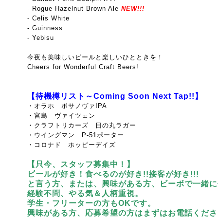
- Rogue Hazelnut Brown Ale
NEW!!!
- Celis White
- Guinness
- Yebisu
今夜も美味しいビールと楽しいひとときを！
Cheers for Wonderful Craft Beers!
【待機樽リスト～Coming Soon Next Tap!!】
・オラホ ボサノヴァIPA
・宮島 ヴァイツェン
・クラフトリカーズ 日の丸ラガー
・ウイングマン P-51ポーター
・コロナド ホッピーデイズ
【只今、スタッフ募集中！】
ビールが好き！食べるのが好き!!接客が好き!!!
と言う方、または、興味がある方、ビーボで一緒に
経験不問、やる気＆人柄重視。
学生・フリーターの方もOKです。
興味がある方、応募希望の方はまずはお電話くださ