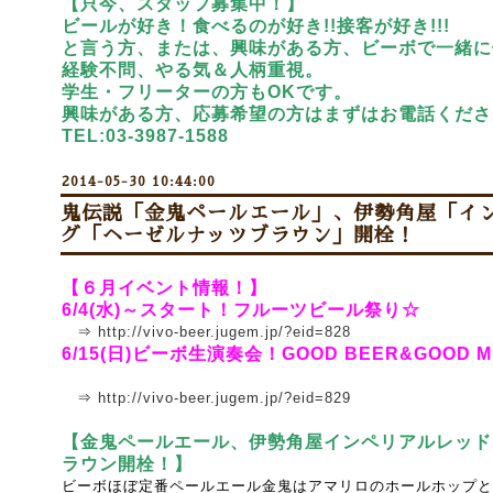
【只今、スタッフ募集中！】
ビールが好き！食べるのが好き!!接客が好き!!!
と言う方、または、興味がある方、ビーボで一緒に
経験不問、やる気＆人柄重視。
学生・フリーターの方もOKです。
興味がある方、応募希望の方はまずはお電話くださ
TEL:03-3987-1588
2014-05-30 10:44:00
鬼伝説「金鬼ペールエール」、伊勢角屋「イ
グ「ヘーゼルナッツブラウン」開栓！
【６月イベント情報！】
6/4(水)～スタート！フルーツビール祭り☆
⇒
http://vivo-beer.jugem.jp/?eid=828
6/15(日)ビーボ生演奏会！GOOD BEER&GOOD M
⇒
http://vivo-beer.jugem.jp/?eid=829
【金鬼ペールエール、伊勢角屋インペリアルレッド
ラウン開栓！】
ビーボほぼ定番ペールエール金鬼はアマリロのホールホップと