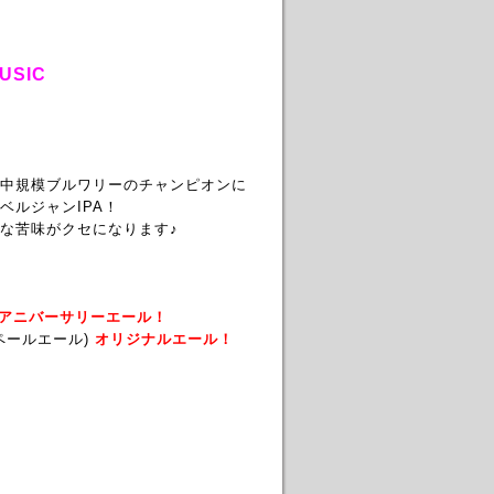
USIC
中規模ブルワリーのチャンピオンに
ルジャンIPA！
な苦味がクセになります♪
アニバーサリーエール！
ペールエール)
オリジナルエール！