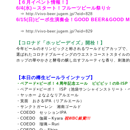
【６月イベント情報！】
6/4(水)～スタート！フルーツビール祭り☆
⇒
http://vivo-beer.jugem.jp/?eid=828
6/15(日)ビーボ生演奏会！GOOD BEER&GOOD M
⇒
http://vivo-beer.jugem.jp/?eid=829
【コロナド「ホッピーデイズ」開栓！】
今年ビールのオリンピックと称されるワールドビアカップで、
選ばれたコロナドブルーイングのウエストコーストスタイルのベ
ホップの華やかさと酵母の醸し出すフルーティな香り、刺激的
【本日の樽生ビールラインナップ】
・ベアード×ビーボ！４周年記念エール ビビビッ！のB-ISP
・ベアード×ビーボ！ ISP（池袋サンシャインストリート・
・ヤッホー よなよなリアルエール
・箕面 おさるIPA（リアルエール）
・サンクトガーレン 湘南ゴールド
・COEDO セッションIPA
・COEDO 伽羅～Kyara
祝WBC銀賞!!!
・COEDO 瑠璃～Ruri
・COEDO 白～Shiro