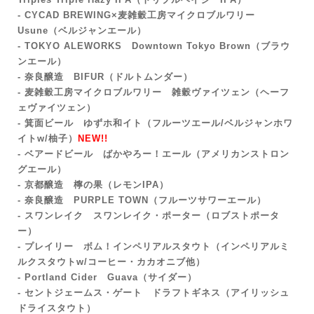
- CYCAD BREWING×麦雑穀工房マイクロブルワリー
Usune（ベルジャンエール）
- TOKYO ALEWORKS Downtown Tokyo Brown
（ブラウ
ンエール）
- 奈良醸造 BIFUR（ドルトムンダー
）
- 麦雑穀工房マイクロブルワリー 雑穀ヴァイツェン（ヘーフ
ェヴァイツェン）
- 箕面ビール ゆずホ和イト（フルーツエール/ベルジャンホワ
イトw/
柚子）
NEW!!
- ベアードビール ばかやろー！エール（アメリカンストロン
グエール）
‐ 京都醸造 檸の果（レモンIPA）
- 奈良醸造 PURPLE TOWN（フルーツサワーエール）
- スワンレイク スワンレイク・ポーター（ロブストポータ
ー）
‐ プレイリー ボム！インペリアルスタウト
（インペリアルミ
ルクスタウトw/コーヒー・カカオニブ他）
- Portland Cider Guava（サイダー）
- セントジェームス・ゲート ドラフトギネス（アイリッシュ
ドライスタウト）