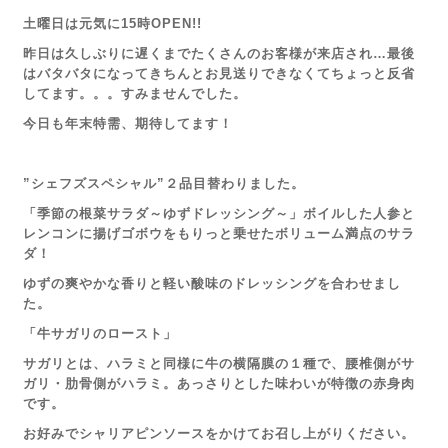
土曜日は元気に15時OPEN!!
昨日は久しぶりに遅くまでたくさんのお客様が来店され…最後
はバタバタになってきちんとお見送りできなくてちょっと反省
してます。。。すみませんでした。
今日も年末特需、期待してます！
”シェフズスペシャル”２品目替わりました。
「季節の根菜サラダ～ゆずドレッシング～」ボイルした人参と
レンコンに揚げゴボウをもりっと乗せたボリューム満点のサラ
ダ！
ゆずの爽やかな香りと軽い酸味のドレッシングを合わせまし
た。
「牛サガリのロースト」
サガリとは、ハラミと同様に牛の横隔膜の１種で、腰椎側がサ
ガリ・肋骨側がハラミ。あっさりとした味わいが特徴の赤身肉
です。
お好みでシャリアピンソースをかけてお召し上がりください。