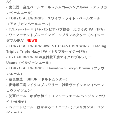
ル）
- 鬼伝説 金鬼ペールエール～シムコ―シングルver.（アメリカ
ンペールエール）
- TOKYO ALEWORKS スワイプ・ライト・ペールエール
（アメリカンペールエール）
- T.Y.ハーバー × ジャパンビアパブ協会 ふつうのIPA
（IPA）
- ワイマーケットブルーイング ルプリンネクター（ヘイジー
ダブルIPA）
NEW!!
- TOKYO ALEWORKS×WEST COAST BREWING Trading
Triples Triple Hazy IPA（トリプルヘイジーIPA）
- CYCAD BREWING×麦雑穀工房マイクロブルワリー
Usune（ベルジャンエール）
- TOKYO ALEWORKS Downtown Tokyo Brown
（ブラウ
ンエール）
- 奈良醸造 BIFUR（ドルトムンダー
）
- 麦雑穀工房マイクロブルワリー 雑穀ヴァイツェン（ヘーフ
ェヴァイツェン）
- 箕面ビール ゆずホ和イト（フルーツエール/ベルジャンホワ
イトw/
柚子）
- ベアードビール ばかやろー！エール（アメリカンストロン
グエール）