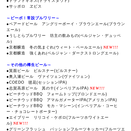
●ドラフトギネス(ドライスタウト)
●サッポロ ヱビス
～ビーボ！常設ブルワリー～
●ベアードビール アングリーボーイ・ブラウンエール(ブラウン
エール)
●うしとらブルワリー 坊主の飲みもの(ベルジャン・デュッベ
ル)
●京都醸造 冬の気まぐれ(ウィート・ペールエール)
NEW!!!
●京都醸造 強くあれ(ベルジャン・ダークストロングエール)
～その他の樽生ビール～
●箕面ビール ピルスナー(ピルスナー)
●奥入瀬ビール ヴァイツェン(ヴァイツェン)
●COEDO 毬花(セッションIPA)
●志賀高原ビール 其の十(インペリアルIPA)
NEW!!!
●ビーチウッドBBQ フォームトップ(ブロンドエール)
●ビーチウッドBBQ アマルガメーターIPA(アメリカンIPA)
●ビーチウッドBBQ モカ・マシーン(インペリアル・コーヒ
ー・チョコレートポーター)
●エイブリー リリコイ・ケポロ(フルーツホワイトエー
ル)
NEW!!!
●グリーンフラッシュ パッションフルーツキッカー(フルーツエ