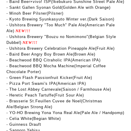
-
Baird Beer×vivo! ISP(Ikebukuro Sunshine Street Pale Ale)
- Sankt Gallen Syonan Gold(Golden Ale with Orange)
- Minoh Beer Pilsner(Pilsner)
- Kyoto Brewing Syunkasyuto Winter ver.(Dark Saison)
- Ushitora Brewery "Too Much" Pale Ale(American Pale
Ale)
NEW!!!
- Ushitora Brewery "Bouzu no Nomimono"(Belgian Style
Dubbel)
NEW!!!
- Ushitora Brewery Celebration Pineapple Ale(Fruit Ale)
- Baird Beer Angry Boy Brown Ale(Brown Ale)
- Beachwood BBQ Citraholic IPA(American IPA)
- Beachwood BBQ Mocha Machine(Imperial Coffee
Chocolate Porter)
- Green Flash Passionfruit Kicker(Fruit Ale)
- Pizza Port Swami's IPA(American IPA)
-
The Lost Abbey Carnevale
(Saison / Farmhouse Ale)
- Heretic Peach Tartuffe(Fruit Sour Ale)
- Brasserie St.Feuillen Cuvee de Noel(Christmas
Ale/Belgian Strong Ale)
- YO-HO Brewing Yona Yona Real Ale(Pale Ale / Handpomp)
- Celia White(Begian White)
- Guinness Drauft
- Sapporo Yebisu