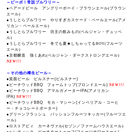
～ビーボ！常設ブルワリー～
●ベアードビール アングリーボーイ・ブラウンエール(ブラウン
エール)
●うしとらブルワリー やりすぎカスケード・ペールエール(アメ
リカン・ペールエール)
●うしとらブルワリー 坊主の飲みもの(ベルジャン・デュッベ
ル)
●うしとらブルワリー 冬でも夏★しちゃってるBOY(フルーツ
エール)
●京都醸造 強くあれ(ベルジャン・ダークストロングエール)
NEW!!!
～その他の樽生ビール～
●箕面ビール ピルスナー(ピルスナー)
●ビーチウッドBBQ フォームトップ(ブロンドエール)
NEW!!!
●ビーチウッドBBQ アマルガメーターIPA(アメリカン
IPA)
NEW!!!
●ビーチウッドBBQ モカ・マシーン(インペリアル・コーヒ
ー・チョコレートポーター)
●グリーンフラッシュ パッションフルーツキッカー(フルーツエ
ール
)
●
ロストアビィ カーネヴァル
(セゾン／ファームハウスエール)
●ヘレティック ピーチタートゥーフ(フルーツサワーエール)