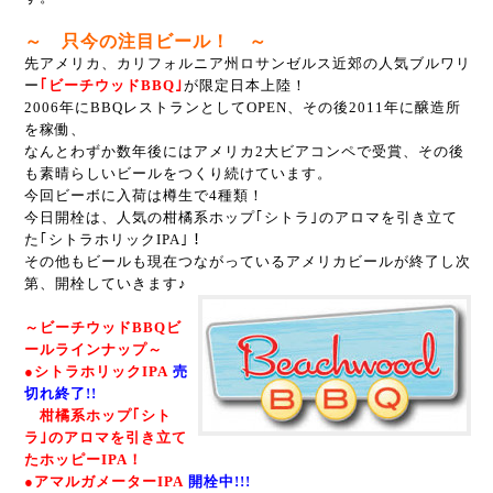
～ 只今の注目ビール！ ～
先アメリカ、カリフォルニア州ロサンゼルス近郊の人気ブルワリ
ー
｢ビーチウッドBBQ｣
が限定日本上陸！
2006年にBBQレストランとしてOPEN、その後2011年に醸造所
を稼働、
なんとわずか数年後にはアメリカ2大ビアコンペで受賞、その後
も素晴らしいビールをつくり続けています。
今回ビーボに入荷は樽生で4種類！
今日開栓は、人気の柑橘系ホップ｢シトラ｣のアロマを引き立て
た｢シトラホリックIPA｣！
その他もビールも現在つながっているアメリカビールが終了し次
第、開栓していきます♪
～ビーチウッドBBQビ
ールラインナップ～
●シトラホリックIPA
売
切れ終了!!
柑橘系ホップ｢シト
ラ｣のアロマを引き立て
たホッピーIPA！
●アマルガメーターIPA
開栓中!!!