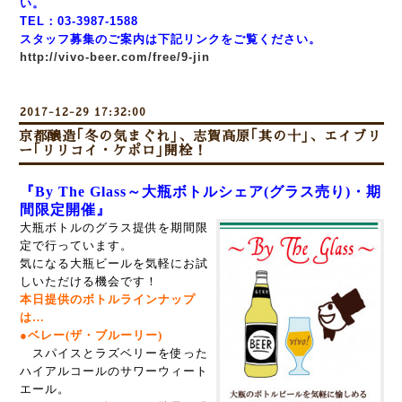
い。
TEL：03-3987-1588
スタッフ募集のご案内は下記リンクをご覧ください。
http://vivo-beer.com/free/9-jin
2017-12-29 17:32:00
京都醸造｢冬の気まぐれ｣、志賀高原｢其の十｣、エイブリ
ー｢リリコイ・ケポロ｣開栓！
『By The Glass～大瓶ボトルシェア(グラス売り)・期
間限定開催』
大瓶ボトルのグラス提供を期間限
定で行っています。
気になる大瓶ビールを気軽にお試
しいただける機会です！
本日提供のボトルラインナップ
は…
●ベレー(ザ・ブルーリー)
スパイスとラズベリーを使った
ハイアルコールのサワーウィート
エール。