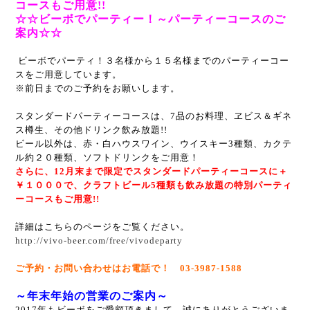
コースもご用意!!
☆☆ビーボでパーティー！～パーティーコースのご
案内☆☆
ビーボでパーティ！
３名様から１５名様までのパーティーコー
スをご用意しています。
※前日までのご予約をお願いします。
スタンダードパーティーコースは、7品のお料理、
ヱビス＆ギネ
ス樽生、その他ドリンク飲み放題!!
ビール以外は、赤・白ハウスワイン、ウイスキー3種類、
カクテ
ル約２０種類、ソフトドリンクをご用意！
さらに、12月末まで限定でスタンダードパーティーコースに＋
￥１０００で、
クラフトビール5種類も飲み放題の特別パーティ
ーコースもご用意!!
詳細はこちらのページをご覧ください。
http://vivo-beer.com/free/vivodeparty
ご予約・お問い合わせはお電話で！ 03-3987-1588
～年末年始の営業のご案内～
2017年もビーボをご愛顧頂きまして、誠にありがとうございま