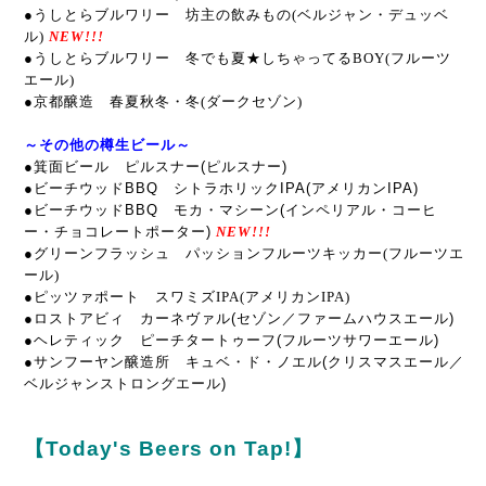
●うしとらブルワリー 坊主の飲みもの(ベルジャン・デュッベ
ル)
NEW!!!
●うしとらブルワリー 冬でも夏★しちゃってるBOY(フルーツ
エール)
●京都醸造 春夏秋冬・冬(ダークセゾン)
～その他の樽生ビール～
●箕面ビール ピルスナー(ピルスナー)
●ビーチウッドBBQ シトラホリックIPA(アメリカンIPA)
●ビーチウッドBBQ モカ・マシーン(インペリアル・コーヒ
ー・チョコレートポーター)
NEW!!!
●グリーンフラッシュ パッションフルーツキッカー(フルーツエ
ール
)
●ピッツァポート スワミズIPA(アメリカンIPA)
●
ロストアビィ カーネヴァル
(セゾン／ファームハウスエール)
●ヘレティック ピーチタートゥーフ(フルーツサワーエール)
●サンフーヤン醸造所 キュベ・ド・ノエル(クリスマスエール／
ベルジャンストロングエール)
【Today's Beers on Tap!】