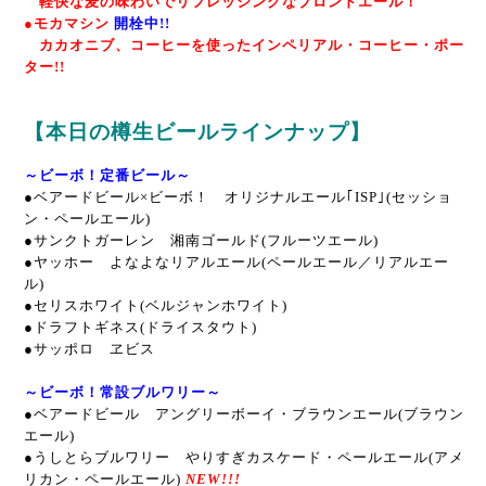
軽快な麦の味わいでリフレッシングなブロンドエール！
●モカマシン
開栓中!!
カカオニブ、コーヒーを使ったインペリアル・コーヒー・ポー
ター!!
【本日の樽生ビールラインナップ】
～ビーボ！定番ビール～
●
ベアードビール×ビーボ！ オリジナルエール｢ISP｣(セッショ
ン・ペールエール)
●サンクトガーレン 湘南ゴールド(フルーツエール)
●ヤッホー よなよなリアルエール(ペールエール／リアルエー
ル)
●セリスホワイト(ベルジャンホワイト)
●ドラフトギネス(ドライスタウト)
●サッポロ ヱビス
～ビーボ！常設ブルワリー～
●ベアードビール アングリーボーイ・ブラウンエール(ブラウン
エール)
●うしとらブルワリー やりすぎカスケード・ペールエール(アメ
リカン・ペールエール)
NEW!!!