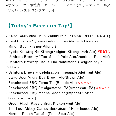
●サンフーヤン醸造所 キュベ・ド・ノエル(クリスマスエール／
ベルジャンストロングエール)
【Today's Beers on Tap!】
-
Baird Beer×vivo! ISP(Ikebukuro Sunshine Street Pale Ale)
- Sankt Gallen Syonan Gold(Golden Ale with Orange)
- Minoh Beer Pilsner(Pilsner)
- Kyoto Brewing Be Strong(Belgian Strong Dark Ale)
NEW!!!
- Ushitora Brewery "Too Much" Pale Ale(American Pale Ale)
- Ushitora Brewery "Bouzu no Nomimono"(Belgian Style
Dubbel)
- Ushitora Brewery Celebration Pineapple Ale(Fruit Ale)
- Baird Beer Angry Boy Brown Ale(Brown Ale)
- Beachwood BBQ Foam Top(Blonde Ale)
NEW!!!
- Beachwood BBQ Amalgamator IPA(American IPA)
NEW!!!
- Beachwood BBQ Mocha Machine(Imperial Coffee
Chocolate Porter)
- Green Flash Passionfruit Kicker(Fruit Ale)
-
The Lost Abbey Carnevale
(Saison / Farmhouse Ale)
- Heretic Peach Tartuffe(Fruit Sour Ale)