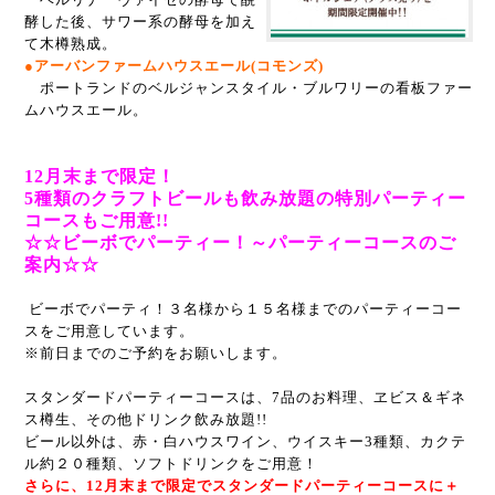
酵した後、サワー系の酵母を加え
て木樽熟成。
●アーバンファームハウスエール(コモンズ)
ポートランドのベルジャンスタイル・ブルワリーの看板ファー
ムハウスエール。
12月末まで限定！
5種類のクラフトビールも飲み放題の特別パーティー
コースもご用意!!
☆☆ビーボでパーティー！～パーティーコースのご
案内☆☆
ビーボでパーティ！
３名様から１５名様までのパーティーコー
スをご用意しています。
※前日までのご予約をお願いします。
スタンダードパーティーコースは、7品のお料理、
ヱビス＆ギネ
ス樽生、その他ドリンク飲み放題!!
ビール以外は、赤・白ハウスワイン、ウイスキー3種類、
カクテ
ル約２０種類、ソフトドリンクをご用意！
さらに、12月末まで限定でスタンダードパーティーコースに＋