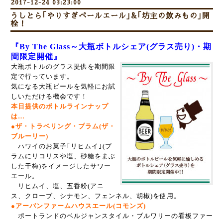
2017-12-24 03:23:00
うしとら｢やりすぎペールエール｣&｢坊主の飲みもの｣開
栓！
『By The Glass～大瓶ボトルシェア(グラス売り)・期
間限定開催』
大瓶ボトルのグラス提供を期間限
定で行っています。
気になる大瓶ビールを気軽にお試
しいただける機会です！
本日提供のボトルラインナップ
は…
●ザ・トラベリング・プラム(ザ・
ブルーリー)
ハワイのお菓子｢リヒムイ｣(プ
ラムにリコリスや塩、砂糖をまぶ
した干梅)をイメージしたサワー
エール。
リヒムイ、塩、五香粉(アニ
ス、クローブ、シナモン、フェンネル、胡椒)を使用。
●アーバンファームハウスエール(コモンズ)
ポートランドのベルジャンスタイル・ブルワリーの看板ファー