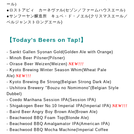
ール
)
●
ロストアビィ カーネヴァル
(セゾン／ファームハウスエール)
●サンフーヤン醸造所 キュベ・ド・ノエル(クリスマスエール／
ベルジャンストロングエール)
【Today's Beers on Tap!】
- Sankt Gallen Syonan Gold(Golden Ale with Orange)
- Minoh Beer Pilsner(Pilsner)
- Oirase Beer Weizen(Weizen)
NEW!!!
- Kyoto Brewing Winter Season Whim(Wheat Pale
Ale)
NEW!!!
- Kyoto Brewing Be Strong(Belgian Strong Dark Ale)
- Ushitora Brewery "Bouzu no Nomimono"(Belgian Style
Dubbel)
- Coedo Marihana Session IPA(Session IPA)
- Shigakogen Beer No.10 Imperial IPA(Imperial IPA)
NEW!!!
- Baird Beer Angry Boy Brown Ale(Brown Ale)
- Beachwood BBQ Foam Top(Blonde Ale)
- Beachwood BBQ Amalgamator IPA(American IPA)
- Beachwood BBQ Mocha Machine(Imperial Coffee