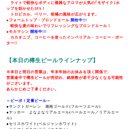
ライトで軽快なボディに複雑なアロマが人気の｢モザイク｣ホ
ップを効かせたIPA！
トロピカル、ベリー、柑橘の風味が広がります。
●フォームトップ・ブロンドエール
開栓中!!!
軽快な麦の味わいでリフレッシングなブロンドエール！
●モカマシン
開栓中!!!
カカオニブ、コーヒーを使ったインペリアル・コーヒー・ポー
ター!!
【本日の樽生ビールラインナップ】
※本日と明日の営業は、年末年始のお休みを頂く関係で、
営業途中で樽生ビールが売切れ、銘柄数が若干少なくなる可能性
がございます。
あらかじめご了承ください。
～ビーボ！定番ビール～
●サンクトガーレン 湘南ゴールド(フルーツエール)
●ヤッホー よなよなリアルエール(ペールエール／リアルエー
ル)
●セリスホワイト(ベルジャンホワイト)