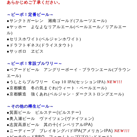
あらかじめご了承ください。
～ビーボ！定番ビール～
●サンクトガーレン 湘南ゴールド(フルーツエール)
●ヤッホー よなよなリアルエール(ペールエール／リアルエー
ル)
●セリスホワイト(ベルジャンホワイト)
●ドラフトギネス(ドライスタウト)
●サッポロ ヱビス
～ビーボ！常設ブルワリー～
●ベアードビール アングリーボーイ・ブラウンエール(ブラウン
エール)
●うしとらブルワリー Cup 10 IPA(セッションIPA)
NEW!!!
●京都醸造 冬の気まぐれ(ウィート・ペールエール)
●京都醸造 強くあれ(ベルジャン・ダークストロングエール)
～その他の樽生ビール～
●箕面ビール ピルスナー(ピルスナー)
●奥入瀬ビール ヴァイツェン(ヴァイツェン)
●志賀高原ビール 其の十(インペリアルIPA)
●ニーディープ ブレイキングバドIPA(アメリカンIPA)
NEW!!!
●ビーチウッドBBQ フォームトップ(ブロンドエール)