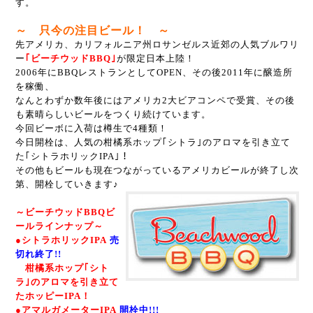
す。
～ 只今の注目ビール！ ～
先アメリカ、カリフォルニア州ロサンゼルス近郊の人気ブルワリ
ー
｢ビーチウッドBBQ｣
が限定日本上陸！
2006年にBBQレストランとしてOPEN、その後2011年に醸造所
を稼働、
なんとわずか数年後にはアメリカ2大ビアコンペで受賞、その後
も素晴らしいビールをつくり続けています。
今回ビーボに入荷は樽生で4種類！
今日開栓は、人気の柑橘系ホップ｢シトラ｣のアロマを引き立て
た｢シトラホリックIPA｣！
その他もビールも現在つながっているアメリカビールが終了し次
第、開栓していきます♪
～ビーチウッドBBQビ
ールラインナップ～
●シトラホリックIPA
売
切れ終了!!
柑橘系ホップ｢シト
ラ｣のアロマを引き立て
たホッピーIPA！
●アマルガメーターIPA
開栓中!!!