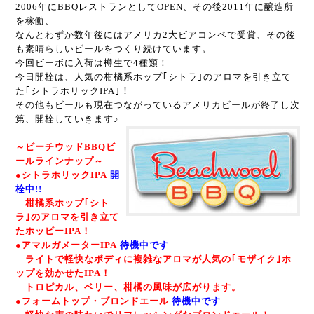
2006年にBBQレストランとしてOPEN、その後2011年に醸造所
を稼働、
なんとわずか数年後にはアメリカ2大ビアコンペで受賞、その後
も素晴らしいビールをつくり続けています。
今回ビーボに入荷は樽生で4種類！
今日開栓は、人気の柑橘系ホップ｢シトラ｣のアロマを引き立て
た｢シトラホリックIPA｣！
その他もビールも現在つながっているアメリカビールが終了し次
第、開栓していきます♪
～ビーチウッドBBQビ
ールラインナップ～
●シトラホリックIPA
開
栓中!!
柑橘系ホップ｢シト
ラ｣のアロマを引き立て
たホッピーIPA！
●アマルガメーターIPA
待機中です
ライトで軽快なボディに複雑なアロマが人気の｢モザイク｣ホ
ップを効かせたIPA！
トロピカル、ベリー、柑橘の風味が広がります。
●フォームトップ・ブロンドエール
待機中です