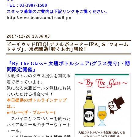
TEL：03-3987-1588
スタッフ募集のご案内は下記リンクをご覧ください。
http://vivo-beer.com/free/9-jin
2017-12-26 13:36:00
ビーチウッドBBQ｢アメルがメーターIPA｣＆｢フォーム
トップ｣、京都醸造｢強くあれ｣開栓!!
『By The Glass～大瓶ボトルシェア(グラス売り)・期
間限定開催』
大瓶ボトルのグラス提供を期間限
定で行っています。
気になる大瓶ビールを気軽にお試
しいただける機会です！
本日提供のボトルラインナップ
は…
●ベレー(ザ・ブルーリー)
スパイスとラズベリーを使った
ハイアルコールのサワーウィート
エール。
ベルリナーヴァイセの酵母で醗