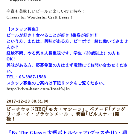
今夜も美味しいビールと楽しいひと時を！
Cheers for Wonderful Craft Beers！
【スタッフ募集】
ビールが好き！食べることが好き!!接客が好き!!!
という方、または、興味がある方、ビーボで一緒に働いてみませ
んか？
経験不問。やる気＆人柄重視です。学生（20歳以上）の方も
OK！
興味がある方、応募希望の方はまず電話にてお問い合わせくださ
い。
TEL：03-3987-1588
スタッフ募集のご案内は下記リンクをご覧ください。
http://vivo-beer.com/free/9-jin
2017-12-23 08:51:00
ビーチウッドBBQ｢モカ・マシーン｣、ベアード｢アング
リーボーイ・ブラウンエール｣、箕面｢ピルスナー｣開
栓！
『By The Glass～大瓶ボトルシェア(グラス売り)・期