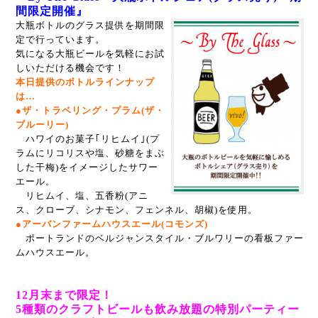
間限定開催』
大瓶ボトルのグラス提供を期間限
定で行っています。
気になる大瓶ビールを気軽にお試
しいただける機会です！
本日提供のボトルラインナップ
は…
●ザ・トラベリング・プラム(ザ・
ブルーリー)
ハワイのお菓子｢リヒムイ｣(プ
ラムにリコリスや塩、砂糖をまぶ
した干梅)をイメージしたサワー
エール。
リヒムイ、塩、五香粉(アニ
ス、クローブ、シナモン、フェンネル、胡椒)を使用。
●アーバンファームハウスエール(コモンズ)
ポートランドのベルジャンスタイル・ブルワリーの看板ファー
ムハウスエール。
12月末まで限定！
5種類のクラフトビールも飲み放題の特別パーティー