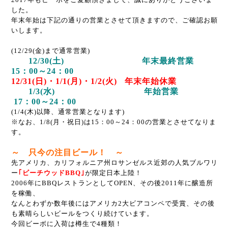
した。
年末年始は下記の通りの営業とさせて頂きますので、ご確認お願
いします。
(12/29(金)まで通常営業)
12/30(土) 年末最終営業
15：00～24：00
12/31(日)・1/1(月)・1/2(火) 年末年始休業
1/3(水) 年始営業
17：00～24：00
(1/4(木)以降、通常営業となります)
※なお、1/8(月・祝日)は15：00～24：00の営業とさせてなりま
す。
～ 只今の注目ビール！ ～
先アメリカ、カリフォルニア州ロサンゼルス近郊の人気ブルワリ
ー
｢ビーチウッドBBQ｣
が限定日本上陸！
2006年にBBQレストランとしてOPEN、その後2011年に醸造所
を稼働、
なんとわずか数年後にはアメリカ2大ビアコンペで受賞、その後
も素晴らしいビールをつくり続けています。
今回ビーボに入荷は樽生で4種類！