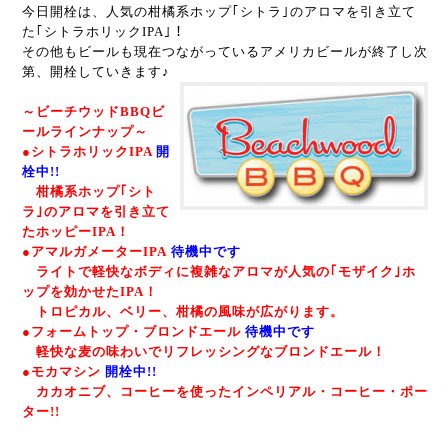
今日開栓は、人気の柑橘系ホップ｢シトラ｣のアロマを引き立て
た｢シトラホリックIPA｣！
その他もビールも現在つながっているアメリカビールが終了し次
第、開栓していきます♪
～ビーチウッドBBQビ
ールラインナップ～
●シトラホリックIPA
開
栓中!!
柑橘系ホップ｢シト
ラ｣のアロマを引き立て
たホッピーIPA！
●アマルガメーターIPA
待機中です
ライトで軽快なボディに複雑なアロマが人気の｢モザイク｣ホ
ップを効かせたIPA！
トロピカル、ベリー、柑橘の風味が広がります。
●フォームトップ・ブロンドエール
待機中です
軽快な麦の味わいでリフレッシングなブロンドエール！
●モカマシン
開栓中!!
カカオニブ、コーヒーを使ったインペリアル・コーヒー・ポー
ター!!