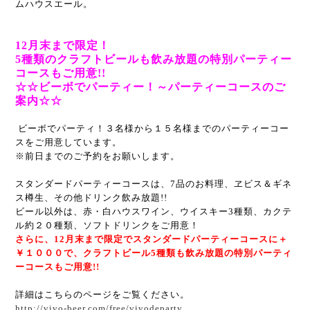
ムハウスエール。
12月末まで限定！
5種類のクラフトビールも飲み放題の特別パーティー
コースもご用意!!
☆☆ビーボでパーティー！～パーティーコースのご
案内☆☆
ビーボでパーティ！
３名様から１５名様までのパーティーコー
スをご用意しています。
※前日までのご予約をお願いします。
スタンダードパーティーコースは、7品のお料理、
ヱビス＆ギネ
ス樽生、その他ドリンク飲み放題!!
ビール以外は、赤・白ハウスワイン、ウイスキー3種類、
カクテ
ル約２０種類、ソフトドリンクをご用意！
さらに、12月末まで限定でスタンダードパーティーコースに＋
￥１０００で、
クラフトビール5種類も飲み放題の特別パーティ
ーコースもご用意!!
詳細はこちらのページをご覧ください。
http://vivo-beer.com/free/vivodeparty