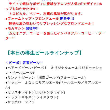
ライトで軽快なボディに複雑なアロマが人気の｢モザイク｣ホ
ップを効かせたIPA！
トロピカル、ベリー、柑橘の風味が広がります。
●フォームトップ・ブロンドエール
開栓中!!!
軽快な麦の味わいでリフレッシングなブロンドエール！
●モカマシン
開栓中!!!
カカオニブ、コーヒーを使ったインペリアル・コーヒー・ポー
ター!!
【本日の樽生ビールラインナップ】
～ビーボ！定番ビール～
●
ベアードビール×ビーボ！ オリジナルエール｢ISP｣(セッショ
ン・ペールエール)
●サンクトガーレン 湘南ゴールド(フルーツエール)
●ヤッホー よなよなリアルエール(ペールエール／リアルエー
ル)
●セリスホワイト(ベルジャンホワイト)
●ドラフトギネス(ドライスタウト)
●サッポロ ヱビス