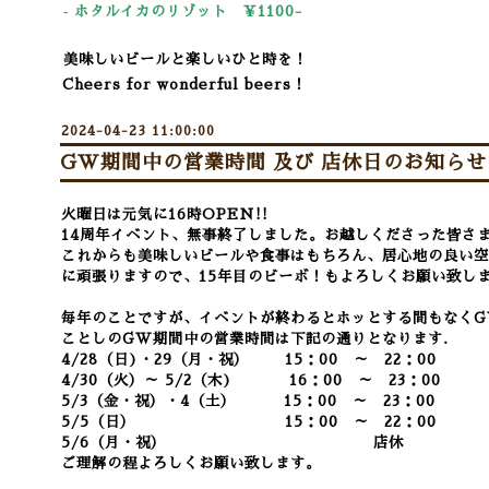
‐ ホタルイカのリゾット ￥11
00-
美味しいビールと楽しいひと時を！
Cheers for wonderful beers！
2024-04-23 11:00:00
GW期間中の営業時間 及び 店休日のお知らせ
火曜日は元気に16時OPEN!!
14周年イベント、無事終了しました。
お越しくださった皆さ
これからも美味しいビールや食事はもちろん、居心地の良い空
に頑張りますので、15年目のビーボ！もよろしくお願い致し
毎年のことですが、イベントが終わるとホッとする間もなくG
ことしのGW期間中の営業時間は下記の通りとなります.
4/28（日)・29（月・祝） 15：00 ～ 22：00
4/30（火）～ 5/2（木)
16：00 ～ 23：00
5/3（金・祝）・4（土） 15：00 ～ 23：00
5/5（日） 15：00 ～ 22：00
5/6（月・祝） 店休
ご理解の程よろしくお願い致します。