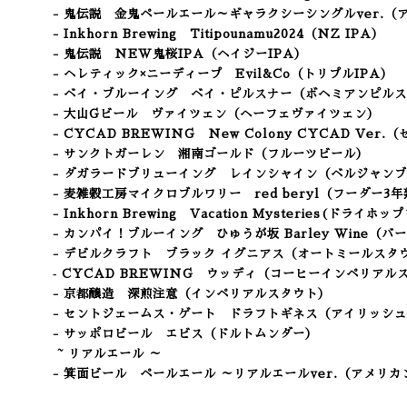
- 鬼伝説 金鬼ペールエール～ギャラクシーシングルver.
- Inkhorn Brewing Titipounamu2024
（NZ IPA）
- 鬼伝説 NEW鬼桜IPA（ヘイジーIPA）
- ヘレティック×ニーディープ Evil&Co（トリプルIPA）
- ベイ・ブルーイング ベイ・ピルスナー（ボヘミアンピル
- 大山Gビール ヴァイツェン（ヘーフェヴァイツェン）
- CYCAD BREWING New Colony CYCAD Ver.
- サンクトガーレン 湘南ゴールド（フルーツビール）
- ダガラードブリューイング レインシャイン（ベルジャン
- 麦雑穀工房マイクロブルワリー red beryl（フーダー
- Inkhorn Brewing Vacation Mysteries(ドラ
- カンパイ！ブルーイング ひゅうが坂 Barley Wine（
- デビルクラフト ブラック イグニアス（オートミールスタ
‐ CYCAD BREWING ウッディ（コーヒーインペリアル
- 京都醸造 深煎注意（インペリアルスタウト）
- セントジェームス・ゲート ドラフトギネス（アイリッシ
- サッポロビール エビス（ドルトムンダー）
~ リアルエール ～
- 箕面ビール ペールエール ～リアルエールver.（アメリ