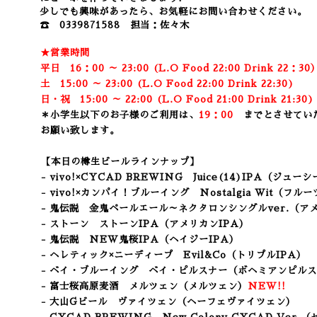
少しでも興味があったら、お気軽にお問い合わせください。
☎ 0339871588 担当：佐々木
★営業時間
平日 16：00 ～ 23:00 (L.O Food 22:00 Drink 22：3
0
土 15:00 ～ 23:00 (
L.O Food 22:00 Drink 22:3
0)
日・祝 15:00 ～ 22:00 (
L.O Food 21:00 Drink 21:3
0
＊小学生以下のお子様のご利用は、
19：00
までとさせてい
お願い致します。
【本日の樽生ビールラインナップ】
- vivo!×CYCAD BREWING Juice(14)IPA
（ジューシー
- vivo!×カンパイ！ブルーイング Nostalgia Wit（
- 鬼伝説 金鬼ペールエール～ネクタロンシングルver.（ア
- ストーン ストーンIPA
（アメリカンIPA）
- 鬼伝説 NEW鬼桜IPA（ヘイジーIPA）
- ヘレティック×ニーディープ Evil&Co（トリプルIPA）
- ベイ・ブルーイング ベイ・ピルスナー（ボヘミアンピル
- 富士桜高原麦酒 メルツェン（メルツェン）
NEW!!
- 大山Gビール ヴァイツェン（ヘーフェヴァイツェン）