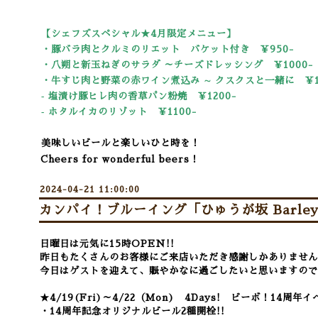
【シェフズスペシャル★4
月限定メニュー】
・豚バラ肉とクルミのリエット バケット付き ￥950-
・八朔と新玉ねぎのサラダ ～チーズドレッシング ￥1000-
・牛すじ肉と野菜の赤ワイン煮込み ∼ クスクスと一緒に ￥10
‐ 塩漬け豚ヒレ肉の香草パン粉焼 ￥1200-
‐ ホタルイカのリゾット ￥11
00-
美味しいビールと楽しいひと時を！
Cheers for wonderful beers！
2024-04-21 11:00:00
カンパイ！ブルーイング「ひゅうが坂 Barley 
日曜日は元気に15時OPEN!!
昨日もたくさんのお客様にご来店いただき感謝しかありません
今日はゲストを迎えて、賑やかなに過ごしたいと思いますので
★4/19(Fri)～4/22（Mon) 4Days! ビーボ！14周年
・14周年記念オリジナルビール2種開栓!!