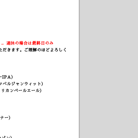
）
) → 連休の場合は最終日のみ
ただきます。ご理解のほどよろしく
IPA）
フルーツベルジャンウィット）
メリカンペールエール）
スナー
）