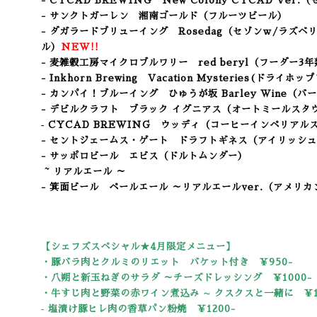
- CYCAD BREWING New Colony CYCAD Ver.
- サンクトガーレン 湘南ゴールド（フルーツビール）
- ダガラードブリューイング Rosedag（セゾンｗ/ラズ
ル）
NEW!!
- 麦雑穀工房マイクロブルワリー red beryl（フーダー
- Inkhorn Brewing Vacation Mysteries(ドラ
- カンパイ！ブルーイング ひゅうが坂 Barley Wine（
- デビルクラフト ブラック イグニアス（オートミールスタ
‐ CYCAD BREWING ウッディ（コーヒーインペリアル
- セントジェームス・ゲート ドラフトギネス（アイリッシ
- サッポロビール エビス（ドルトムンダー）
~ リアルエール ～
- 箕面ビール ペールエール ～リアルエールver.（アメリ
【シェフズスペシャル★4
月限定メニュー】
・豚バラ肉とクルミのリエット バケット付き ￥950-
・八朔と新玉ねぎのサラダ ～チーズドレッシング ￥1000-
・牛すじ肉と野菜の赤ワイン煮込み ∼ クスクスと一緒に ￥10
‐ 塩漬け豚ヒレ肉の香草パン粉焼 ￥1200-