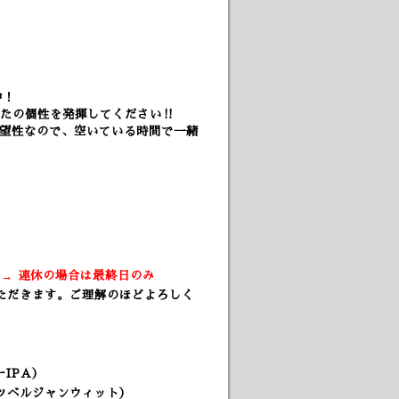
中！
なたの個性を発揮してください‼
希望性なので、空いている時間で一緒
）
) → 連休の場合は最終日のみ
ただきます。ご理解のほどよろしく
IPA）
フルーツベルジャンウィット）