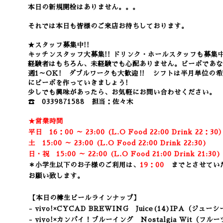
本日の新規開栓はありません。。。
それでは本日も皆様のご来店お待ちしております。
★スタッフ募集中!!
キッチンスタッフ大募集!! ドリンク・ホールスタッフも募集
経験者はもちろん、未経験でも心配ありません。
ビーボであ
週1～OK! ダブルワークも大歓迎‼ シフトは半月単位の
にビーボを作っていきましょう!
少しでも興味があったら、お気軽にお問い合わせください。
☎ 0339871588 担当：佐々木
★営業時間
平日 16：00 ～ 23:00 (L.O Food 22:00 Drink 22：3
0
土 15:00 ～ 23:00 (
L.O Food 22:00 Drink 22:3
0)
日・祝 15:00 ～ 22:00 (
L.O Food 21:00 Drink 21:3
0
＊小学生以下のお子様のご利用は、
19：00
までとさせてい
お願い致します。
【本日の樽生ビールラインナップ】
- vivo!×CYCAD BREWING Juice(14)IPA
（ジューシー
- vivo!×カンパイ！ブルーイング Nostalgia Wit（