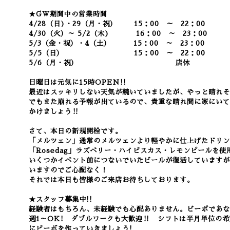
★GW期間中の営業時間
4/28（日)・29（月・祝） 15：00 ～ 22：00
4/30（火）～ 5/2（木)
16：00 ～ 23：00
5/3（金・祝）・4（土） 15：00 ～ 23：00
5/5（日） 15：00 ～ 22：00
5/6（月・祝） 店休
日曜日は元気に15時OPEN!!
最近はスッキリしない天気が続いていましたが、やっと晴れそ
でもまた崩れる予報が出ているので、貴重な晴れ間に家にいて
かけましょう‼
さて、本日の新規開栓です。
「メルツェン」通常のメルツェンより軽やかに仕上げたドリ
「Rosedag」ラズベリー・ハイビスカス・レモンピールを
いくつかイベント前につないでいたビールが復活していますが
いますのでご心配なく！
それでは本日も皆様のご来店お待ちしております。
★スタッフ募集中!!
経験者はもちろん、未経験でも心配ありません。
ビーボであ
週1～OK! ダブルワークも大歓迎‼ シフトは半月単位の
にビーボを作っていきましょう!