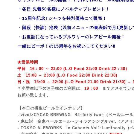
・各日 先着50名様にノベルティプレゼント！
・15周年記念Tシャツを特別価格にて販売！
・階段（快談）池袋（以前メニュ－の裏表紙で月1更新し
・お世話になっているブルワリーのレアビール開栓！
一緒にビーボ！の15周年をお祝いしてください‼
★営業時間
平日 16：00 ～ 23:00 (L.O Food 22:00 Drink 22：3
0）
土 15:00 ～ 23:00 (
L.O Food 22:00 Drink 22:3
0)
日・祝 15:00 ～ 22:00 (
L.O Food 21:00 Drink 21:3
0) 
＊小学生以下のお子様のご利用は、
19：00
までとさせてい
お願い致します。
【本日の樽生ビールラインナップ】
- vivo!×CYCAD BREWING 42~forty two~
（ペールエール
- 鬼伝説 金鬼ペールエール～テイラスシングルver.（アメ
- TOKYO ALEWORKS In Cahoots Vol1:Luminosi