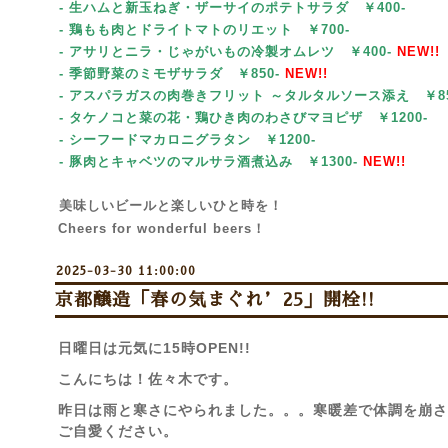
- 生ハムと新玉ねぎ・ザーサイのポテトサラダ ￥400-
- 鶏もも肉とドライトマトのリエット
￥700-
- アサリとニラ・じゃがいもの冷製オムレツ ￥400-
NEW!!
- 季節野菜のミモザサラダ
￥85
0-
NEW!!
- アスパラガスの肉巻きフリット ～タルタルソース添え ￥85
- タケノコと菜の花・鶏ひき肉のわさびマヨピザ
￥1200-
- シーフードマカロニグラタン
￥1200-
- 豚肉とキャベツのマルサラ酒煮込み
￥1300-
NEW!!
美味しいビールと楽しいひと時を！
Cheers for wonderful beers！
2025-03-30 11:00:00
京都醸造「春の気まぐれ’25」開栓!!
日曜日は元気に15時OPEN!!
こんにちは！佐々木です。
昨日は雨と寒さにやられました。。。寒暖差で体調を崩さ
ご自愛ください。