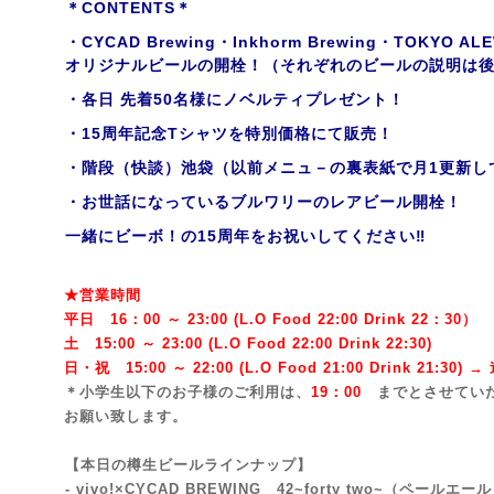
＊CONTENTS＊
・CYCAD Brewing・Inkhorm Brewing・TOKY
オリジナルビールの開栓！（それぞれのビールの説明は
・各日 先着50名様にノベルティプレゼント！
・15周年記念Tシャツを特別価格にて販売！
・階段（快談）池袋（以前メニュ－の裏表紙で月1更新し
・お世話になっているブルワリーのレアビール開栓！
一緒にビーボ！の15周年をお祝いしてください‼
★営業時間
平日 16：00 ～ 23:00 (L.O Food 22:00 Drink 22：3
0）
土 15:00 ～ 23:00 (
L.O Food 22:00 Drink 22:3
0)
日・祝 15:00 ～ 22:00 (
L.O Food 21:00 Drink 21:3
0) 
＊小学生以下のお子様のご利用は、
19：00
までとさせてい
お願い致します。
【本日の樽生ビールラインナップ】
- vivo!×CYCAD BREWING 42~forty two~
（ペールエール