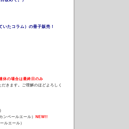
ていたコラム）の冊子販売！
→ 連休の場合は最終日のみ
ただきます。ご理解のほどよろしく
）
リカンペールエール）
NEW!!
ty（ペールエール）