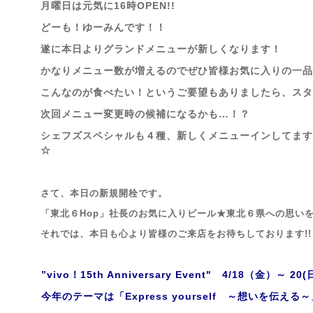
月曜日は元気に16時OPEN!!
どーも！ゆーみんです！！
遂に本日よりグランドメニューが新しくなります！
かなりメニュー数が増えるのでぜひ皆様お気に入りの一品
こんなのが食べたい！というご要望もありましたら、スタ
次回メニュー変更時の候補になるかも…！？
シェフズスペシャルも４種、新しくメニューインしてますので
☆
さて、本日の新規開栓です。
「東北６Hop」社長のお気に入りビール★東北６県への思いを
それでは、本日も心より皆様のご来店を
お待ちしております!!
”vivo！15th Anniversary Event" 4/18（金）～ 2
今年のテーマは「Express yourself ～想いを伝える