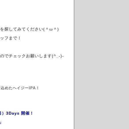
を探してみてください(＾ω＾)
ッフまで！
チェックお願いします(^_-)-
込めたヘイジーIPA！
0(日）3Days 開催！
～」