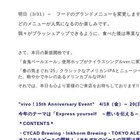
明日（3/31）～ フードのグランドメニューを変更しま
どのメニューが人気になるのか楽しみです。
我々がブラッシュアップできるように、食べた後は率直な
さて、本日の新規開栓です。
「金鬼ペールエール」使用ホップがテイラスシングルver.に
「春の気まぐれ’25」クラシックなアメリカンIPAとニュー
た、軽やかでキレのあるドリンカブルなIPA!
それでは、本日も心より皆様のご来店を
お待ちしております!!
”vivo！15th Anniversary Event" 4/18（金）～ 2
今年のテーマは「Express yourself ～想いを伝える
＊CONTENTS＊
・CYCAD Brewing・Inkhorm Brewing・TOKY
オリジナルビールの開栓！（それぞれのビールの説明は