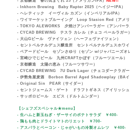
- 京都醸造 春の気まぐれ’25（アメリカンIPA）
NEW!!
- Inkhorn Brewing Baby Rapter 2025
（ヘイジーIPA）
- ヘレティック イーヴィル カズン（インペリアルIPA）
- ワイマーケットブルーイング Loop Stasion Red（
- TOKYO ALEWORKS 夕焼けアンバーラガー（アンバー
- CYCAD BREWING テスラ カレル（チェコ ペールラガー
- 大山Gビール ヴァイツェン（ヘーフェヴァイツェン）
- セントベルナルデュス醸造所 セントベルナルデュスホワ
- ベアードビール セゾンさゆり（セゾン w/ジャパニーズオ
- 宮崎ひでじビール 九州CRAFTかぼす（フルーツエール）
- 京都醸造 太陽の恵み（フルーツサワー）
- CYCAD BREWING 7U Dark Lager（チェコダークラガ
- 伊勢角屋麦酒 Borbon Barrel Aged Shadowplay
- Original Sin PEAR（サイダー）
- セントジェームス・ゲート ドラフトギネス（アイリッシ
- サッポロビール エビス（ドルトムンダー）
【シェフズスペシャル★menu
】
- 生ハムと新玉ねぎ・ザーサイのポテトサラダ ￥400-
- 鶏もも肉とドライトマトのリエット
￥700-
- アスパラとベーコン・じゃがいもの冷製オムレツ ￥400-