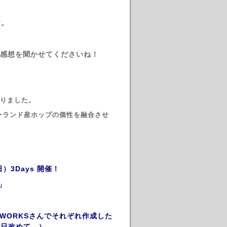
す。
感想を聞かせてくださいね！
変りました。
ジーランド産ホップの個性を融合させ
0(日）3Days 開催！
～」
O ALEWORKSさんでそれぞれ作成した
後日改めて。）