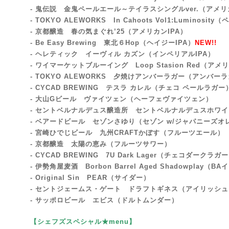
- 鬼伝説 金鬼ペールエール～テイラスシングルver.（アメ
- TOKYO ALEWORKS In Cahoots Vol1:Luminosi
- 京都醸造 春の気まぐれ’25（アメリカンIPA）
- Be Easy Brewing 東北６Hop
（ヘイジーIPA）
NEW!!
- ヘレティック イーヴィル カズン（インペリアルIPA）
- ワイマーケットブルーイング Loop Stasion Red（
- TOKYO ALEWORKS 夕焼けアンバーラガー（アンバー
- CYCAD BREWING テスラ カレル（チェコ ペールラガー
- 大山Gビール ヴァイツェン（ヘーフェヴァイツェン）
- セントベルナルデュス醸造所 セントベルナルデュスホワ
- ベアードビール セゾンさゆり（セゾン w/ジャパニーズオ
- 宮崎ひでじビール 九州CRAFTかぼす（フルーツエール）
- 京都醸造 太陽の恵み（フルーツサワー）
- CYCAD BREWING 7U Dark Lager（チェコダークラガ
- 伊勢角屋麦酒 Borbon Barrel Aged Shadowplay
- Original Sin PEAR（サイダー）
- セントジェームス・ゲート ドラフトギネス（アイリッシ
- サッポロビール エビス（ドルトムンダー）
【シェフズスペシャル★menu
】