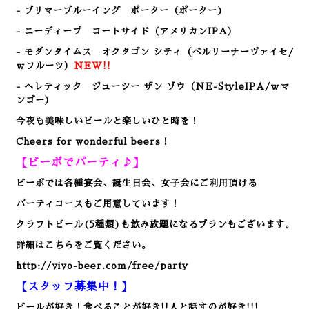
- ブリマーブルーイング ポーター（ポーター)
- ニーディープ コートサイド（アメリカンIPA）
- モダンタイムス オクタゴン シティ（ベルリーナーヴァイセ/
ｗフルーツ）
NEW!!
- ヘレティック ジューシー ザン ゾウ
（NE-StyleIPA/ｗマ
ンゴー）
今夜も美味しいビールと楽しいひと時を！
Cheers for wonderful beers！
【ビーボでパーティ♪】
ビーボでは各種宴会、誕生日会、女子会にご利用頂ける
パーティコースもご用意しています！
クラフトビール(5種類)も飲み放題になるプランもございます。
詳細はこちらをご覧ください。
http://vivo-beer.com/free/party
【スタッフ募集中！】
ビールが好き！食べることが好き!!人と話すのが好き!!!