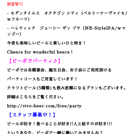
NEW!!
- モダンタイムス オクタゴン シティ（ベルリーナーヴァイセ/
ｗフルーツ）
- ヘレティック ジューシー ザン ゾウ
（NE-StyleIPA/ｗマ
ンゴー）
今夜も美味しいビールと楽しいひと時を！
Cheers for wonderful beers！
【ビーボでパーティ♪】
ビーボでは各種宴会、誕生日会、女子会にご利用頂ける
パーティコースもご用意しています！
クラフトビール(5種類)も飲み放題になるプランもございます。
詳細はこちらをご覧ください。
http://vivo-beer.com/free/party
【スタッフ募集中！】
ビールが好き！食べることが好き!!人と話すのが好き!!!
というあなた、ビーボで一緒に働いてみませんか？