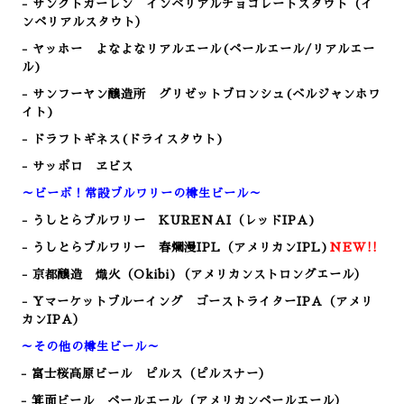
- サンクトガーレン インペリアルチョコレートスタウト（イ
ンペリアルスタウト）
- ヤッホー よなよなリアルエール(ペールエール/リアルエー
ル)
- サンフーヤン醸造所 グリゼットブロンシュ(ベルジャンホワ
イト)
- ドラフトギネス(ドライスタウト)
- サッポロ ヱビス
～ビーボ！常設ブルワリーの樽生ビール～
- うしとらブルワリー KURENAI（レッドIPA)
- うしとらブルワリー 春爛漫IPL（アメリカンIPL)
NEW!!
- 京都醸造 熾火（Okibi)（アメリカンストロングエール）
- Yマーケットブルーイング ゴーストライターIPA（アメリ
カンIPA）
～その他の樽生ビール～
- 富士桜高原ビール ピルス（ピルスナー）
- 箕面ビール ペールエール（アメリカンペールエール）