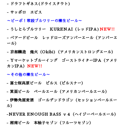
- ドラフトギネス(ドライスタウト)
- サッポロ ヱビス
～ビーボ！常設ブルワリーの樽生ビール～
- うしとらブルワリー KURENAI（レッドIPA)
NEW!!
- ベアードビール レッドローズアンバーエール（アンバーエ
ール）
- 京都醸造 熾火（Okibi)（アメリカンストロングエール）
- Yマーケットブルーイング ゴーストライターIPA（アメリ
カンIPA）
NEW!!
～その他の樽生ビール～
- 富士桜高原ビール ピルス（ピルスナー）
- 箕面ビール ペールエール（アメリカンペールエール）
- 伊勢角屋麦酒 ゴールデンドラゴン（セッションペールエー
ル）
-NEVER ENOUGH BASS ｖ４（ヘイジーペールエール）
- 湘南ビール 本柚子セゾン（フルーツセゾン）