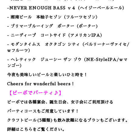
-NEVER ENOUGH BASS ｖ４（ヘイジーペールエール）
- 湘南ビール 本柚子セゾン（フルーツセゾン）
- ブリマーブルーイング ポーター（ポーター)
- ニーディープ コートサイド（アメリカンIPA）
- モダンタイムス オクタゴン シティ（ベルリーナーヴァイセ/
ｗフルーツ）
- ヘレティック ジューシー ザン ゾウ
（NE-StyleIPA/ｗマ
ンゴー）
今夜も美味しいビールと楽しいひと時を！
Cheers for wonderful beers！
【ビーボでパーティ♪】
ビーボでは各種宴会、誕生日会、女子会にご利用頂ける
パーティコースもご用意しています！
クラフトビール(5種類)も飲み放題になるプランもございます。
詳細はこちらをご覧ください。