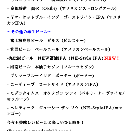
- 京都醸造 熾火（Okibi)（アメリカンストロングエール）
- Yマーケットブルーイング ゴーストライターIPA（アメリ
カンIPA）
～その他の樽生ビール～
- 富士桜高原ビール ピルス（ピルスナー）
- 箕面ビール ペールエール（アメリカンペールエール）
-鬼伝説ビール NEW冨浦IPA（NE-Style IPA)
NEW!!
- 湘南ビール 本柚子セゾン（フルーツセゾン）
- ブリマーブルーイング ポーター（ポーター)
- ニーディープ コートサイド（アメリカンIPA）
- モダンタイムス オクタゴン シティ（ベルリーナーヴァイセ/
ｗフルーツ）
- ヘレティック ジューシー ザン ゾウ
（NE-StyleIPA/ｗマ
ンゴー）
今夜も美味しいビールと楽しいひと時を！