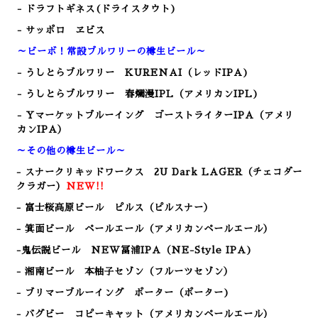
- ドラフトギネス(ドライスタウト)
- サッポロ ヱビス
～ビーボ！常設ブルワリーの樽生ビール～
- うしとらブルワリー KURENAI（レッドIPA)
- うしとらブルワリー 春爛漫IPL（アメリカンIPL)
- Yマーケットブルーイング ゴーストライターIPA（アメリ
カンIPA）
～その他の樽生ビール～
- スナークリキッドワークス 2U Dark LAGER（チェコダー
クラガー）
NEW!!
- 富士桜高原ビール ピルス（ピルスナー）
- 箕面ビール ペールエール（アメリカンペールエール）
-鬼伝説ビール NEW冨浦IPA（NE-Style IPA)
- 湘南ビール 本柚子セゾン（フルーツセゾン）
- ブリマーブルーイング ポーター（ポーター)
- バグビー コピーキャット（アメリカンペールエール）