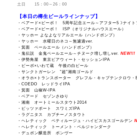
土日 15：00～26：00
【本日の樽生ビールラインナップ】
・ベアード×ビーボ！ 5周年記念エール～
アフター5☽ナイト
・ベアード×ビーボ！ ISP（
オリジナルハウスエール）
・ヤッホー よなよなリアルエール（ハンドポンプ）
・ヤッホー 水曜日のネコ～無濾過ver.
・箕面 ペールエール（ハンドポンプ）
・鬼伝説 金鬼ペールエール～チヌーク増し増しver.
NEW!!!
・伊勢角屋 東京ビアウィート・セッションIPA
・ビーボ×いわて蔵 午後の白ビール
・サンクトガーレン "超"湘南ゴールド
・オラホ×トランスポーター グレフル・キャプテンクロウ・
・COEDO レッドライIPA
・箕面 山椒W-IPA
・ベアード セゾンさゆり
・湘南 オートミールスタウト2014
・ピッツァポート スワミズIPA
・ラグニタス カプチーノスタウト
・ヘレティック ペティルージュ・ハイビスカスゴールデン
N
・ヘレティック トーメント・ベルジャンダーク
・デュポン醸造所 ボンヴー