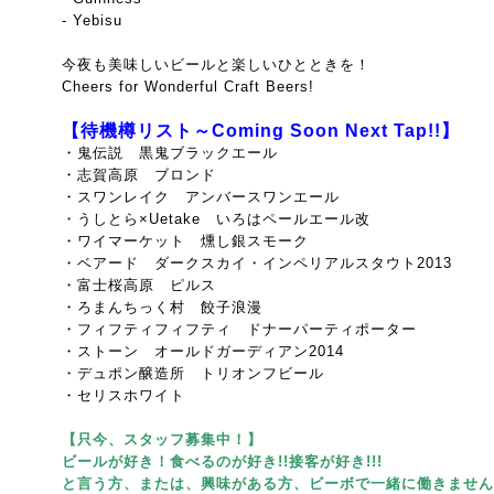
- Yebisu
今夜も美味しいビールと楽しいひとときを！
Cheers for Wonderful Craft Beers!
【待機樽リスト～Coming Soon Next Tap!!】
・鬼伝説 黒鬼ブラックエール
・志賀高原 ブロンド
・スワンレイク アンバースワンエール
・うしとら×Uetake いろはペールエール改
・ワイマーケット 燻し銀スモーク
・ベアード ダークスカイ・インペリアルスタウト2013
・富士桜高原 ピルス
・ろまんちっく村 餃子浪漫
・フィフティフィフティ ドナーパーティポーター
・ストーン オールドガーディアン2014
・デュポン醸造所 トリオンフビール
・セリスホワイト
【只今、スタッフ募集中！】
ビールが好き！食べるのが好き!!接客が好き!!!
と言う方、または、興味がある方、ビーボで一緒に働きません