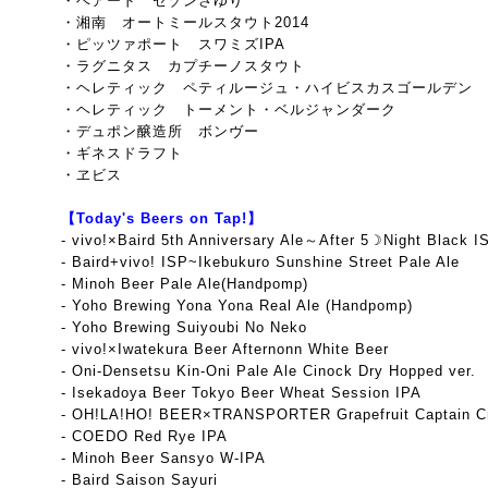
・ベアード セゾンさゆり
・湘南 オートミールスタウト2014
・ピッツァポート スワミズIPA
・ラグニタス カプチーノスタウト
・ヘレティック ペティルージュ・ハイビスカスゴールデン
・ヘレティック トーメント・ベルジャンダーク
・デュポン醸造所 ボンヴー
・ギネスドラフト
・ヱビス
【Today's Beers on Tap!】
- vivo!×Baird 5th Anniversary Ale～After 5☽Night Black I
-
Baird+vivo! ISP~Ikebukuro Sunshine Street Pale Ale
- Minoh Beer Pale Ale(Handpomp)
- Yoho Brewing Yona Yona Real Ale (Handpomp)
- Yoho Brewing Suiyoubi No Neko
- vivo!×Iwatekura Beer Afternonn White Beer
- Oni-Densetsu Kin-Oni Pale Ale Cinock Dry Hopped ver.
- Isekadoya Beer Tokyo Beer Wheat Session IPA
- OH!LA!HO! BEER×TRANSPORTER Grapefruit Captain Cr
- COEDO Red Rye IPA
- Minoh Beer Sansyo W-IPA
- Baird Saison Sayuri