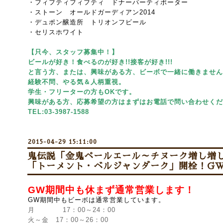
・フィフティフィフティ ドナーパーティポーター
・ストーン オールドガーディアン2014
・デュポン醸造所 トリオンフビール
・セリスホワイト
【只今、スタッフ募集中！】
ビールが好き！食べるのが好き!!接客が好き!!!
と言う方、または、興味がある方、ビーボで一緒に働きません
経験不問、やる気＆人柄重視。
学生・フリーターの方もOKです。
興味がある方、応募希望の方はまずはお電話で問い合わせくだ
TEL:03-3987-1588
2015-04-29 15:11:00
鬼伝説「金鬼ペールエール～チヌーク増し増しv
「トーメント・ベルジャンダーク」開栓！GW
GW期間中も休まず通常営業します！
GW期間中もビーボは通常営業しています。
月 17：00～24：00
火～金 17：00～26：00