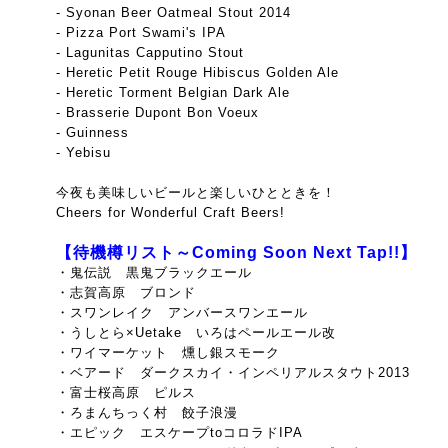
- Syonan Beer Oatmeal Stout 2014
- Pizza Port Swami's IPA
- Lagunitas Capputino Stout
- Heretic Petit Rouge Hibiscus Golden Ale
- Heretic Torment Belgian Dark Ale
- Brasserie Dupont Bon Voeux
- Guinness
- Yebisu
今夜も美味しいビールと楽しいひとときを！
Cheers for Wonderful Craft Beers!
【待機樽リスト～Coming Soon Next Tap!!】
・鬼伝説 黒鬼ブラックエール
・志賀高原 ブロンド
・スワンレイク アンバースワンエール
・うしとら×Uetake いろはペールエール改
・ワイマーケット 燻し銀スモーク
・ベアード ダークスカイ・インペリアルスタウト2013
・富士桜高原 ピルス
・ろまんちっく村 餃子浪漫
・エピック エスケープtoコロラドIPA