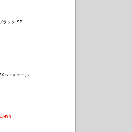
ブラックISP
EXペールエール
EW!!!