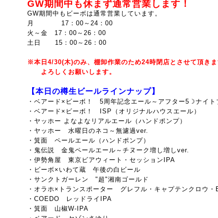
GW期間中も休まず通常営業します！
GW期間中もビーボは通常営業しています。
月 17：00～24：00
火～金 17：00～26：00
土日 15：00～26：00
※本日4/30(木)のみ、棚卸作業のため24時閉店とさせて頂き
よろしくお願いします。
【本日の樽生ビールラインナップ】
・ベアード×ビーボ！ 5周年記念エール～
アフター5☽ナイト
・ベアード×ビーボ！ ISP（
オリジナルハウスエール）
・ヤッホー よなよなリアルエール（ハンドポンプ）
・ヤッホー 水曜日のネコ～無濾過ver.
・箕面 ペールエール（ハンドポンプ）
・鬼伝説 金鬼ペールエール～チヌーク増し増しver.
・伊勢角屋 東京ビアウィート・セッションIPA
・ビーボ×いわて蔵 午後の白ビール
・サンクトガーレン "超"湘南ゴールド
・オラホ×トランスポーター グレフル・キャプテンクロウ・
・COEDO レッドライIPA
・箕面 山椒W-IPA