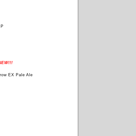
SP
NEW!!!
ow EX Pale Ale