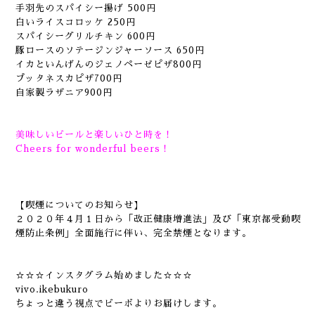
手羽先のスパイシー揚げ 500円
白いライスコロッケ 250円
スパイシーグリルチキン 600円
豚ロースのソテージンジャーソース 650円
イカといんげんのジェノペーゼピザ800円
プッタネスカピザ700円
自家製ラザニア900円
美味しいビールと楽しいひと時を！
Cheers for wonderful beers！
【喫煙についてのお知らせ】
２０２０年４月１日から「改正健康増進法」及び「東京都受動喫
煙防止条例」全面施行に伴い、完全禁煙となります。
☆☆☆インスタグラム始めました☆☆☆
vivo.ikebukuro
ちょっと違う視点でビーボよりお届けします。