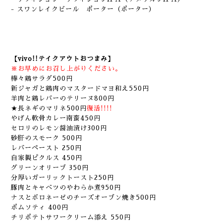
- スワンレイクビール ポーター（ポーター）
【vivo!!テイクアウトおつまみ】
※お早めにお召し上がりください。
棒々鶏サラダ500円
新ジャガと鶏肉のマスタードマヨ和え550円
羊肉と鶏レバーのテリーヌ800円
★長ネギのマリネ500円
復活!!!!
やげん軟骨カレー南蛮450円
セロリのレモン醤油漬け300円
砂肝のスモーク 500円
レバーペースト 250円
自家製ピクルス 450円
グリーンオリーブ 350円
分厚いガーリックトースト250円
豚肉とキャベツのやわらか煮950円
ナスとボロネーゼのチーズオーブン焼き500円
ポムソティ 400円
チリポテトサワークリーム添え 550円