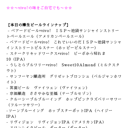
☆☆〜vivo!の味をご自宅でも〜☆☆
【本日の樽生ビールラインナップ】
- ベアードビール×vivo! ＩＳＰ〜池袋サンシャインストリー
トペールエール（アメリカンペールエール）
- ベアードビール×vivo! これでいいのだＩＳＰ〜池袋サンシャ
インストリートピルスナー（ホッピーピルスナー）
- スナークリキッドワークス×vivo! ビーボから帰れま
10（IPA）
- うしとらブルワリー×vivo! Sweet10Almond（ミルクスタ
ウト）
- サンフーヤン醸造所 グリゼットブロンシュ（ベルジャンホワ
イト）
- 箕面ビール ヴァイツェン（ヴァイツェン）
- 京都醸造 ささやかな至福（テーブルセゾン）
- クルーシーブルブルーイング ホップピンクラズベリーサワー
（フルーツサワー）
-ソーンブルーイング ホップスターポットIPA（ヘイジー
IPA）
- リヴィジョン リヴィジョンIPA（アメリカンIPA）
- スワンレイクビール ポーター（ポーター）