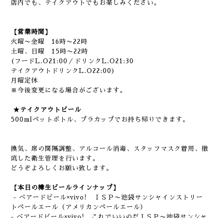
店内でも、テイクアウトでもお楽しみください。
【営業時間】
火曜〜金曜 16時〜22時
土曜、日曜 15時〜22時
(フードL.O21:00／ドリンクL.O21:30
テイクアウトドリンクL.O22:00)
月曜定休
※今後変更になる場合がございます。
★テイクアウトビール
500mlペットボトル、プラカップでお持ち帰りできます。
換気、席の間隔調整、アルコール消毒、スタッフマスク着用、徹
底した衛生管理を行います。
どうぞよろしくお願い致します。
【本日の樽生ビールラインナップ】
- ベアードビール×vivo! ＩＳＰ〜池袋サンシャインストリー
トペールエール（アメリカンペールエール）
- ベアードビール×vivo! これでいいのだＩＳＰ〜池袋サンシャ