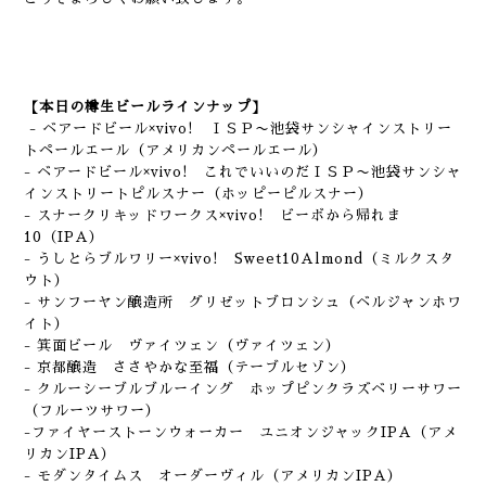
【本日の樽生ビールラインナップ】
- ベアードビール×vivo! ＩＳＰ〜池袋サンシャインストリー
トペールエール（アメリカンペールエール）
- ベアードビール×vivo! これでいいのだＩＳＰ〜池袋サンシャ
インストリートピルスナー（ホッピーピルスナー）
- スナークリキッドワークス×vivo! ビーボから帰れま
10（IPA）
- うしとらブルワリー×vivo! Sweet10Almond（ミルクスタ
ウト）
- サンフーヤン醸造所 グリゼットブロンシュ（ベルジャンホワ
イト）
- 箕面ビール ヴァイツェン（ヴァイツェン）
- 京都醸造 ささやかな至福（テーブルセゾン）
- クルーシーブルブルーイング ホップピンクラズベリーサワー
（フルーツサワー）
-ファイヤーストーンウォーカー ユニオンジャックIPA（アメ
リカンIPA）
- モダンタイムス オーダーヴィル（アメリカンIPA）