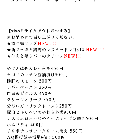
【vivo!!テイクアウトおつまみ】
※お早めにお召し上がりください。
★棒々鶏サラダ
NEW!!!!
★新ジャガと鶏肉のマスタードマヨ和え
NEW!!!!
★羊肉と鶏レバーのテリーヌ
NEW!!!!
やげん軟骨カレー南蛮450円
セロリのレモン醤油漬け300円
砂肝のスモーク 500円
レバーペースト 250円
自家製ピクルス 450円
グリーンオリーブ 350円
分厚いガーリックトースト250円
豚肉とキャベツのやわらか煮950円
ナスとボロネーゼのチーズオーブン焼き500円
ポムソティ 400円
チリポテトサワークリーム添え 550円
AQ揚げ餃子増量6個！500円