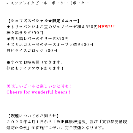
- スワンレイクビール ポーター（ポーター
【シェフズスペシャル★限定メニュー】
★トリッパとひよこ豆のジェノベーゼ和え550円
NEW!!!!
棒々鶏サラダ750円
羊肉と鶏レバーのテリーヌ850円
ナスとボロネーゼのチーズオーブン焼き600円
白いライスコロッケ 300円
※すべてお持ち帰りできます。
他にもテイクアウトあります！
美味しいビールと楽しいひと時を！
Cheers for wonderful beers！
【喫煙についてのお知らせ】
２０２０年４月１日から「改正健康増進法」及び「東京都受動喫
煙防止条例」全面施行に伴い、完全禁煙となります。