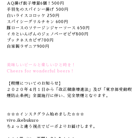
AQ揚げ餃子増量6個！500円
手羽先のスパイシー揚げ 500円
白いライスコロッケ 250円
スパイシーグリルチキン 600円
豚ロースのソテージンジャーソース 650円
イカといんげんのジェノペーゼピザ800円
プッタネスカピザ700円
自家製ラザニア900円
美味しいビールと楽しいひと時を！
Cheers for wonderful beers！
【喫煙についてのお知らせ】
２０２０年４月１日から「改正健康増進法」及び「東京都受動喫
煙防止条例」全面施行に伴い、完全禁煙となります。
☆☆☆インスタグラム始めました☆☆☆
vivo.ikebukuro
ちょっと違う視点でビーボよりお届けします。