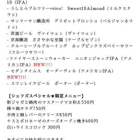
10（IPA）
- うしとらブルワリー×vivo! Sweet10Almond（ミルクスタ
ウト）
- サンフーヤン醸造所 グリゼットブロンシュ（ベルジャンホワ
イト）
- 箕面ビール ヴァイツェン（ヴァイツェン）
- 京都醸造 ささやかな至福（テーブルセゾン）
- クルーシーブルブルーイング ホップピンクラズベリーサワー
（フルーツサワー）
-ファイヤーストーンウォーカー ユニオンジャックIPA（アメ
リカンIPA）
NEW!!!!
- モダンタイムス オーダーヴィル（アメリカンIPA）
NEW!!!!
- スワンレイクビール ポーター（ポーター）
【シェフズスペシャル★限定メニュー】
新ジャガと鶏肉のマスタードマヨ和え550円
棒々鶏サラダ750円
羊肉と鶏レバーのテリーヌ850円
ナスとボロネーゼのチーズオーブン焼き600円
白いライスコロッケ 300円
※すべてお持ち帰りできます。