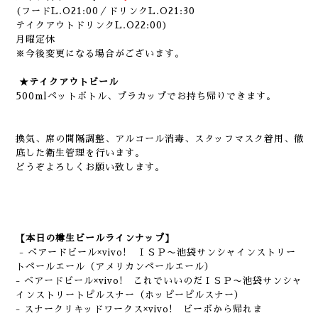
(フードL.O21:00／ドリンクL.O21:30
テイクアウトドリンクL.O22:00)
月曜定休
※今後変更になる場合がございます。
★テイクアウトビール
500mlペットボトル、プラカップでお持ち帰りできます。
換気、席の間隔調整、アルコール消毒、スタッフマスク着用、徹
底した衛生管理を行います。
どうぞよろしくお願い致します。
【本日の樽生ビールラインナップ】
- ベアードビール×vivo! ＩＳＰ〜池袋サンシャインストリー
トペールエール（アメリカンペールエール）
- ベアードビール×vivo! これでいいのだＩＳＰ〜池袋サンシャ
インストリートピルスナー（ホッピーピルスナー）
- スナークリキッドワークス×vivo! ビーボから帰れま