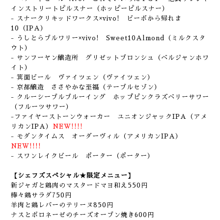
インストリートピルスナー（ホッピーピルスナー）
- スナークリキッドワークス×vivo! ビーボから帰れま
10（IPA）
- うしとらブルワリー×vivo! Sweet10Almond（ミルクスタ
ウト）
- サンフーヤン醸造所 グリゼットブロンシュ（ベルジャンホワ
イト）
- 箕面ビール ヴァイツェン（ヴァイツェン）
- 京都醸造 ささやかな至福（テーブルセゾン）
- クルーシーブルブルーイング ホップピンクラズベリーサワー
（フルーツサワー）
-ファイヤーストーンウォーカー ユニオンジャックIPA（アメ
リカンIPA）
NEW!!!!
- モダンタイムス オーダーヴィル（アメリカンIPA）
NEW!!!!
- スワンレイクビール ポーター（ポーター）
【シェフズスペシャル★限定メニュー】
新ジャガと鶏肉のマスタードマヨ和え550円
棒々鶏サラダ750円
羊肉と鶏レバーのテリーヌ850円
ナスとボロネーゼのチーズオーブン焼き600円