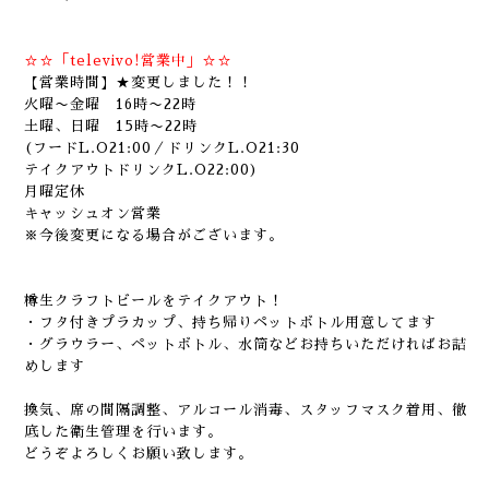
☆☆「televivo!営業中」☆☆
【営業時間】★変更しました！！
火曜〜金曜 16時〜22時
土曜、日曜 15時〜22時
(フードL.O21:00／ドリンクL.O21:30
テイクアウトドリンクL.O22:00)
月曜定休
キャッシュオン営業
※今後変更になる場合がございます。
樽生クラフトビールをテイクアウト！
・フタ付きプラカップ、持ち帰りペットボトル用意してます
・グラウラー、ペットボトル、水筒などお持ちいただければお詰
めします
換気、席の間隔調整、アルコール消毒、スタッフマスク着用、徹
底した衛生管理を行います。
どうぞよろしくお願い致します。