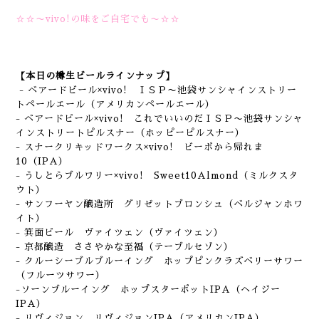
☆☆〜vivo!の味をご自宅でも〜☆☆
【本日の樽生ビールラインナップ】
- ベアードビール×vivo! ＩＳＰ〜池袋サンシャインストリー
トペールエール（アメリカンペールエール）
- ベアードビール×vivo! これでいいのだＩＳＰ〜池袋サンシャ
インストリートピルスナー（ホッピーピルスナー）
- スナークリキッドワークス×vivo! ビーボから帰れま
10（IPA）
- うしとらブルワリー×vivo! Sweet10Almond（ミルクスタ
ウト）
- サンフーヤン醸造所 グリゼットブロンシュ（ベルジャンホワ
イト）
- 箕面ビール ヴァイツェン（ヴァイツェン）
- 京都醸造 ささやかな至福（テーブルセゾン）
- クルーシーブルブルーイング ホップピンクラズベリーサワー
（フルーツサワー）
-ソーンブルーイング ホップスターポットIPA（ヘイジー
IPA）
- リヴィジョン リヴィジョンIPA（アメリカンIPA）