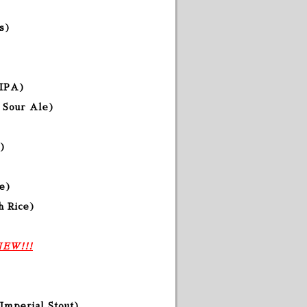
es)
 IPA
)
t Sour Ale
)
)
e
)
h Rice
)
EW!!!
Imperial Stout)