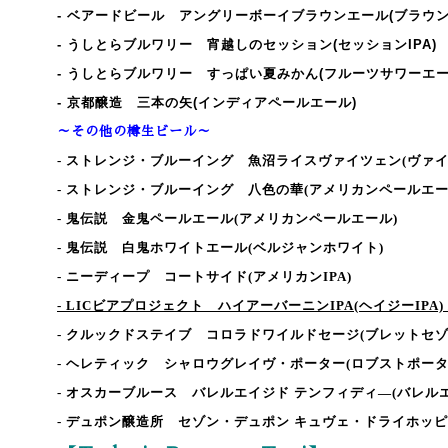
- ベアードビール アングリーボーイブラウンエール(ブラウン
- うしとらブルワリー 宵越しのセッション(セッションIPA)
- うしとらブルワリー すっぱい夏みかん(フルーツサワーエー
- 京都醸造 三本の矢(インディアペールエール)
～その他の樽生ビール～
- ストレンジ・ブルーイング 魚沼ライスヴァイツェン
(ヴァ
- ストレンジ・ブルーイング 八色の華
(アメリカンペールエー
- 鬼伝説 金鬼ペールエール
(アメリカンペールエール)
- 鬼伝説 白鬼ホワイトエール
(ベルジャンホワイト)
- ニーディープ コートサイド
(アメリカンIPA)
- LICビアプロジェクト ハイアーバーニンIPA
(ヘイジーIPA)
- クルックドステイブ コロラドワイルドセージ
(ブレットセゾ
- ヘレティック シャロウグレイヴ・ポーター
(ロブストポータ
- オスカーブルース バレルエイジド テンフィディ―
(バレル
- デュポン醸造所 セゾン・デュポン キュヴェ・ドライホッ