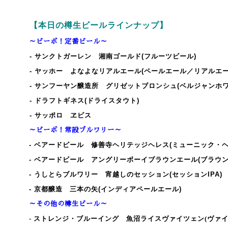
【本日の樽生ビールラインナップ】
～ビーボ！定番ビール～
- サンクトガーレン 湘南ゴールド(フルーツビール)
- ヤッホー よなよなリアルエール(ペールエール／リアルエー
- サンフーヤン醸造所 グリゼットブロンシュ(ベルジャンホワ
- ドラフトギネス(ドライスタウト)
- サッポロ ヱビス
～ビーボ！常設ブルワリー～
- ベアードビール 修善寺ヘリテッジヘレス(ミューニック・ヘ
- ベアードビール アングリーボーイブラウンエール(ブラウン
- うしとらブルワリー 宵越しのセッション(セッションIPA)
- 京都醸造 三本の矢(インディアペールエール)
～その他の樽生ビール～
- ストレンジ・ブルーイング 魚沼ライスヴァイツェン
(ヴァ