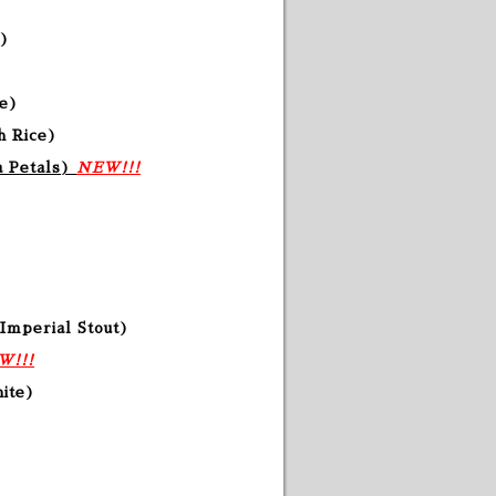
)
e
)
h Rice
)
a Petals
)
NEW!!!
Imperial Stout)
W!!!
hite)