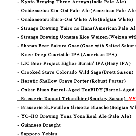
- Kyoto Brewing Three Arrows
(India Pale Ale
)
- Onidensetsu Kin-Oni Pale Ale
(American Pale Ale
- Onidensetsu Shiro-Oni White Ale
(Belgian White
)
- Strange Brewing Yairo no Hana
(American Pale Al
- Strange Brewing Uonuma Rice Weizen
(Weizen wit
- Shonan Beer Sakura Gose
(Gose with Salted Sakur
- Knee Deep Courtside IPA(American IPA)
- LIC Beer Project Higher Burnin' IPA(Hazy IPA)
- Crooked Stave Colorado Wild Sage(Brett Saison)
- Heretic Shallow Grave Porter(Robust Porter)
- Oskar Blues Barrel-Aged TenFIDY(Barrel-Aged 
- Brasserie Dupont Triomfbier(Smokey Saison)
NE
- Brasserie St.Feuillen Grisette Blanche(Belgian W
- YO-HO Brewing Yona Yona Real Ale(Pale Ale)
- Guinness Draught
- Sapporo Yebisu