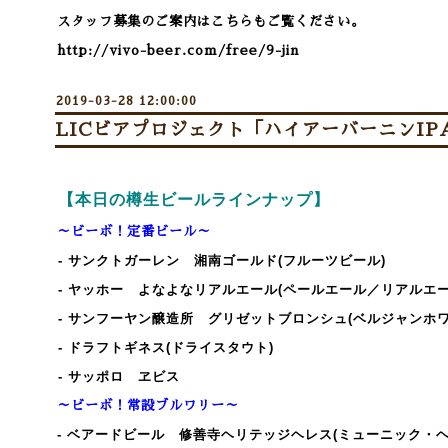
スタッフ募集のご案内はこちらもご覧ください。
http://vivo-beer.com/free/9-jin
2019-03-28 12:00:00
LICビアプロジェクト「ハイアーバーニンIPA
【本日の樽生ビールラインナップ】
～ビーボ！定番ビール～
- サンクトガーレン 湘南ゴールド(フルーツビール)
- ヤッホー よなよなリアルエール(ペールエール／リアルエー
- サンフーヤン醸造所 グリゼットブロンシュ(ベルジャンホワ
- ドラフトギネス(ドライスタウト)
- サッポロ ヱビス
～ビーボ！常設ブルワリー～
- ベアードビール 修善寺ヘリテッジヘレス(ミューニック・ヘ