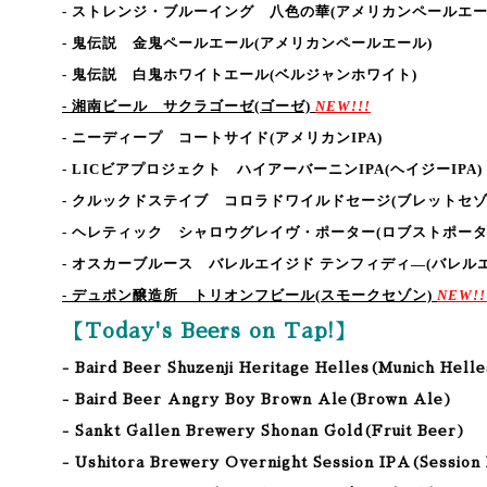
- ストレンジ・ブルーイング 八色の華
(アメリカンペールエー
- 鬼伝説 金鬼ペールエール
(アメリカンペールエール)
- 鬼伝説 白鬼ホワイトエール
(ベルジャンホワイト)
- 湘南ビール サクラゴーゼ
(ゴーゼ)
NEW!!!
- ニーディープ コートサイド
(アメリカンIPA)
- LICビアプロジェクト ハイアーバーニンIPA
(ヘイジーIPA)
- クルックドステイブ コロラドワイルドセージ
(ブレットセゾ
- ヘレティック シャロウグレイヴ・ポーター
(ロブストポータ
- オスカーブルース バレルエイジド テンフィディ―
(バレル
- デュポン醸造所 トリオンフビール
(スモークセゾン)
NEW!!
【Today's Beers on Tap!】
- Baird Beer Shuzenji Heritage Helles(Munich Hell
- Baird Beer Angry Boy Brown Ale(Brown Ale)
- Sankt Gallen Brewery Shonan Gold(Fruit Beer)
- Ushitora Brewery Overnight Session IPA
(Session