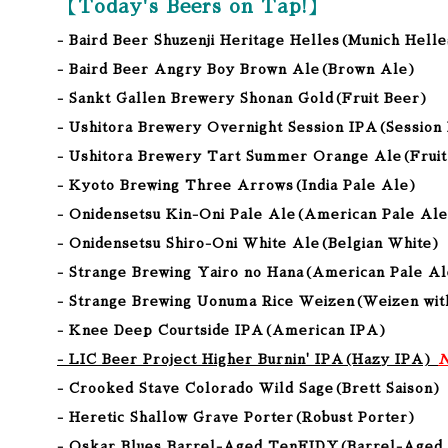
【Today's Beers on Tap!】
- Baird Beer Shuzenji Heritage Helles(Munich Hell
- Baird Beer Angry Boy Brown Ale(Brown Ale)
- Sankt Gallen Brewery Shonan Gold(Fruit Beer)
- Ushitora Brewery Overnight Session IPA
(Session
- Ushitora Brewery Tart Summer Orange Ale
(Frui
- Kyoto Brewing Three Arrows
(India Pale Ale
)
- Onidensetsu Kin-Oni Pale Ale
(American Pale Ale
- Onidensetsu Shiro-Oni White Ale
(Belgian White
)
- Strange Brewing Yairo no Hana
(American Pale Al
- Strange Brewing Uonuma Rice Weizen
(Weizen wit
- Knee Deep Courtside IPA(American IPA)
- LIC Beer Project Higher Burnin' IPA(Hazy IPA)
N
- Crooked Stave Colorado Wild Sage(Brett Saison)
- Heretic Shallow Grave Porter(Robust Porter)
- Oskar Blues Barrel-Aged TenFIDY(Barrel-Aged 