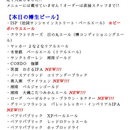
メニューには載せていません！オーダーは直接スタッフまで!!
【本日の樽生ビール】
・ISP（池袋サンシャインストリート・ペールエール）
☆ビー
ボハウスエール
・クラフトリカーズ 日の丸エール（樽コンディショニングエー
ル）
・ヤッホー よなよなリアルエール
・木曽路 ペールエール（リアルエール）
・サンクトガーレン 湘南ゴールド
・COEDO 伽羅
・箕面 おさるIPA
NEW!!!
・ノースアイランド コリアンダーブラック
・奥入瀬 ヴァイツェン
NEW!!!
・湘南 ベルジャンゴールド
・湘南 大磯こたつみかんエール
NEW!!!
・ローグ ヘーゼルナッツ・ブラウン・ネクター
NEW!!!
・グリーンフラッシュ パレットレッカー・インペリアルIPA
NEW!!!
・ベアリパブリック XPペールエール
・ベアリパブリック レッドロケットエール
・ベアリパブリック ホップロッドライ