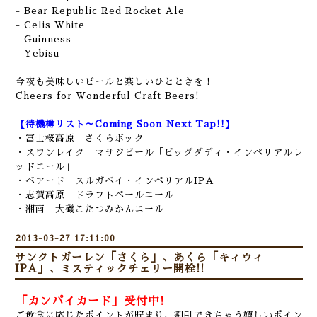
- Bear Republic Red Rocket Ale
- Celis White
- Guinness
- Yebisu
今夜も美味しいビールと楽しいひとときを！
Cheers for Wonderful Craft Beers!
【待機樽リスト～Coming Soon Next Tap!!】
・富士桜高原 さくらボック
・スワンレイク マサジビール「ビッグダディ・インペリアルレ
ッドエール」
・ベアード スルガベイ・インペリアルIPA
・志賀高原 ドラフトペールエール
・湘南 大磯こたつみかんエール
2013-03-27 17:11:00
サンクトガーレン「さくら」、あくら「キィウィ
IPA」、ミスティックチェリー開栓!!
「カンパイカード」受付中!
ご飲食に応じたポイントが貯まり、割引できちゃう嬉しいポイン