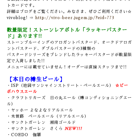
トカードです。
詳細はブログをご覧ください。みなさま、ぜひご利用ください☆
vivoblog! ⇒
http://vivo-beer.jugem.jp/?eid=773
数量限定！ストーンレアボトル「ラッキーバスター
ド」あります!!
ストーンブルーイングのアロガントバスタード、オークドアロガ
ントバスタード、ダブルバスタードの3種類の
バスタードシリーズをブレンドしたラッキーバスタードが数量限
定で入荷しました!!
メニューには載せていません！オーダーは直接スタッフまで!!
【本日の樽生ビール】
・ISP（池袋サンシャインストリート・ペールエール）
☆ビー
ボハウスエール
・クラフトリカーズ 日の丸エール（樽コンディショニングエー
ル）
・ヤッホー よなよなリアルエール
・木曽路 ペールエール（リアルエール）
・サンクトガーレン 湘南ゴールド
・サンクトガーレン さくら
NEW!!!
・COEDO 伽羅