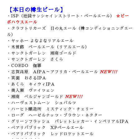
【本日の樽生ビール】
・ISP（池袋サンシャインストリート・ペールエール）
☆ビー
ボハウスエール
・クラフトリカーズ 日の丸エール（樽コンディショニングエー
ル）
・ヤッホー よなよなリアルエール
・木曽路 ペールエール（リアルエール）
・サンクトガーレン 湘南ゴールド
・サンクトガーレン さくら
・COEDO 伽羅
・志賀高原 AfPA～アフリカ・ペールエール
NEW!!!
・箕面 おさるIPA
・あくら キィウィIPA
・奥入瀬 ヴァイツェン
・湘南 ベルジャンゴールド
NEW!!!
・ハーヴェストムーン シュバルツ
・ハーヒト醸造所 ミスティック・チェリー
・ローグ ヘーゼルナッツ・ブラウン・ネクター
・グリーンフラッシュ パレットレッカー・インペリアルIPA
・ベアリパブリック XPペールエール
・ベアリパブリック レッドロケットエール