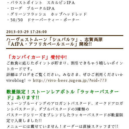
・バラストポイント スカルピンIPA
・ローグ ブルータルIPA
・グリーンフラッシュ ホップヘッドレッド
・50/50 ドナーパーティー・ポーター
2013-03-29 17:26:00
ハーヴェストムーン「シュバルツ」、志賀高原
「AfPA・アフリカペールエール」開栓!!
「カンパイカード」受付中!
ご飲食に応じたポイントが貯まり、割引できちゃう嬉しいポイン
トカードです。
詳細はブログをご覧ください。みなさま、ぜひご利用ください☆
vivoblog! ⇒
http://vivo-beer.jugem.jp/?eid=773
数量限定！ストーンレアボトル「ラッキーバスター
ド」あります!!
ストーンブルーイングのアロガントバスタード、オークドアロガ
ントバスタード、ダブルバスタードの3種類の
バスタードシリーズをブレンドしたラッキーバスタードが数量限
定で入荷しました!!
メニューには載せていません！オーダーは直接スタッフまで!!