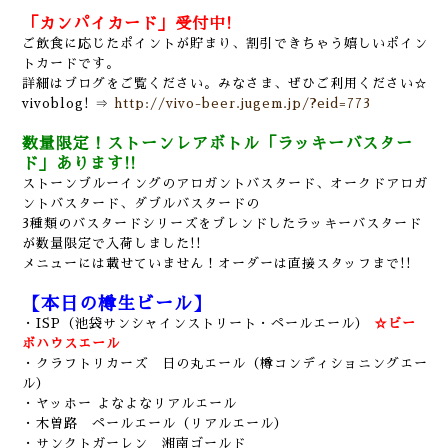
「カンパイカード」受付中!
ご飲食に応じたポイントが貯まり、割引できちゃう嬉しいポイン
トカードです。
詳細はブログをご覧ください。みなさま、ぜひご利用ください☆
vivoblog! ⇒
http://vivo-beer.jugem.jp/?eid=773
数量限定！ストーンレアボトル「ラッキーバスター
ド」あります!!
ストーンブルーイングのアロガントバスタード、オークドアロガ
ントバスタード、ダブルバスタードの
3種類の
バスタードシリーズをブレンドしたラッキーバスタード
が数量限定で入荷しました!!
メニューには載せていません！オーダーは直接スタッフまで!!
【本日の樽生ビール】
・ISP（池袋サンシャインストリート・ペールエール）
☆ビー
ボハウスエール
・クラフトリカーズ 日の丸エール（樽コンディショニングエー
ル）
・ヤッホー よなよなリアルエール
・木曽路 ペールエール（リアルエール）
・サンクトガーレン 湘南ゴールド