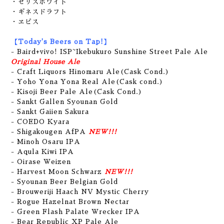
・セリスホワイト
・ギネスドラフト
・ヱビス
【Today's Beers on Tap!】
- Baird+vivo! ISP~Ikebukuro Sunshine Street Pale Ale
Original House Ale
- Craft Liquors Hinomaru Ale(Cask Cond.)
- Yoho Yona Yona Real Ale(Cask cond.)
- Kisoji Beer Pale Ale(Cask Cond.)
- Sankt Gallen Syounan Gold
- Sankt Gaiien Sakura
- COEDO Kyara
- Shigakougen AfPA
NEW!!!
- Minoh Osaru IPA
- Aqula Kiwi IPA
- Oirase Weizen
- Harvest Moon Schwarz
NEW!!!
- Syounan Beer Belgian Gold
- Brouweriji Haach NV Mystic Cherry
- Rogue Hazelnat Brown Nectar
- Green Flash Palate Wrecker IPA
- Bear Republic XP Pale Ale