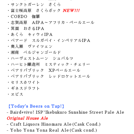
・サンクトガーレン さくら
・富士桜高原 さくらボック
NEW!!!
・COEDO 伽羅
・志賀高原 AfPA～アフリカ・ペールエール
・箕面 おさるIPA
・あくら キィウィIPA
・ベアード スルガベイ・インペリアルIPA
・奥入瀬 ヴァイツェン
・湘南 ベルジャンゴールド
・ハーヴェストムーン シュバルツ
・ハーヒト醸造所 ミスティック・チェリー
・ベアリパブリック XPペールエール
・ベアリパブリック レッドロケットエール
・セリスホワイト
・ギネスドラフト
・ヱビス
【Today's Beers on Tap!】
- Baird+vivo! ISP~Ikebukuro Sunshine Street Pale Ale
Original House Ale
- Craft Liquors Hinomaru Ale(Cask Cond.)
- Yoho Yona Yona Real Ale(Cask cond.)