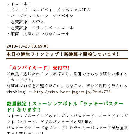
ッドエール」
・ベアード スルガベイ・インペリアルIPA
・ハーヴェストムーン シュバルツ
・志賀高原 AfPA
・志賀高原 ドラフトペールエール
・湘南 大磯こたつみかんエール
2013-03-23 03:49:00
本日の樽生ラインナップ！新樽続々開栓しています!!
「カンパイカード」受付中!
ご飲食に応じたポイントが貯まり、割引できちゃう嬉しいポイン
トカードです。
詳細はブログをご覧ください。みなさま、ぜひご利用ください☆
vivoblog! ⇒
http://vivo-beer.jugem.jp/?eid=773
数量限定！ストーンレアボトル「ラッキーバスター
ド」あります!!
ストーンブルーイングのアロガントバスタード、オークドアロガ
ントバスタード、ダブルバスタードの3種類の
バスタードシリーズをブレンドしたラッキーバスタードが数量限
定で入荷しました!!