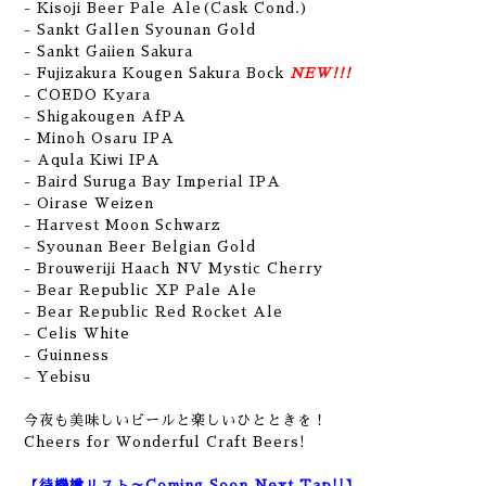
- Kisoji Beer Pale Ale(Cask Cond.)
- Sankt Gallen Syounan Gold
- Sankt Gaiien Sakura
- Fujizakura Kougen Sakura Bock
NEW!!!
- COEDO Kyara
- Shigakougen AfPA
- Minoh Osaru IPA
- Aqula Kiwi IPA
- Baird Suruga Bay Imperial IPA
- Oirase Weizen
- Harvest Moon Schwarz
- Syounan Beer Belgian Gold
- Brouweriji Haach NV Mystic Cherry
- Bear Republic XP Pale Ale
- Bear Republic Red Rocket Ale
- Celis White
- Guinness
- Yebisu
今夜も美味しいビールと楽しいひとときを！
Cheers for Wonderful Craft Beers!
【待機樽リスト～Coming Soon Next Tap!!】