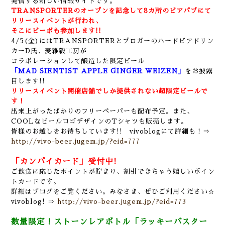
発信する新しい情報サイトです。
TRANSPORTERのオープンを記念して8カ所のビアパブにて
リリースイベントが行われ、
そこにビーボも参加します!!
4/5(金)にはTRANSPORTERとブロガーのハードビアドリン
カーD氏、麦雑穀工房が
コラボレーションして
醸造した限定ビール
「MAD SIENTIST APPLE GINGER WEIZEN」
をお披露
目します!!
リリースイベント開催店舗でしか提供されない超限定ビールで
す！
出来上がったばかりのフリーペーパーも配布予定。また、
COOLなビールロゴデザインのTシャツも販売します。
皆様のお越しをお待ちしています!! vivoblogにて詳細も！⇒
http://vivo-beer.jugem.jp/?eid=777
「カンパイカード」受付中!
ご飲食に応じたポイントが貯まり、割引できちゃう嬉しいポイン
トカードです。
詳細はブログをご覧ください。みなさま、ぜひご利用ください☆
vivoblog! ⇒
http://vivo-beer.jugem.jp/?eid=773
数量限定！ストーンレアボトル「ラッキーバスター