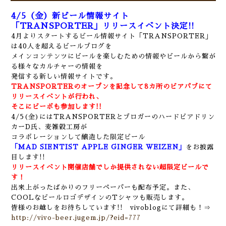
4/5（金）新ビール情報サイト
「TRANSPORTER」リリースイベント決定!!
4月よりスタートするビール情報サイト「TRANSPORTER」
は40人を超えるビールブログを
メインコンテンツに
ビールを楽しむための情報やビールから繋が
る様々なカルチャーの情報を
発信する新しい情報サイトです。
TRANSPORTERのオープンを記念して8カ所のビアパブにて
リリースイベントが行われ、
そこにビーボも参加します!!
4/5(金)にはTRANSPORTERとブロガーのハードビアドリン
カーD氏、麦雑穀工房が
コラボレーションして
醸造した限定ビール
「MAD SIENTIST APPLE GINGER WEIZEN」
をお披露
目します!!
リリースイベント開催店舗でしか提供されない超限定ビールで
す！
出来上がったばかりのフリーペーパーも配布予定。また、
COOLなビールロゴデザインのTシャツも販売します。
皆様のお越しをお待ちしています!! vivoblogにて詳細も！⇒
http://vivo-beer.jugem.jp/?eid=777