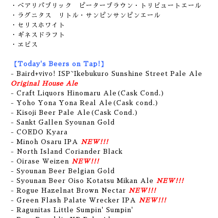
・ベアリパブリック ピーターブラウン・トリビュートエール
・ラグニタス リトル・サンピンサンピンエール
・セリスホワイト
・ギネスドラフト
・ヱビス
【Today's Beers on Tap!】
- Baird+vivo! ISP~Ikebukuro Sunshine Street Pale Ale
Original House Ale
- Craft Liquors Hinomaru Ale(Cask Cond.)
- Yoho Yona Yona Real Ale(Cask cond.)
- Kisoji Beer Pale Ale(Cask Cond.)
- Sankt Gallen Syounan Gold
- COEDO Kyara
- Minoh Osaru IPA
NEW!!!
- North Island Coriander Black
- Oirase Weizen
NEW!!!
- Syounan Beer Belgian Gold
- Syounan Beer Oiso Kotatsu Mikan Ale
NEW!!!
- Rogue Hazelnat Brown Nectar
NEW!!!
- Green Flash Palate Wrecker IPA
NEW!!!
- Ragunitas Little Sumpin' Sumpin'