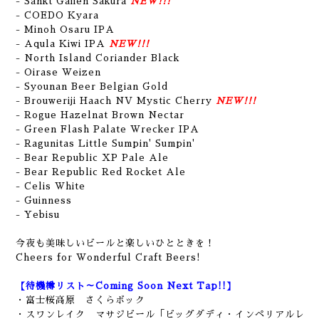
- Sankt Gaiien Sakura
NEW!!!
- COEDO Kyara
- Minoh Osaru IPA
- Aqula Kiwi IPA
NEW!!!
- North Island Coriander Black
- Oirase Weizen
- Syounan Beer Belgian Gold
- Brouweriji Haach NV Mystic Cherry
NEW!!!
- Rogue Hazelnat Brown Nectar
- Green Flash Palate Wrecker IPA
- Ragunitas Little Sumpin' Sumpin'
- Bear Republic XP Pale Ale
- Bear Republic Red Rocket Ale
- Celis White
- Guinness
- Yebisu
今夜も美味しいビールと楽しいひとときを！
Cheers for Wonderful Craft Beers!
【待機樽リスト～Coming Soon Next Tap!!】
・富士桜高原 さくらボック
・スワンレイク マサジビール「ビッグダディ・インペリアルレ