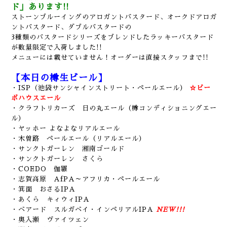
ド」あります!!
ストーンブルーイングのアロガントバスタード、オークドアロガ
ントバスタード、ダブルバスタードの
3種類の
バスタードシリーズをブレンドしたラッキーバスタード
が数量限定で入荷しました!!
メニューには載せていません！オーダーは直接スタッフまで!!
【本日の樽生ビール】
・ISP（池袋サンシャインストリート・ペールエール）
☆ビー
ボハウスエール
・クラフトリカーズ 日の丸エール（樽コンディショニングエー
ル）
・ヤッホー よなよなリアルエール
・木曽路 ペールエール（リアルエール）
・サンクトガーレン 湘南ゴールド
・サンクトガーレン さくら
・COEDO 伽羅
・志賀高原 AfPA～アフリカ・ペールエール
・箕面 おさるIPA
・あくら キィウィIPA
・ベアード スルガベイ・インペリアルIPA
NEW!!!
・奥入瀬 ヴァイツェン