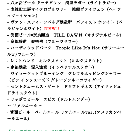
- 八ヶ岳ビール タッチダウン 清里ラガー（ライトラガー
）
- 麦雑穀工房マイクロブルワリー 雑穀ヴァイツェン（ヘーフ
ェヴァイツェン）
- ヴァン・スティーンベルグ醸造所 バティスト ホワイト（
ベ
ルジャンホワイト）
NEW!!
- 箕面ビール×奈良醸造 TILL DAWN（オリジナルビール）
- 京都醸造 爽快感
（フルーツサワー
）
- ハーディウッドパーク Tropic Like It's Hot（サワーエー
ルｗ/フルーツ）
‐ レフトハンド ミルクスタウト（ミルクスタウト）
- 京都醸造 深入注意（インペリアルスタウト）
- ワイマーケットブルーイング グレフルホッピングシャワー
（ビア インフューズド グレープフルーツサイダー）
- セントジェームス・ゲート ドラフトギネス（アイリッシュ
ドライスタウト）
- サッポロビール エビス（ドルトムンダー）
～ リアルエール ～
‐ 箕面ビール ペールエール リアルエールver.(アメリカンペ
ールエール）