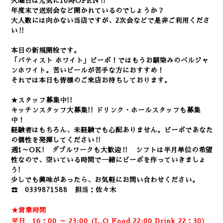
火曜日は元気に16時OPEN‼
年度末で
送別会など開かれているのでしょうか？
大人数には向かない当店ですが、2次会などで是非ご利用くださ
い‼
本日の新規開栓です。
「バティスト ホワイト」ビーボ！ではもうお馴染みのベルジャ
ンホワイト。苦いビールが苦手な方におすすめ！
それでは本日も皆様のご来店お待ちしております。
★スタッフ募集中!!
キッチンスタッフ大募集!! ドリンク・ホールスタッフも募集
中！
経験者はもちろん、未経験でも心配ありません。
ビーボであなた
の個性を発揮してください‼
週1～OK! ダブルワークも大歓迎‼ シフトは半月単位の希望
性なので、空いている時間で一緒にビーボを作っていきましょ
う!
少しでも興味があったら、お気軽にお問い合わせください。
☎ 0339871588 担当：佐々木
★営業時間
平日 16：00 ～ 23:00 (L.O Food 22:00 Drink 22：3
0）