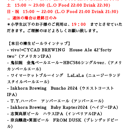
土 15:00 ～ 23:00 (
L.O Food 22:00 Drink 22:3
0)
日・祝 15:00 ～ 22:00 (
L.O Food 21:00 Drink 21:3
0)
→ 連休の場合は最終日のみ
＊小学生以下のお子様のご利用は、
19：00
までとさせていた
だきます。ご理解のほどよろしくお願い致します。
【本日の樽生ビールラインナップ】
- vivo!×CYCAD BREWING House Ale
42~forty
two~（アメリカンIPA）
- 鬼伝説 金鬼ペールエール～HBC586シングルver.（アメリ
カンペールエール）
- ワイマーケットブルーイング LaLaLa
（ニュージーランド
スタイルペールエール）
- Inkhorn Brewing Buncho 2024
（ウエストコースト
IPA）
- T.Y.ハーバー アンバーエール（アンバーエール）
- Inkhorn Brewing Baby Rapter2024
（ヘイジーIPA）
- 志賀高原ビール ハウスIPA（インペリアルIPA）
- 奈良醸造×箕面ビール FROM DUSK（ブレンデッドビー
ル）