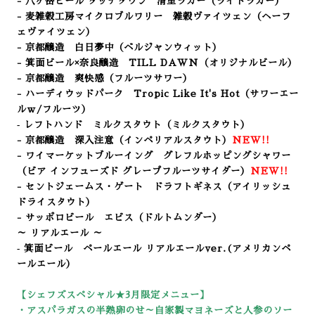
- 八ヶ岳ビール タッチダウン 清里ラガー（ライトラガー
）
- 麦雑穀工房マイクロブルワリー 雑穀ヴァイツェン（ヘーフ
ェヴァイツェン）
- 京都醸造 白日夢中（
ベルジャンウィット）
- 箕面ビール×奈良醸造 TILL DAWN（オリジナルビール）
- 京都醸造 爽快感
（フルーツサワー
）
- ハーディウッドパーク Tropic Like It's Hot（サワーエー
ルｗ/フルーツ）
‐ レフトハンド ミルクスタウト（ミルクスタウト）
- 京都醸造 深入注意（インペリアルスタウト）
NEW!!
- ワイマーケットブルーイング グレフルホッピングシャワー
（ビア インフューズド グレープフルーツサイダー）
NEW!!
- セントジェームス・ゲート ドラフトギネス（アイリッシュ
ドライスタウト）
- サッポロビール エビス（ドルトムンダー）
～ リアルエール ～
‐ 箕面ビール ペールエール リアルエールver.(アメリカンペ
ールエール）
【シェフズスペシャル★3
月限定メニュー】
・アスパラガスの半熟卵のせ～自家製マヨネーズと人参のソー