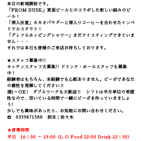
本日の新規開栓です。
「FROM DUSK」箕面ビールとのコラボした新しい試みのビ
ール！
「深入注意」カカオパウダーと深入りコーヒーを合わせたインペ
リアルスタウト！
「グレフルホッピングシャワー」まだテイスティングできていま
せん・・・
それでは本日も皆様のご来店お待ちしております。
★スタッフ募集中!!
キッチンスタッフ大募集!! ドリンク・ホールスタッフも募集
中！
経験者はもちろん、未経験でも心配ありません。
ビーボであなた
の個性を発揮してください‼
週1～OK! ダブルワークも大歓迎‼ シフトは半月単位の希望
性なので、空いている時間で一緒にビーボを作っていきましょ
う!
少しでも興味があったら、お気軽にお問い合わせください。
☎ 0339871588 担当：佐々木
★営業時間
平日 16：00 ～ 23:00 (L.O Food 22:00 Drink 22：3
0）