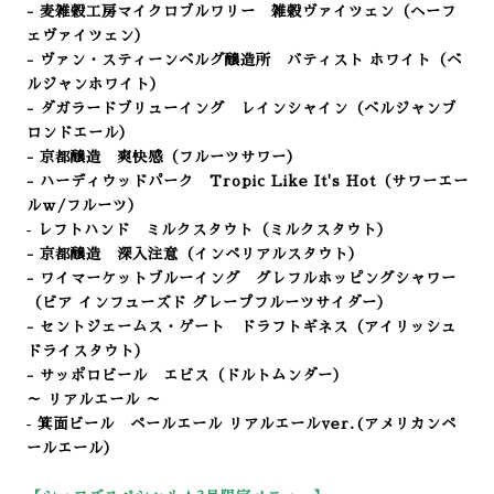
- 麦雑穀工房マイクロブルワリー 雑穀ヴァイツェン（ヘーフ
ェヴァイツェン）
- ヴァン・スティーンベルグ醸造所 バティスト ホワイト（
ベ
ルジャンホワイト）
- ダガラードブリューイング レインシャイン（ベルジャンブ
ロンドエール）
- 京都醸造 爽快感
（フルーツサワー
）
- ハーディウッドパーク Tropic Like It's Hot（サワーエー
ルｗ/フルーツ）
‐ レフトハンド ミルクスタウト（ミルクスタウト）
- 京都醸造 深入注意（インペリアルスタウト）
- ワイマーケットブルーイング グレフルホッピングシャワー
（ビア インフューズド グレープフルーツサイダー）
- セントジェームス・ゲート ドラフトギネス（アイリッシュ
ドライスタウト）
- サッポロビール エビス（ドルトムンダー）
～ リアルエール ～
‐ 箕面ビール ペールエール リアルエールver.(アメリカンペ
ールエール）