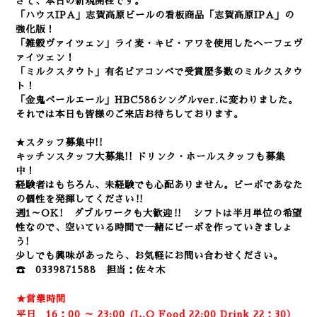
さて、本日の新規開栓です。
「ハウスIPA」志賀高原ビールの看板商品「志賀高原IPA」の
強化版！
「雑穀ヴァイツェン」ライ麦・キビ・アワを使用したヘーフェヴ
ァイツェン！
「ミルクスタウト」有名ビアコンペで受賞歴多数のミルクスタウ
ト！
「金鬼ペールエール」HBC586シングルver.に変わりました。
それでは本日も皆様のご来店お待ちしております。
★スタッフ募集中!!
キッチンスタッフ大募集!! ドリンク・ホールスタッフも募集
中！
経験者はもちろん、未経験でも心配ありません。
ビーボであなた
の個性を発揮してください‼
週1～OK! ダブルワークも大歓迎‼ シフトは半月単位の希望
性なので、空いている時間で一緒にビーボを作っていきましょ
う!
少しでも興味があったら、お気軽にお問い合わせください。
☎ 0339871588 担当：佐々木
★営業時間
平日 16：00 ～ 23:00 (L.O Food 22:00 Drink 22：3
0）