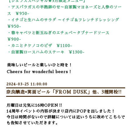
【シェフズスペシャル★3
月限定メニュー】
・アスパラガスの半熟卵のせ～自家製マヨネーズと人参のソー
ス ￥950-
・イチゴと生ハムのサラダ ～イチゴ＆フレンチドレッシング
￥950-
・春キャベツと新玉ねぎのエチュベ～タプナードソース
￥900-
・カニとタケノコのピザ ￥1100-
・自家製ロースハムのステーキ ￥13
00-
美味しいビールと楽しいひと時を！
Cheers for wonderful beers！
2024-03-25 11:00:00
奈良醸造×箕面ビール「FROM DUSK」他、3種開栓!!
月曜日は元気に16時OPEN‼
14周年イベントの内容が決まり店内にPOPを出しました！
今日は時間がないので詳細については近いうちに改めてこちらで
も告知させていただきます。