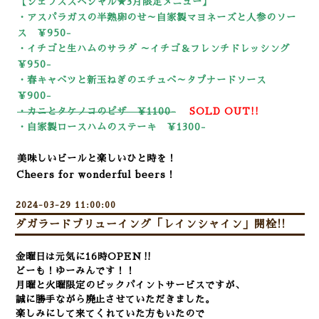
【シェフズスペシャル★3
月限定メニュー】
・アスパラガスの半熟卵のせ～自家製マヨネーズと人参のソー
ス ￥950-
・イチゴと生ハムのサラダ ～イチゴ＆フレンチドレッシング
￥950-
・春キャベツと新玉ねぎのエチュベ～タプナードソース
￥900-
・カニとタケノコのピザ ￥1100-
SOLD OUT!!
・自家製ロースハムのステーキ ￥13
00-
美味しいビールと楽しいひと時を！
Cheers for wonderful beers！
2024-03-29 11:00:00
ダガラードブリューイング「レインシャイン」開栓!!
金曜日は元気に16時OPEN‼
どーも！ゆーみんです！！
月曜と火曜限定のビックパイントサービスですが、
誠に勝手ながら廃止させていただきました。
楽しみにして来てくれていた方もいたので