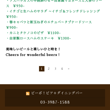
・アスパラガスの半熟卵のせ～自家製マヨネーズと人参のソー
ス ￥950-
・イチゴと生ハムのサラダ ～イチゴ＆フレンチドレッシング
￥950-
・春キャベツと新玉ねぎのエチュベ～タプナードソース
￥900-
・カニとタケノコのピザ ￥1100-
・自家製ロースハムのステーキ ￥13
00-
美味しいビールと楽しいひと時を！
Cheers for wonderful beers！
1
2
3
4
»
ビーボ！ビア＋ダイニングバー
03-3987-1588