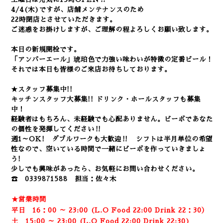
4/4(木)ですが、店舗メンテナンスのため
22時閉店とさせていただきます。
ご迷惑をお掛けしますが、ご理解の程よろしくお願い致します。
本日の新規開栓です。
「アンバーエール」琥珀色で力強い味わいが特徴の定番ビール！
それでは本日も皆様のご来店お待ちしております。
★スタッフ募集中!!
キッチンスタッフ大募集!! ドリンク・ホールスタッフも募集
中！
経験者はもちろん、未経験でも心配ありません。
ビーボであなた
の個性を発揮してください‼
週1～OK! ダブルワークも大歓迎‼ シフトは半月単位の希望
性なので、空いている時間で一緒にビーボを作っていきましょ
う!
少しでも興味があったら、お気軽にお問い合わせください。
☎ 0339871588 担当：佐々木
★営業時間
平日 16：00 ～ 23:00 (L.O Food 22:00 Drink 22：3
0）
土 15:00 ～ 23:00 (
L.O Food 22:00 Drink 22:3
0)