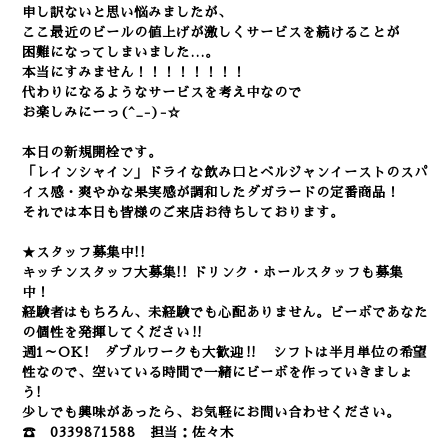
申し訳ないと思い悩みましたが、
ここ最近のビールの値上げが激しくサービスを続けることが
困難になってしまいました…。
本当にすみません！！！！！！！！
代わりになるようなサービスを考え中なので
お楽しみにーっ(^_-)-☆
本日の新規開栓です。
「レインシャイン」ドライな飲み口とベルジャンイーストのスパ
イス感・爽やかな果実感が調和したダガラードの定番商品！
それでは本日も皆様のご来店お待ちしております。
★スタッフ募集中!!
キッチンスタッフ大募集!! ドリンク・ホールスタッフも募集
中！
経験者はもちろん、未経験でも心配ありません。
ビーボであなた
の個性を発揮してください‼
週1～OK! ダブルワークも大歓迎‼ シフトは半月単位の希望
性なので、空いている時間で一緒にビーボを作っていきましょ
う!
少しでも興味があったら、お気軽にお問い合わせください。
☎ 0339871588 担当：佐々木