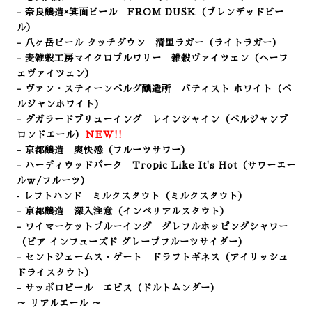
- 奈良醸造×箕面ビール FROM DUSK（ブレンデッドビー
ル）
- 八ヶ岳ビール タッチダウン 清里ラガー（ライトラガー
）
- 麦雑穀工房マイクロブルワリー 雑穀ヴァイツェン（ヘーフ
ェヴァイツェン）
- ヴァン・スティーンベルグ醸造所 バティスト ホワイト（
ベ
ルジャンホワイト）
- ダガラードブリューイング レインシャイン（ベルジャンブ
ロンドエール）
NEW!!
- 京都醸造 爽快感
（フルーツサワー
）
- ハーディウッドパーク Tropic Like It's Hot（サワーエー
ルｗ/フルーツ）
‐ レフトハンド ミルクスタウト（ミルクスタウト）
- 京都醸造 深入注意（インペリアルスタウト）
- ワイマーケットブルーイング グレフルホッピングシャワー
（ビア インフューズド グレープフルーツサイダー）
- セントジェームス・ゲート ドラフトギネス（アイリッシュ
ドライスタウト）
- サッポロビール エビス（ドルトムンダー）
～ リアルエール ～