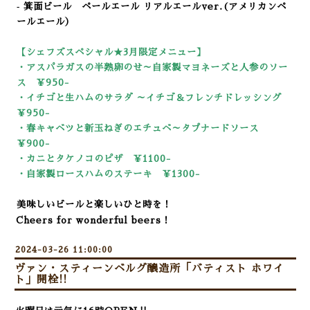
‐ 箕面ビール ペールエール リアルエールver.(アメリカンペ
ールエール）
【シェフズスペシャル★3
月限定メニュー】
・アスパラガスの半熟卵のせ～自家製マヨネーズと人参のソー
ス ￥950-
・イチゴと生ハムのサラダ ～イチゴ＆フレンチドレッシング
￥950-
・春キャベツと新玉ねぎのエチュベ～タプナードソース
￥900-
・カニとタケノコのピザ ￥1100-
・自家製ロースハムのステーキ ￥13
00-
美味しいビールと楽しいひと時を！
Cheers for wonderful beers！
2024-03-26 11:00:00
ヴァン・スティーンベルグ醸造所「バティスト ホワイ
ト」開栓!!