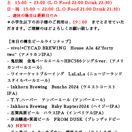
土 15:00 ～ 23:00 (
L.O Food 22:00 Drink 22:3
0)
日・祝 15:00 ～ 22:00 (
L.O Food 21:00 Drink 21:3
0)
→ 連休の場合は最終日のみ
＊小学生以下のお子様のご利用は、
19：00
までとさせていた
だきます。ご理解のほどよろしくお願い致します。
【本日の樽生ビールラインナップ】
- vivo!×CYCAD BREWING House Ale
42~forty
two~（アメリカンIPA）
- 鬼伝説 金鬼ペールエール～HBC586シングルver.（アメリ
カンペールエール）
- ワイマーケットブルーイング LaLaLa
（ニュージーランド
スタイルペールエール）
- Inkhorn Brewing Buncho 2024
（ウエストコースト
IPA）
- T.Y.ハーバー アンバーエール（アンバーエール）
- Inkhorn Brewing Baby Rapter2024
（ヘイジーIPA）
- 志賀高原ビール ハウスIPA（インペリアルIPA）
- 奈良醸造×箕面ビール FROM DUSK（ブレンデッドビー
ル）
NEW!!