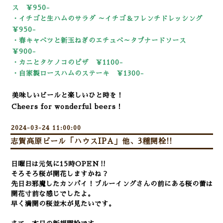
ス ￥950-
・イチゴと生ハムのサラダ ～イチゴ＆フレンチドレッシング
￥950-
・春キャベツと新玉ねぎのエチュベ～タプナードソース
￥900-
・カニとタケノコのピザ ￥1100-
・自家製ロースハムのステーキ ￥13
00-
美味しいビールと楽しいひと時を！
Cheers for wonderful beers！
2024-03-24 11:00:00
志賀高原ビール「ハウスIPA」他、3種開栓!!
日曜日は元気に15時OPEN‼
そろそろ桜が開花しますかね？
先日お邪魔したカンパイ！ブルーイングさんの前にある桜の蕾は
開花寸前な感じでしたよ。
早く満開の桜並木が見たいです。