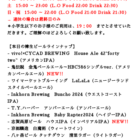
土 15:00 ～ 23:00 (
L.O Food 22:00 Drink 22:3
0)
日・祝 15:00 ～ 22:00 (
L.O Food 21:00 Drink 21:3
0)
→ 連休の場合は最終日のみ
＊小学生以下のお子様のご利用は、
19：00
までとさせていた
だきます。ご理解のほどよろしくお願い致します。
【本日の樽生ビールラインナップ】
- vivo!×CYCAD BREWING House Ale
42~forty
two~（アメリカンIPA）
- 鬼伝説 金鬼ペールエール～HBC586シングルver.（アメリ
カンペールエール）
NEW!!
- ワイマーケットブルーイング LaLaLa
（ニュージーランド
スタイルペールエール）
- Inkhorn Brewing Buncho 2024
（ウエストコースト
IPA）
- T.Y.ハーバー アンバーエール（アンバーエール）
- Inkhorn Brewing Baby Rapter2024
（ヘイジーIPA）
- 志賀高原ビール ハウスIPA（インペリアルIPA）
NEW!!
- 京都醸造 白魔術（ウィートワイン）
- 八ヶ岳ビール タッチダウン 清里ラガー（ライトラガー
）