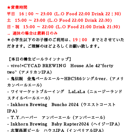
★営業時間
平日 16：00 ～ 23:00 (L.O Food 22:00 Drink 22：3
0）
土 15:00 ～ 23:00 (
L.O Food 22:00 Drink 22:3
0)
日・祝 15:00 ～ 22:00 (
L.O Food 21:00 Drink 21:3
0)
→ 連休の場合は最終日のみ
＊小学生以下のお子様のご利用は、
19：00
までとさせていた
だきます。ご理解のほどよろしくお願い致します。
【本日の樽生ビールラインナップ】
- vivo!×CYCAD BREWING House Ale
42~forty
two~（アメリカンIPA）
- 鬼伝説 金鬼ペールエール～HBC586シングルver.（アメリ
カンペールエール）
- ワイマーケットブルーイング LaLaLa
（ニュージーランド
スタイルペールエール）
- Inkhorn Brewing Buncho 2024
（ウエストコースト
IPA）
- T.Y.ハーバー アンバーエール（アンバーエール）
- Inkhorn Brewing Baby Rapter2024
（ヘイジーIPA）
- 志賀高原ビール ハウスIPA（インペリアルIPA）