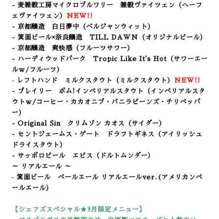
- 麦雑穀工房マイクロブルワリー 雑穀ヴァイツェン（ヘーフ
ェヴァイツェン）
NEW!!
- 京都醸造 白日夢中（
ベルジャンウィット）
- 箕面ビール×奈良醸造 TILL DAWN（オリジナルビール）
- 京都醸造 爽快感
（フルーツサワー
）
- ハーディウッドパーク Tropic Like It's Hot（サワーエー
ルｗ/フルーツ）
‐ レフトハンド ミルクスタウト（ミルクスタウト）
NEW!!
- プレイリー ボム!インペリアルスタウト（インペリアルスタ
ウトｗ/コーヒー・カカオニブ・バニラビーンズ・チリペッパ
ー）
- Original Sin クリムゾン カオス（サイダー）
- セントジェームス・ゲート ドラフトギネス（アイリッシュ
ドライスタウト）
- サッポロビール エビス（ドルトムンダー）
～ リアルエール ～
‐ 箕面ビール ペールエール リアルエールver.(アメリカンペ
ールエール）
【シェフズスペシャル★3
月限定メニュー】