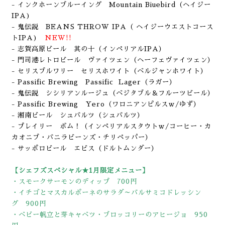
- インクホーンブルーイング Mountain Biuebird
（ヘイジー
IPA
)
- 鬼伝説 BEANS THROW IPA（ ヘイジーウエストコース
ト
IPA
)
NEW!!
- 志賀高原ビール 其の十（インペリアルIPA）
- 門司港レトロビール ヴァイツェン（ヘーフェヴァイツェン）
- セリスブルワリー セリスホワイト（ベルジャンホワイト）
- Passific Brewing Passific Lager
（ラガー）
- 鬼伝説 シシリアンルージュ
（ベジタブル＆フルーツビール）
- Passific Brewing Yero
（ワロニアンピルスｗ/ゆず）
- 湘南ビール シュバルツ（シュバルツ）
- プレイリー ボム！（インペリアルスタウトｗ/コーヒー・カ
カオニブ・バニラビーンズ・チリペッパー）
- サッポロビール エビス（ドルトムンダー）
【シェフズスペシャル★1月限定メニュー】
・スモークサーモンのディップ 700円
・イチゴとマスカルポーネのサラダ～バルサミコドレッシン
グ 900円
・ベビー帆立と芽キャベツ・ブロッコリーのアヒージョ 950