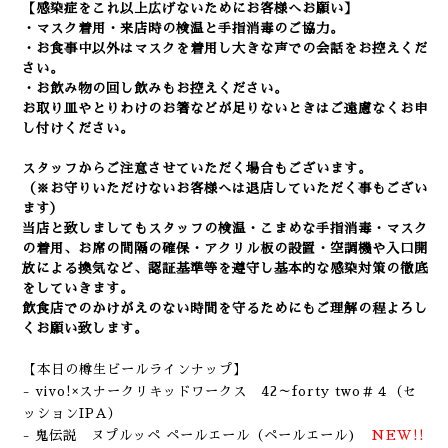
【感染症をこれ以上広げないためにお客様へお願い】
・マスク着用・来店時の検温と手指消毒のご協力。
・お食事中以外はマスクを着用し大きな声での会話をお控えくだ
さい。
・お飲み物の回し飲みもお控えください。
お取り皿やとりわけのお箸などが足りないときはご遠慮なくお申
し付けください。
スタッフからご注意させていただく場合もございます。
（※お守りいただけないお客様へは退店していただく事もござい
ます）
当店と致しましてもスタッフの検温・こまめな手指消毒・マスク
の着用、
お席の間隔の確保・アクリル板の設置・空調機や入口開
放による換気など
、認証基準等を遵守し基本的な感染対策の徹底
をしていきます。
飲食店でのかけがえのない時間を守るためにもご理解の程よろし
くお願い致します。
【本日の樽生ビールラインナップ】
- vivo!×スナークリキッドワークス 42～forty two＃４（セ
ッションIPA）
- 鬼伝説 ヌプルッペ ペールエール
（ペールエール
)
NEW!!