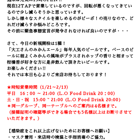
現在12TAPで営業しているのですが、回転が悪くなってきてい
るので少し減らそうかと思っています。
しかし様々なスタイルを楽しめるのがビーボ！の売りなので、ど
れだけ減らすか悩みどころです。
その前に緊急事態宣言が発令されなければ良いのですが・・・
さて、今日の新規開栓は1種！
「大工さんのみかんエール」毎年人気のビールです。ベースのビ
ールに程よくみかんの風味がプラスされホップの香りと相まって
柑橘香が好きな方に是非飲んで頂きたいビールです。
お楽しみください‼
それでは本日も心よりご来店お待ちしております！
★時短営業時間（1/21～2/13）
平日 16：00 ～ 21:00 (L.O Food Drink 20：00）
土・日・祝 15:00 ~ 21:00 (
L.O Food Drink 20:00)
＊同一グループ、同一テーブルへのご案内は4名様まで。
（接種証明の確認等ができる場合でも5名様以上はお断りさせて
いただきます。）
【感染症をこれ以上広げないためにお客様へお願い】
・マスク着用・来店時の検温と手指消毒のご協力。