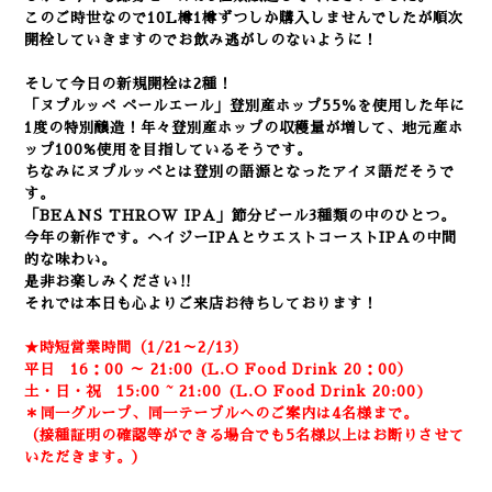
このご時世なので10L樽1樽ずつしか購入しませんでしたが順次
開栓していきますのでお飲み逃がしのないように！
そして今日の新規開栓は2種！
「ヌプルッペ ペールエール」登別産ホップ55％を使用した年に
1度の特別醸造！年々登別産ホップの収穫量が増して、地元産ホ
ップ100%使用を目指しているそうです。
ちなみにヌプルッペとは登別の語源となったアイヌ語だそうで
す。
「BEANS THROW IPA」節分ビール3種類の中のひとつ。
今年の新作です。
ヘイジーIPAとウエストコーストIPAの中間
的な味わい。
是非お楽しみください‼
それでは本日も心よりご来店お待ちしております！
★時短営業時間（1/21～2/13）
平日 16：00 ～ 21:00 (L.O Food Drink 20：00）
土・日・祝 15:00 ~ 21:00 (
L.O Food Drink 20:00)
＊同一グループ、同一テーブルへのご案内は4名様まで。
（接種証明の確認等ができる場合でも5名様以上はお断りさせて
いただきます。）