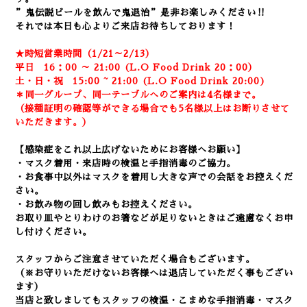
”鬼伝説ビールを飲んで鬼退治”是非お楽しみください‼
それでは本日も心よりご来店お待ちしております！
★時短営業時間（1/21～2/13）
平日 16：00 ～ 21:00 (L.O Food Drink 20：00）
土・日・祝 15:00 ~ 21:00 (
L.O Food Drink 20:00)
＊同一グループ、同一テーブルへのご案内は4名様まで。
（接種証明の確認等ができる場合でも5名様以上はお断りさせて
いただきます。）
【感染症をこれ以上広げないためにお客様へお願い】
・マスク着用・来店時の検温と手指消毒のご協力。
・お食事中以外はマスクを着用し大きな声での会話をお控えくだ
さい。
・お飲み物の回し飲みもお控えください。
お取り皿やとりわけのお箸などが足りないときはご遠慮なくお申
し付けください。
スタッフからご注意させていただく場合もございます。
（※お守りいただけないお客様へは退店していただく事もござい
ます）
当店と致しましてもスタッフの検温・こまめな手指消毒・マスク