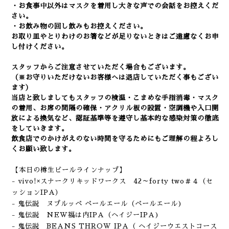
・お食事中以外はマスクを着用し大きな声での会話をお控えくだ
さい。
・お飲み物の回し飲みもお控えください。
お取り皿やとりわけのお箸などが足りないときはご遠慮なくお申
し付けください。
スタッフからご注意させていただく場合もございます。
（※お守りいただけないお客様へは退店していただく事もござい
ます）
当店と致しましてもスタッフの検温・こまめな手指消毒・マスク
の着用、
お席の間隔の確保・アクリル板の設置・空調機や入口開
放による換気など
、認証基準等を遵守し基本的な感染対策の徹底
をしていきます。
飲食店でのかけがえのない時間を守るためにもご理解の程よろし
くお願い致します。
【本日の樽生ビールラインナップ】
- vivo!×スナークリキッドワークス 42～forty two＃４（セ
ッションIPA）
- 鬼伝説 ヌプルッペ ペールエール
（ペールエール
)
- 鬼伝説 NEW福は内IPA
（ヘイジー
IPA
)
- 鬼伝説 BEANS THROW IPA（ ヘイジーウエストコース