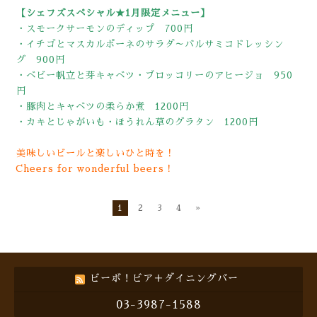
【シェフズスペシャル★1月限定メニュー】
・スモークサーモンのディップ 700円
・イチゴとマスカルポーネのサラダ～バルサミコドレッシン
グ 900円
・ベビー帆立と芽キャベツ・ブロッコリーのアヒージョ 950
円
・豚肉とキャベツの柔らか煮 1200円
・カキとじゃがいも・ほうれん草のグラタン 1200円
美味しいビールと楽しいひと時を！
Cheers for wonderful beers！
1
2
3
4
»
ビーボ！ビア＋ダイニングバー
03-3987-1588