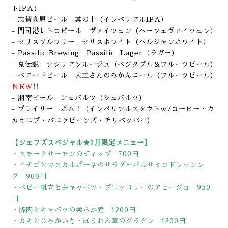
ト
IPA
)
- 志賀高原ビール 其の十（インペリアルIPA）
- 門司港レトロビール ヴァイツェン（ヘーフェヴァイツェン）
- セリスブルワリー セリスホワイト（ベルジャンホワイト）
- Passific Brewing Passific Lager
（ラガー）
- 鬼伝説 シシリアンルージュ
（ベジタブル＆フルーツビール）
- ベアードビール 大工さんのみかんエール
（フルーツビール）
NEW!!
- 湘南ビール シュバルツ（シュバルツ）
- プレイリー ボム！（インペリアルスタウトｗ/コーヒー・カ
カオニブ・バニラビーンズ・チリペッパー）
【シェフズスペシャル★1月限定メニュー】
・スモークサーモンのディップ 700円
・イチゴとマスカルポーネのサラダ～バルサミコドレッシン
グ 900円
・ベビー帆立と芽キャベツ・ブロッコリーのアヒージョ 950
円
・豚肉とキャベツの柔らか煮 1200円
・カキとじゃがいも・ほうれん草のグラタン 1200円