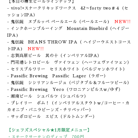
【本日の樽生ビールラインナップ】
- vivo!×スナークリキッドワークス 42～forty two＃４（セ
ッションIPA）
- 鬼伝説 ヌプルッペ ペールエール
（ペールエール
)
NEW!!
- インクホーンブルーイング Mountain Biuebird
（ヘイジー
IPA
)
- 鬼伝説 BEANS THROW IPA（ ヘイジーウエストコース
ト
IPA
)
NEW!!
- 志賀高原ビール 其の十（インペリアルIPA）
- 門司港レトロビール ヴァイツェン（ヘーフェヴァイツェン）
- セリスブルワリー セリスホワイト（ベルジャンホワイト）
- Passific Brewing Passific Lager
（ラガー）
- 鬼伝説 シシリアンルージュ
（ベジタブル＆フルーツビール）
- Passific Brewing Yero
（ワロニアンピルスｗ/ゆず）
- 湘南ビール シュバルツ（シュバルツ）
- プレイリー ボム！（インペリアルスタウトｗ/コーヒー・カ
カオニブ・バニラビーンズ・チリペッパー）
- サッポロビール エビス（ドルトムンダー）
【シェフズスペシャル★1月限定メニュー】
・スモークサーモンのディップ 700円