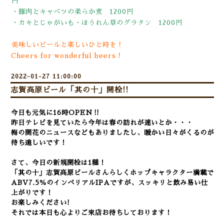
円
・豚肉とキャベツの柔らか煮 1200円
・カキとじゃがいも・ほうれん草のグラタン 1200円
美味しいビールと楽しいひと時を！
Cheers for wonderful beers！
2022-01-27 11:00:00
志賀高原ビール「其の十」開栓!!
今日も元気に16時OPEN‼
昨日テレビを見ていたら今年は春の訪れが速いとか・・・
梅の開花のニュースなどもありましたし、暖かい日々がくるのが
待ち遠しいです！
さて、今日の新規開栓は1種！
「其の十」志賀高原ビールさんらしくホップキャラクター満載で
ABV7.5％のインペリアルIPAですが、スッキリと飲み易い仕
上がりです！
お楽しみください!
それでは本日も心よりご来店お待ちしております！