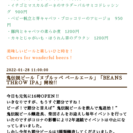
・イチゴとマスカルポーネのサラダ～バルサミコドレッシン
グ 900円
・ベビー帆立と芽キャベツ・ブロッコリーのアヒージョ 950
円
・豚肉とキャベツの柔らか煮 1200円
・カキとじゃがいも・ほうれん草のグラタン 1200円
美味しいビールと楽しいひと時を！
Cheers for wonderful beers！
2022-01-28 11:00:00
鬼伝説ビール「ヌプルッペ ペールエール」「BEANS
THROW IPA」開栓!!
今日も元気に16時OPEN‼
いきなりですが、もうすぐ節分ですね！
ビーボ！で節分と言えば”鬼伝説ビールを飲んで鬼退治！”
鬼伝説ビール醸造長、柴田さんをお迎えし毎年イベントを行って
いたのですがコロナの影響により2年連続でイベントは中止にな
ってしまいました。
しかし今年も節分ビールは3種類醸造してくださいました。