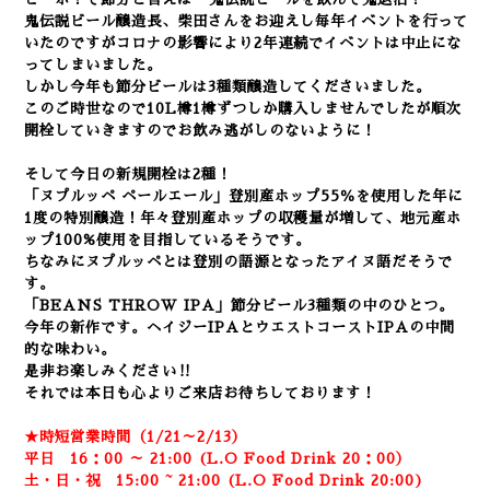
鬼伝説ビール醸造長、柴田さんをお迎えし毎年イベントを行って
いたのですがコロナの影響により2年連続でイベントは中止にな
ってしまいました。
しかし今年も節分ビールは3種類醸造してくださいました。
このご時世なので10L樽1樽ずつしか購入しませんでしたが順次
開栓していきますのでお飲み逃がしのないように！
そして今日の新規開栓は2種！
「ヌプルッペ ペールエール」登別産ホップ55％を使用した年に
1度の特別醸造！年々登別産ホップの収穫量が増して、地元産ホ
ップ100%使用を目指しているそうです。
ちなみにヌプルッペとは登別の語源となったアイヌ語だそうで
す。
「BEANS THROW IPA」節分ビール3種類の中のひとつ。
今年の新作です。
ヘイジーIPAとウエストコーストIPAの中間
的な味わい。
是非お楽しみください‼
それでは本日も心よりご来店お待ちしております！
★時短営業時間（1/21～2/13）
平日 16：00 ～ 21:00 (L.O Food Drink 20：00）
土・日・祝 15:00 ~ 21:00 (
L.O Food Drink 20:00)