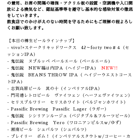
の着用、
お席の間隔の確保・アクリル板の設置・空調機や入口開
放による換気など
、認証基準等を遵守し基本的な感染対策の徹底
をしていきます。
飲食店でのかけがえのない時間を守るためにもご理解の程よろし
くお願い致します。
【本日の樽生ビールラインナップ】
- vivo!×スナークリキッドワークス 42～forty two＃４（セ
ッションIPA）
- 鬼伝説 ヌプルッペ ペールエール
（ペールエール
)
- 鬼伝説 NEW福は内IPA
（ヘイジー
IPA
)
NEW!!
- 鬼伝説 BEANS THROW IPA（ ヘイジーウエストコース
ト
IPA
)
- 志賀高原ビール 其の十（インペリアルIPA）
- 門司港レトロビール ヴァイツェン（ヘーフェヴァイツェン）
- セリスブルワリー セリスホワイト（ベルジャンホワイト）
- Passific Brewing Passific Lager
（ラガー）
- 鬼伝説 シシリアンルージュ
（ベジタブル＆フルーツビール）
- Passific Brewing Yero
（ワロニアンピルスｗ/ゆず）
- 湘南ビール シュバルツ（シュバルツ）
- プレイリー ボム！（インペリアルスタウトｗ/コーヒー・カ