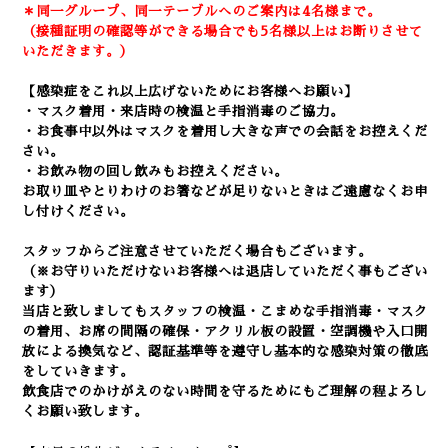
＊同一グループ、同一テーブルへのご案内は4名様まで。
（接種証明の確認等ができる場合でも5名様以上はお断りさせて
いただきます。）
【感染症をこれ以上広げないためにお客様へお願い】
・マスク着用・来店時の検温と手指消毒のご協力。
・お食事中以外はマスクを着用し大きな声での会話をお控えくだ
さい。
・お飲み物の回し飲みもお控えください。
お取り皿やとりわけのお箸などが足りないときはご遠慮なくお申
し付けください。
スタッフからご注意させていただく場合もございます。
（※お守りいただけないお客様へは退店していただく事もござい
ます）
当店と致しましてもスタッフの検温・こまめな手指消毒・マスク
の着用、
お席の間隔の確保・アクリル板の設置・空調機や入口開
放による換気など
、認証基準等を遵守し基本的な感染対策の徹底
をしていきます。
飲食店でのかけがえのない時間を守るためにもご理解の程よろし
くお願い致します。