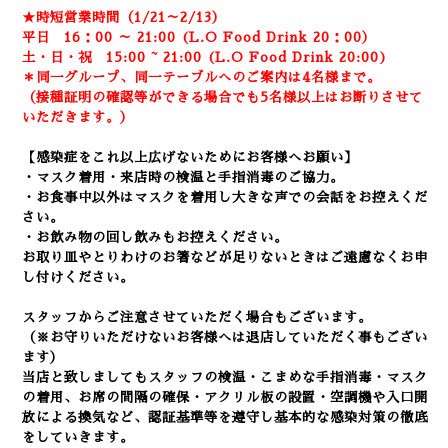
★時短営業時間（1/21～2/13）
平日 16：00 ～ 21:00 (L.O Food Drink 20：00）
土・日・祝 15:00 ~ 21:00 (
L.O Food Drink 20:00)
＊同一グループ、同一テーブルへのご案内は4名様まで。
（接種証明の確認等ができる場合でも5名様以上はお断りさせて
いただきます。）
【感染症をこれ以上広げないためにお客様へお願い】
・マスク着用・来店時の検温と手指消毒のご協力。
・お食事中以外はマスクを着用し大きな声での会話をお控えくだ
さい。
・お飲み物の回し飲みもお控えください。
お取り皿やとりわけのお箸などが足りないときはご遠慮なくお申
し付けください。
スタッフからご注意させていただく場合もございます。
（※お守りいただけないお客様へは退店していただく事もござい
ます）
当店と致しましてもスタッフの検温・こまめな手指消毒・マスク
の着用、
お席の間隔の確保・アクリル板の設置・空調機や入口開
放による換気など
、認証基準等を遵守し基本的な感染対策の徹底
をしていきます。