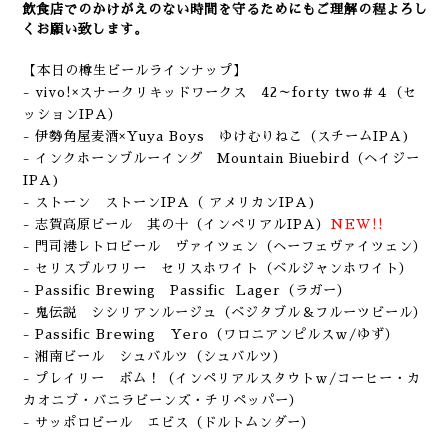
飲食店でのかけがえのない時間を守るためにもご理解の程よろし
くお願い致します。
【本日の樽生ビールラインナップ】
- vivo!×スナークリキッドワークス 42～forty two＃４（セ
ッションIPA）
- 伊勢角屋麦酒×Yuya Boys ゆけむりねこ
（スチームIPA
)
- インクホーンブルーイング Mountain Biuebird
（ヘイジー
IPA
)
- ストーン ストーンIPA（ アメリカン
IPA
)
- 志賀高原ビール 其の十（インペリアルIPA）
NEW!!
- 門司港レトロビール ヴァイツェン（ヘーフェヴァイツェン）
- セリスブルワリー セリスホワイト（ベルジャンホワイト）
- Passific Brewing Passific Lager
（ラガー）
- 鬼伝説 シシリアンルージュ
（ベジタブル＆フルーツビール）
- Passific Brewing Yero
（ワロニアンピルスｗ/ゆず）
- 湘南ビール シュバルツ（シュバルツ）
- プレイリー ボム！（インペリアルスタウトｗ/コーヒー・カ
カオニブ・バニラビーンズ・チリペッパー）
- サッポロビール エビス（ドルトムンダー）