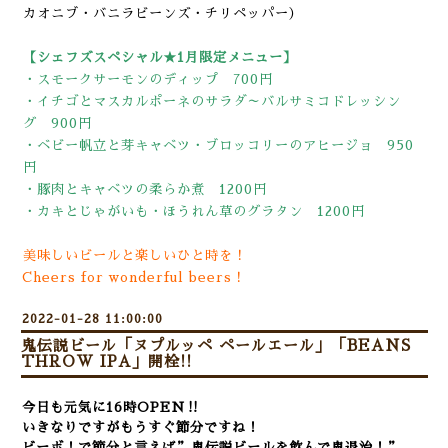
カオニブ・バニラビーンズ・チリペッパー）
【シェフズスペシャル★1月限定メニュー】
・スモークサーモンのディップ 700円
・イチゴとマスカルポーネのサラダ～バルサミコドレッシン
グ 900円
・ベビー帆立と芽キャベツ・ブロッコリーのアヒージョ 950
円
・豚肉とキャベツの柔らか煮 1200円
・カキとじゃがいも・ほうれん草のグラタン 1200円
美味しいビールと楽しいひと時を！
Cheers for wonderful beers！
2022-01-28 11:00:00
鬼伝説ビール「ヌプルッペ ペールエール」「BEANS
THROW IPA」開栓!!
今日も元気に16時OPEN‼
いきなりですがもうすぐ節分ですね！
ビーボ！で節分と言えば”鬼伝説ビールを飲んで鬼退治！”