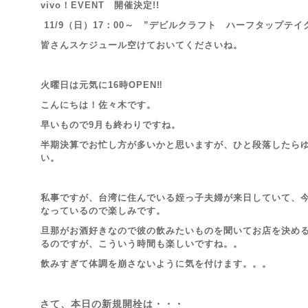
vivo！EVENT 開催決定!!
11/9（日）17：00～ ”デビルクラフト ハーフタップテイ
皆さんスケジュール空けておいてくださいね。
火曜日は元気に16時OPEN‼
こんにちは！佐々木です。
早いもので9月も終わりですね。
半期決算でお忙し方が多いかと思いますが、ひと段落したら
い。
私事ですが、台湾に住んでいる姪っ子夫婦が来日していて、
なっているので楽しみです。
旦那がお酒好きなので彼の飲みたいものを聞いてお店を決め
るのですが、こういう時間も楽しいですね。。
飲みすぎて体調を崩さないように気を付けます。。。
さて、本日の新規開栓は・・・