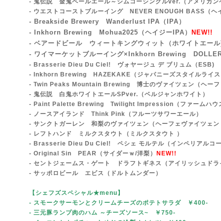
- 鬼伝説 金鬼ペールエール～シムコーシングルver.（アメリカ
- ウエストコーストブルーイング NEVER ENOUGH BASS
- Breakside Brewery Wanderlust IPA
（IPA）
- Inkhorn Brewing Mohua2025（ヘイジーIPA）
NEW!!
- ベアードビール ウィートキングウィット（ホワイトエール
- ワイマーケットブルーイング×Inkhorn Brewing DOLLER
- Brasserie Dieu Du Ciel! ヴォヤージュ デ ブリュム（ESB)
- Inkhorn Brewing HAZEKAKE（ジャパニーズスタイルラ
- Twin Peaks Mountain Brewing 博士のヴァイツェン（
- 鬼伝説 白鬼ホワイトエールSPver.
（ベルジャンホワイト）
- Paint Palette Brewing Twilight Impression（ファー
- ノースアイランド Think Pink（フルーツサワーエール）
- サンクトガーレン 和梨のヴァイツェン（ヘーフェヴァイツェン 
- レフトハンド ミルクスタウト（ミルクスタウト ）
- Brasserie Dieu Du Ciel! ペシェ モルテル（インペリア
- Original Sin PEAR（サイダーｗ/洋梨）
NEW!!
- セントジェームス・ゲート ドラフトギネス（アイリッシュドラ
- サッポロビール エビス（ドルトムンダー）
【シェフズスペシャル★menu
】
- スモークサーモンとクリームチーズ
のポテトサラダ ￥400-
- 三元豚ランプ肉のハム ～チーズソース~
￥750-