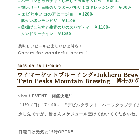
- ベーコンとカボチャ・しめじの冷製オムレツ ￥400-
￥90
0-
- 鴨レバーと巨峰のサラダ～バルサミコドレッシング
- エビとキノコのアヒージョ ￥1200-
- 豚タン塩レモンピザ
￥1100-
￥1100-
- 釜揚げしらすと生青のりのスパゲティ
- タンドリーチキン
￥1250-
美味しいビールと楽しいひと時を！
Cheers for wonderful beers！
2025-09-28 11:00:00
ワイマーケットブルーイング×Inkhorn Brewi
Twin Peaks Mountain Brewing「博
vivo！EVENT 開催決定!!
11/9（日）17：00～ ”デビルクラフト ハーフタップテイ
少し先ですが、皆さんスケジュール空けておいてくださいね
日曜日は元気に15時OPEN‼