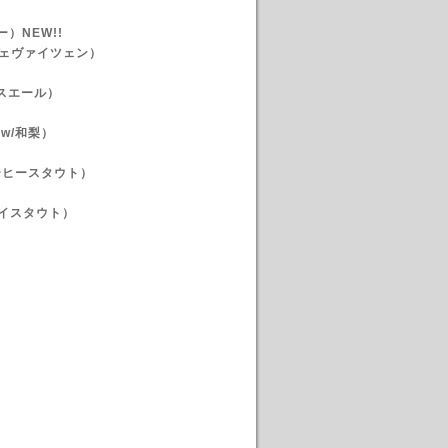
）NEW!!
ヘーフェヴァイツェン）
ムハウスエール）
w/和梨）
ルコーヒースタウト）
イスタウト）