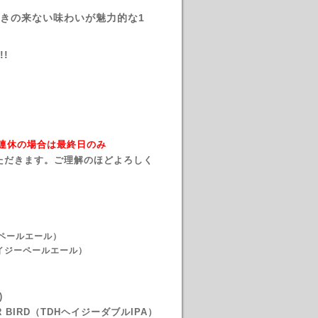
きの来ない味わいが魅力的な1
!
→ 連休の場合は最終日のみ
ただきます。ご理解のほどよろしく
ンペールエール）
（ヘイジーペールエール）
)
 BIRD
（TDHヘイジーダブルIPA）