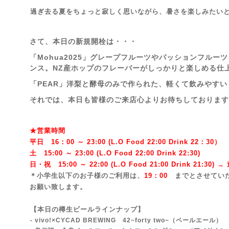
過ぎ去る夏をちょっと寂しく思いながら、暑さを楽しみたい
さて、本日の新規開栓は・・・
「Mohua2025」グレープフルーツやパッションフル
ンス。NZ産ホップのフレーバーがしっかりと楽しめる仕
「PEAR」洋梨と酵母のみで作られた、軽くて飲みやす
それでは、本日も皆様のご来店心よりお待ちしております!
★営業時間
平日 16：00 ～ 23:00 (L.O Food 22:00 Drink 22：3
0）
土 15:00 ～ 23:00 (
L.O Food 22:00 Drink 22:3
0)
日・祝 15:00 ～ 22:00 (
L.O Food 21:00 Drink 21:3
0) 
＊小学生以下のお子様のご利用は、
19：00
までとさせてい
お願い致します。
【本日の樽生ビールラインナップ】
- vivo!×CYCAD BREWING 42~forty two~
（ペールエール）