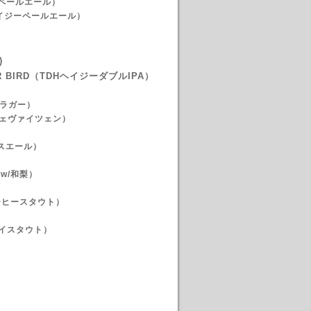
ンペールエール）
（ヘイジーペールエール）
)
 BIRD
（TDHヘイジーダブルIPA）
イスラガー）
ヘーフェヴァイツェン）
ムハウスエール）
w/和梨）
ルコーヒースタウト）
イスタウト）