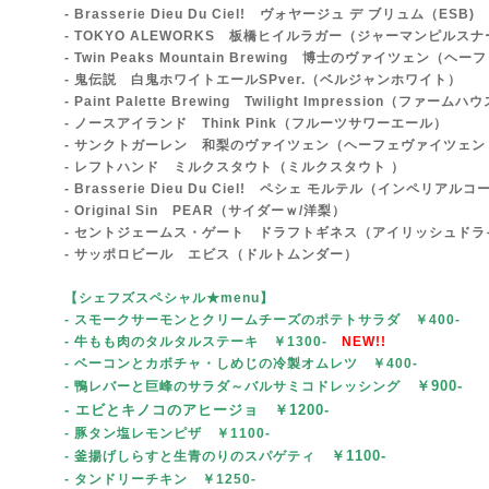
- Brasserie Dieu Du Ciel! ヴォヤージュ デ ブリュム（ESB)
- TOKYO ALEWORKS 板橋ヒイルラガー（ジャーマンピルスナー
- Twin Peaks Mountain Brewing 博士のヴァイツェン（
- 鬼伝説 白鬼ホワイトエールSPver.
（ベルジャンホワイト）
- Paint Palette Brewing Twilight Impression（ファー
- ノースアイランド Think Pink（フルーツサワーエール）
- サンクトガーレン 和梨のヴァイツェン（ヘーフェヴァイツェン 
- レフトハンド ミルクスタウト（ミルクスタウト ）
- Brasserie Dieu Du Ciel! ペシェ モルテル（インペリア
- Original Sin PEAR（サイダーｗ/洋梨）
- セントジェームス・ゲート ドラフトギネス（アイリッシュドラ
- サッポロビール エビス（ドルトムンダー）
【シェフズスペシャル★menu
】
- スモークサーモンとクリームチーズ
のポテトサラダ ￥400-
- 牛もも肉のタルタルステーキ
￥1300-
NEW!!
- ベーコンとカボチャ・しめじの冷製オムレツ ￥400-
￥90
0-
- 鴨レバーと巨峰のサラダ～バルサミコドレッシング
- エビとキノコのアヒージョ ￥1200-
- 豚タン塩レモンピザ
￥1100-
￥1100-
- 釜揚げしらすと生青のりのスパゲティ
- タンドリーチキン
￥1250-