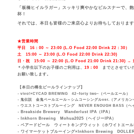
「板橋ヒイルラガー」スッキリ爽やかなピルスナーで、飽
杯！
それでは、本日も皆様のご来店心よりお待ちしております!
★営業時間
平日 16：00 ～ 23:00 (L.O Food 22:00 Drink 22：3
0）
土 15:00 ～ 23:00 (
L.O Food 22:00 Drink 22:3
0)
日・祝 15:00 ～ 22:00 (
L.O Food 21:00 Drink 21:3
0) 
＊小学生以下のお子様のご利用は、
19：00
までとさせてい
お願い致します。
【本日の樽生ビールラインナップ】
- vivo!×CYCAD BREWING 42~forty two~
（ペールエール）
- 鬼伝説 金鬼ペールエール～シムコーシングルver.（アメリカ
- ウエストコーストブルーイング NEVER ENOUGH BASS
- Breakside Brewery Wanderlust IPA
（IPA）
- Inkhorn Brewing Mohua2025（ヘイジーIPA）
- ベアードビール ウィートキングウィット（ホワイトエール
- ワイマーケットブルーイング×Inkhorn Brewing DOLLER