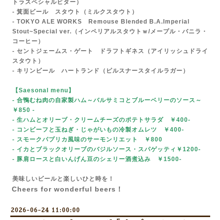
トラスペシャルビター）
- 箕面ビール
スタウト（ミルクスタウト）
- TOKYO ALE WORKS Remouse Blended B.A.Imperial
Stout~Special ver.（インペリアルスタウトｗ/メープル・バニラ・
コーヒー）
- セントジェームス・ゲート ドラフトギネス（アイリッシュドライ
スタウト）
- キリンビール ハートランド（ピルスナースタイルラガー）
【Saesonal menu
】
- 合鴨むね肉の自家製ハム～バルサミコとブルーベリーのソース～
￥850
-
- 生ハムとオリーブ・クリームチーズのポテトサラダ ￥400-
- コンビーフと玉ねぎ・じゃがいもの冷製オムレツ ￥400-
- スモークパプリカ風味のサーモンリエット ￥800
- イカとブラックオリーブのバジルソース・スパゲッティ￥1200-
- 豚肩ロースと白いんげん豆のシェリー酒煮込み ￥1500-
美味しいビールと楽しいひと時を！
Cheers for wonderful beers！
2026-06-24 11:00:00