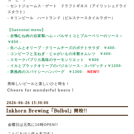
コーヒー）
- セントジェームス・ゲート ドラフトギネス（アイリッシュドライ
スタウト）
- キリンビール ハートランド（ピルスナースタイルラガー）
【Saesonal menu
】
- 合鴨むね肉の自家製ハム～バルサミコとブルーベリーのソース～
￥850
-
- 生ハムとオリーブ・クリームチーズのポテトサラダ ￥400-
- コンビーフと玉ねぎ・じゃがいもの冷製オムレツ ￥400-
- スモークパプリカ風味のサーモンリエット ￥800
- イカとブラックオリーブのバジルソース・スパゲッティ￥1200-
- 豚挽肉のスパイシーハンバーグ ￥1300-
NEW!!
美味しいビールと楽しいひと時を！
Cheers for wonderful beers！
2026-06-26 15:30:00
Inkhorn Brewing「Bulbul」開栓!!
金曜日は元気に16時OPEN!!
こんにちは！佐々木です！