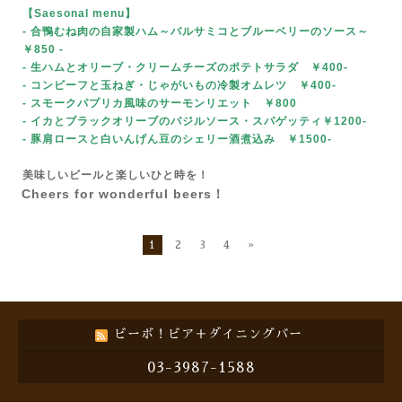
【Saesonal menu
】
- 合鴨むね肉の自家製ハム～バルサミコとブルーベリーのソース～
￥850
-
- 生ハムとオリーブ・クリームチーズのポテトサラダ ￥400-
- コンビーフと玉ねぎ・じゃがいもの冷製オムレツ ￥400-
- スモークパプリカ風味のサーモンリエット ￥800
- イカとブラックオリーブのバジルソース・スパゲッティ￥1200-
- 豚肩ロースと白いんげん豆のシェリー酒煮込み ￥1500-
美味しいビールと楽しいひと時を！
Cheers for wonderful beers！
1
2
3
4
»
ビーボ！ビア＋ダイニングバー
03-3987-1588