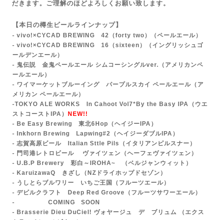
だきます。ご理解のほどよろしくお願い致します。
【本日の樽生ビールラインナップ】
- vivo!×CYCAD BREWING 42（forty two）
（ペールエール）
- vivo!×CYCAD BREWING 16（sixteen）（イングリッシュゴ
ールデンエール）
- 鬼伝説 金鬼ペールエール シムコーシングルver.
（アメリカンペ
ールエール）
- ワイマーケットブルーイング パープルスカイ ペールエール（ア
メリカン ペールエール）
-TOKYO ALE WORKS In Cahoot Vol7*By the Basy IPA（ウエ
ストコーストIPA）
NEW!!
- Be Easy Brewing 東北6Hop（ヘイジーIPA）
- Inkhorn Brewing Lapwing#2（ヘイジーダブルIPA）
- 志賀高原ビール Italian Sttle Pils（イタリアンピルスナー）
- 門司港レトロビール ヴァイツェン（ヘーフェヴァイツェン）
- U.B.P Brewery 彩白～IROHA~ （ベルジャンウィット）
- KaruizawaQ きざし（NZドライホップドセゾン）
- うしとらブルワリー いちご王国（フルーツエール）
- デビルクラフト Deep Red Groove（フルーツサワーエール）
- COMING SOON
- Br
asserie Dieu DuCiel! ヴォヤージュ デ ブリュム （エクス