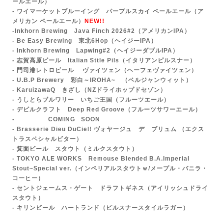
ールエール）
- ワイマーケットブルーイング パープルスカイ ペールエール（ア
メリカン ペールエール）
NEW!!
-
Inkhorn Brewing Java Finch 2026#2（アメリカンIPA）
- Be Easy Brewing 東北6Hop（ヘイジーIPA）
- Inkhorn Brewing Lapwing#2（ヘイジーダブルIPA）
- 志賀高原ビール Italian Sttle Pils（イタリアンピルスナー）
- 門司港レトロビール ヴァイツェン（ヘーフェヴァイツェン）
- U.B.P Brewery 彩白～IROHA~ （ベルジャンウィット）
- KaruizawaQ きざし（NZドライホップドセゾン）
- うしとらブルワリー いちご王国（フルーツエール）
- デビルクラフト Deep Red Groove（フルーツサワーエール）
- COMING SOON
- Br
asserie Dieu DuCiel! ヴォヤージュ デ ブリュム （エクス
トラスペシャルビター）
- 箕面ビール
スタウト（ミルクスタウト）
- TOKYO ALE WORKS Remouse Blended B.A.Imperial
Stout~Special ver.（インペリアルスタウトｗ/メープル・バニラ・
コーヒー）
- セントジェームス・ゲート ドラフトギネス（アイリッシュドライ
スタウト）
- キリンビール ハートランド（ピルスナースタイルラガー）