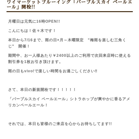
ワイマーケットブルーイング「パープルスカイ ペールエ
ール」開栓!!
月曜日は元気に16時OPEN!!
こんにちは！佐々木です！
本日から7/16まで、雨の日×月～木曜限定 ”梅雨を楽しむ三角く
じ” 開催！
期間中、お一人様あたり￥2400以上のご利用で次回来店時に使える
割引券を1枚お引き頂けます。
雨の日もvivo!で楽しい時間をお過ごしください‼
さて、本日の新規開栓です！！！！！
「パープルスカイ ペールエール」シトラホップが爽やかに香るアメ
リカンペールエール！
それでは、本日も皆様のご来店を心からお待ちしてます!!