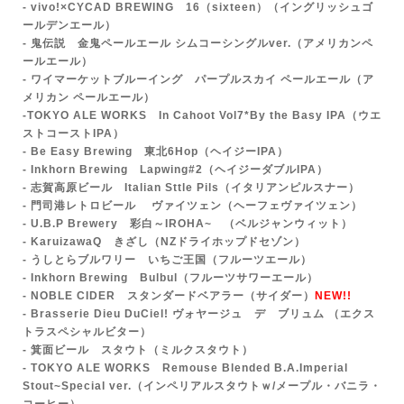
- vivo!×CYCAD BREWING 16（sixteen）（イングリッシュゴ
ールデンエール）
- 鬼伝説 金鬼ペールエール シムコーシングルver.
（アメリカンペ
ールエール）
- ワイマーケットブルーイング パープルスカイ ペールエール（ア
メリカン ペールエール）
-TOKYO ALE WORKS In Cahoot Vol7*By the Basy IPA（ウエ
ストコーストIPA）
- Be Easy Brewing 東北6Hop（ヘイジーIPA）
- Inkhorn Brewing Lapwing#2（ヘイジーダブルIPA）
- 志賀高原ビール Italian Sttle Pils（イタリアンピルスナー）
- 門司港レトロビール ヴァイツェン（ヘーフェヴァイツェン）
- U.B.P Brewery 彩白～IROHA~ （ベルジャンウィット）
- KaruizawaQ きざし（NZドライホップドセゾン）
- うしとらブルワリー いちご王国（フルーツエール）
- Inkhorn Brewing Bulbul（フルーツサワーエール）
- NOBLE CIDER スタンダードベアラー（サイダー）
NEW!!
- Br
asserie Dieu DuCiel! ヴォヤージュ デ ブリュム （エクス
トラスペシャルビター）
- 箕面ビール
スタウト（ミルクスタウト）
- TOKYO ALE WORKS Remouse Blended B.A.Imperial
Stout~Special ver.（インペリアルスタウトｗ/メープル・バニラ・