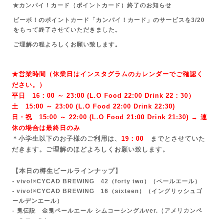
★カンパイ！カード（ポイントカード）終了のお知らせ
ビーボ！のポイントカード「カンパイ！カード」のサービスを3/20
をもって終了させていただきました。
ご理解の程よろしくお願い致します。
★営業時間（休業日はインスタグラムのカレンダーでご確認く
ださい。）
平日 16：00 ～ 23:00 (L.O Food 22:00 Drink 22：3
0）
土 15:00 ～ 23:00 (
L.O Food 22:00 Drink 22:3
0)
日・祝 15:00 ～ 22:00 (
L.O Food 21:00 Drink 21:3
0) → 連
休の場合は最終日のみ
＊小学生以下のお子様のご利用は、
19：00
までとさせていた
だきます。ご理解のほどよろしくお願い致します。
【本日の樽生ビールラインナップ】
- vivo!×CYCAD BREWING 42（forty two）
（ペールエール）
- vivo!×CYCAD BREWING 16（sixteen）（イングリッシュゴ
ールデンエール）
- 鬼伝説 金鬼ペールエール シムコーシングルver.
（アメリカンペ