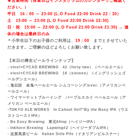
★営業時間（休業日はインスタグラムのカレンダーでご確認く
ださい。）
平日 16：00 ～ 23:00 (L.O Food 22:00 Drink 22：3
0）
土 15:00 ～ 23:00 (
L.O Food 22:00 Drink 22:3
0)
日・祝 15:00 ～ 22:00 (
L.O Food 21:00 Drink 21:3
0) → 連
休の場合は最終日のみ
＊小学生以下のお子様のご利用は、
19：00
までとさせていた
だきます。ご理解のほどよろしくお願い致します。
【本日の樽生ビールラインナップ】
- vivo!×CYCAD BREWING 42（forty two）
（ペールエール）
- vivo!×CYCAD BREWING 16（sixteen）（イングリッシュゴ
ールデンエール）
- 鬼伝説 金鬼ペールエール シムコーシングルver.
（アメリカンペ
ールエール）
- ワイマーケットブルーイング パープルスカイ ペールエール（ア
メリカン ペールエール）
-TOKYO ALE WORKS In Cahoot Vol7*By the Basy IPA（ウエ
ストコーストIPA）
- Be Easy Brewing 東北6Hop（ヘイジーIPA）
- Inkhorn Brewing Lapwing#2（ヘイジーダブルIPA）
- 志賀高原ビール Italian Sttle Pils（イタリアンピルスナー）