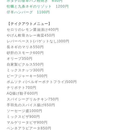
ホタテの香草パン粉焼き 650円
牡蠣と九条ネギのリゾット 1200円
仔羊ハンバーグ 1100円
【テイクアウトメニュー】
セロリのレモン醤油漬け400円
やげん軟骨カレー南蛮450円
レバーペースト(バゲットなし)300円
長ネギのマリネ550円
砂肝のスモーク600円
オリーブ350円
自家製ピクルス550円
ミックスナッツ300円
ビーフジャーキー500円
ポムソティ(ベルギーポテトフライ)500円
チリポテト700円
AQ揚げ餃子600円
スパイシーグリルチキン750円
手羽先のスパイス揚げ650円
ソーセージ盛1000円
ミックスピザ900円
マルゲリータピザ900円
ペンネアラビアータ850円