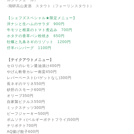
ルジャンエール）
-飛騨高山麦酒 スタウト（フォーリンスタウト）
【シェフズスペシャル★限定メニュー】
洋ナシと生ハムのサラダ 900円
牛モツと根菜のトマト煮込み 700円
ホタテの香草パン粉焼き 650円
牡蠣と九条ネギのリゾット 1200円
仔羊ハンバーグ 1100円
【テイクアウトメニュー】
セロリのレモン醤油漬け400円
やげん軟骨カレー南蛮450円
レバーペースト(バゲットなし)300円
長ネギのマリネ550円
砂肝のスモーク600円
オリーブ350円
自家製ピクルス550円
ミックスナッツ300円
ビーフジャーキー500円
ポムソティ(ベルギーポテトフライ)500円
チリポテト700円
AQ揚げ餃子600円