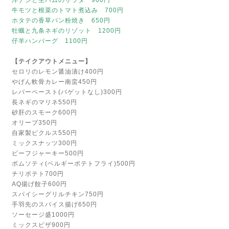
洋ナシと生ハムのサラダ 900円
牛モツと根菜のトマト煮込み 700円
ホタテの香草パン粉焼き 650円
牡蠣と九条ネギのリゾット 1200円
仔羊ハンバーグ 1100円
【テイクアウトメニュー】
セロリのレモン醤油漬け400円
やげん軟骨カレー南蛮450円
レバーペースト(バゲットなし)300円
長ネギのマリネ550円
砂肝のスモーク600円
オリーブ350円
自家製ピクルス550円
ミックスナッツ300円
ビーフジャーキー500円
ポムソティ(ベルギーポテトフライ)500円
チリポテト700円
AQ揚げ餃子600円
スパイシーグリルチキン750円
手羽先のスパイス揚げ650円
ソーセージ盛1000円
ミックスピザ900円