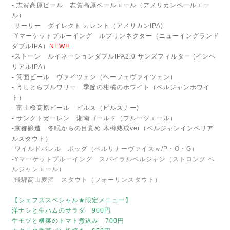
- 志賀高原ビール 志賀高原ペールエール（アメリカンペールエー
ル）
-サーリー ダイレクト カレント（アメリカンIPA)
-Yマーケットブルーイング ルプリンネクター（ニューイングランド
ダブルIPA）
NEW!!
-ストーン ルイネーションダブルIPA2.0 サンズフィルター (インペ
リアルIPA）
- 箕面ビール ヴァイツェン（ヘーフェヴァイツェン）
- うしとらブルワリー 季節の柑橘のホワイト（ベルジャンホワイ
ト）
- 富士桜高原ビール ピルス（ピルスナー)
- サンクトガーレン 湘南ゴールド（フルーツエール）
-京都醸造 冬眠からの目覚め 木樽熟成ver（ベルジャンインペリア
ルスタウト）
-ワイルドバレル ポッグ（ベルリナーヴァイスｗ/P・O・G）
-Yマーケットブルーイング スパイラルベルジャン（ストロング ベ
ルジャンエール）
-飛騨高山麦酒 スタウト（フォーリンスタウト）
【シェフズスペシャル★限定メニュー】
洋ナシと生ハムのサラダ 900円
牛モツと根菜のトマト煮込み 700円