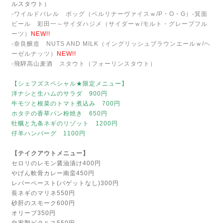
ルスタウト）
-ワイルドバレル ポッグ（ベルリナーヴァイスｗ/P・O・G）
-箕面
ビール 彩田一～サイダハジメ（サイダーｗ/モルト・グレープフル
ーツ）
NEW!!
-奈良醸造 NUTS AND MILK（イングリッシュブラウンエールｗ/ヘ
ーゼルナッツ）
NEW!!
-飛騨高山麦酒 スタウト（フォーリンスタウト）
【シェフズスペシャル★限定メニュー】
洋ナシと生ハムのサラダ 900円
牛モツと根菜のトマト煮込み 700円
ホタテの香草パン粉焼き 650円
牡蠣と九条ネギのリゾット 1200円
仔羊ハンバーグ 1100円
【テイクアウトメニュー】
セロリのレモン醤油漬け400円
やげん軟骨カレー南蛮450円
レバーペースト(バゲットなし)300円
長ネギのマリネ550円
砂肝のスモーク600円
オリーブ350円