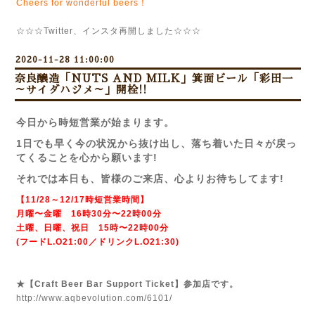
Cheers for wonderful beers！
☆☆☆Twitter、インスタ再開しました☆☆☆
2020-11-28 11:00:00
奈良醸造「NUTS AND MILK」箕面ビール「彩田一
～サイダハジメ～」開栓!!
今日から時短営業が始まります。
1日でも早く今の状況から抜け出し、落ち着いた日々が戻っ
てくることを心から願います!
それでは本日も、皆様のご来店、心よりお待ちしてます!
【11/28～12/17時短営業時間】
月曜〜金曜 16時30分〜22時00分
土曜、日曜、祝日 15時〜22時00分
(フードL.O21:00／ドリンクL.O21:30)
★【Craft Beer Bar Support Ticket】参加店です。
http://www.aqbevolution.com/6101/