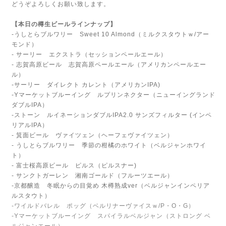
どうぞよろしくお願い致します。
【本日の樽生ビールラインナップ】
-うしとらブルワリー Sweet 10 Almond（ミルクスタウトｗ/アー
モンド）
- サーリー エクストラ（セッションペールエール）
- 志賀高原ビール 志賀高原ペールエール（アメリカンペールエー
ル）
-サーリー ダイレクト カレント（アメリカンIPA)
-Yマーケットブルーイング ルプリンネクター（ニューイングランド
ダブルIPA）
-ストーン ルイネーションダブルIPA2.0 サンズフィルター (インペ
リアルIPA）
- 箕面ビール ヴァイツェン（ヘーフェヴァイツェン）
- うしとらブルワリー 季節の柑橘のホワイト（ベルジャンホワイ
ト）
- 富士桜高原ビール ピルス（ピルスナー)
- サンクトガーレン 湘南ゴールド（フルーツエール）
-京都醸造 冬眠からの目覚め 木樽熟成ver（ベルジャンインペリア
ルスタウト）
-ワイルドバレル ポッグ（ベルリナーヴァイスｗ/P・O・G）
-Yマーケットブルーイング スパイラルベルジャン（ストロング ベ