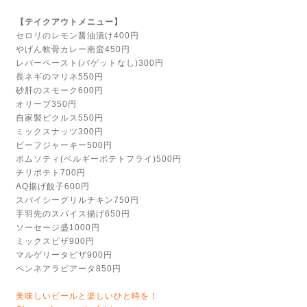
【テイクアウトメニュー】
セロリのレモン醤油漬け400円
やげん軟骨カレー南蛮450円
レバーペースト(バゲットなし)300円
長ネギのマリネ550円
砂肝のスモーク600円
オリーブ350円
自家製ピクルス550円
ミックスナッツ300円
ビーフジャーキー500円
ポムソティ(ベルギーポテトフライ)500円
チリポテト700円
AQ揚げ餃子600円
スパイシーグリルチキン750円
手羽先のスパイス揚げ650円
ソーセージ盛1000円
ミックスピザ900円
マルゲリータピザ900円
ペンネアラビアータ850円
美味しいビールと楽しいひと時を！