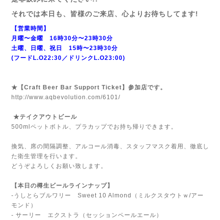
それでは本日も、皆様のご来店、心よりお待ちしてます!
【営業時間】
月曜〜金曜 16時30分〜23時30分
土曜、日曜、祝日 15時〜23時30分
(フードL.O22:30／ドリンクL.O23:00)
★【Craft Beer Bar Support Ticket】参加店です。
http://www.aqbevolution.com/6101/
★テイクアウトビール
500mlペットボトル、プラカップでお持ち帰りできます。
換気、席の間隔調整、アルコール消毒、スタッフマスク着用、徹底し
た衛生管理を行います。
どうぞよろしくお願い致します。
【本日の樽生ビールラインナップ】
-うしとらブルワリー Sweet 10 Almond（ミルクスタウトｗ/アー
モンド）
- サーリー エクストラ（セッションペールエール）