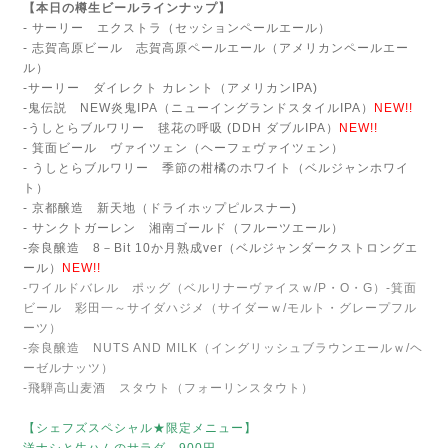
【本日の樽生ビールラインナップ】
- サーリー エクストラ（セッションペールエール）
- 志賀高原ビール 志賀高原ペールエール（アメリカンペールエー
ル）
-サーリー ダイレクト カレント（アメリカンIPA)
-鬼伝説 NEW炎鬼IPA（ニューイングランドスタイルIPA）
NEW!!
-うしとらブルワリー 毬花の呼吸 (DDH ダブルIPA）
NEW!!
- 箕面ビール ヴァイツェン（ヘーフェヴァイツェン）
- うしとらブルワリー 季節の柑橘のホワイト（ベルジャンホワイ
ト）
- 京都醸造 新天地（ドライホップピルスナー)
- サンクトガーレン 湘南ゴールド（フルーツエール）
-奈良醸造 8－Bit 10か月熟成ver（ベルジャンダークストロングエ
ール）
NEW!!
-ワイルドバレル ポッグ（ベルリナーヴァイスｗ/P・O・G）
-箕面
ビール 彩田一～サイダハジメ（サイダーｗ/モルト・グレープフル
ーツ）
-奈良醸造 NUTS AND MILK（イングリッシュブラウンエールｗ/ヘ
ーゼルナッツ）
-飛騨高山麦酒 スタウト（フォーリンスタウト）
【シェフズスペシャル★限定メニュー】