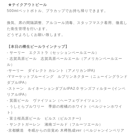
★テイクアウトビール
500mlペットボトル、プラカップでお持ち帰りできます。
換気、席の間隔調整、アルコール消毒、スタッフマスク着用、徹底し
た衛生管理を行います。
どうぞよろしくお願い致します。
【本日の樽生ビールラインナップ】
- サーリー エクストラ（セッションペールエール）
- 志賀高原ビール 志賀高原ペールエール（アメリカンペールエー
ル）
-サーリー ダイレクト カレント（アメリカンIPA)
-Yマーケットブルーイング ルプリンネクター（ニューイングランド
ダブルIPA）
-ストーン ルイネーションダブルIPA2.0 サンズフィルター (インペ
リアルIPA）
- 箕面ビール ヴァイツェン（ヘーフェヴァイツェン）
- うしとらブルワリー 季節の柑橘のホワイト（ベルジャンホワイ
ト）
- 富士桜高原ビール ピルス（ピルスナー)
- サンクトガーレン 湘南ゴールド（フルーツエール）
-京都醸造 冬眠からの目覚め 木樽熟成ver（ベルジャンインペリア