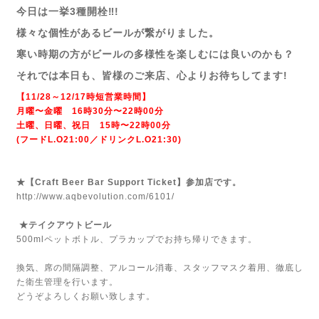
今日は一挙3種開栓‼!
様々な個性があるビールが繋がりました。
寒い時期の方がビールの多様性を楽しむには良いのかも？
それでは本日も、皆様のご来店、心よりお待ちしてます!
【11/28～12/17時短営業時間】
月曜〜金曜 16時30分〜22時00分
土曜、日曜、祝日 15時〜22時00分
(フードL.O21:00／ドリンクL.O21:30)
★【Craft Beer Bar Support Ticket】参加店です。
http://www.aqbevolution.com/6101/
★テイクアウトビール
500mlペットボトル、プラカップでお持ち帰りできます。
換気、席の間隔調整、アルコール消毒、スタッフマスク着用、徹底し
た衛生管理を行います。
どうぞよろしくお願い致します。