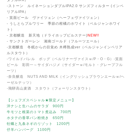
ダブルIPA）
-ストーン ルイネーションダブルIPA2.0 サンズフィルター (インペ
リアルIPA）
- 箕面ビール ヴァイツェン（ヘーフェヴァイツェン）
- うしとらブルワリー 季節の柑橘のホワイト（ベルジャンホワイ
ト）
- 京都醸造 新天地（ドライホップピルスナー)
NEW!!
- サンクトガーレン 湘南ゴールド（フルーツエール）
-京都醸造 冬眠からの目覚め 木樽熟成ver（ベルジャンインペリア
ルスタウト）
-ワイルドバレル ポッグ（ベルリナーヴァイスｗ/P・O・G）
-箕面
ビール 彩田一～サイダハジメ（サイダーｗ/モルト・グレープフル
ーツ）
-奈良醸造 NUTS AND MILK（イングリッシュブラウンエールｗ/ヘ
ーゼルナッツ）
-飛騨高山麦酒 スタウト（フォーリンスタウト）
【シェフズスペシャル★限定メニュー】
洋ナシと生ハムのサラダ 900円
牛モツと根菜のトマト煮込み 700円
ホタテの香草パン粉焼き 650円
牡蠣と九条ネギのリゾット 1200円
仔羊ハンバーグ 1100円