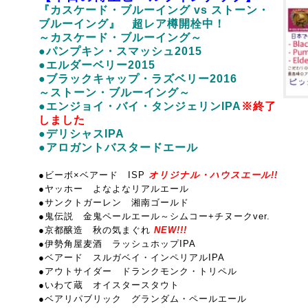
『カスケード・ブルーイング vs ストーン・
ブルーイング』 超レア樽開栓中！
～カスケード・ブルーイング～
●パンプキン・スマッシュ2015
●エルダーベリー2015
●ブラックキャップ・ラズベリー2016
～ストーン・ブルーイング～
●エンジョイ・バイ・タンジェリンIPA
※終了
しました
●デリシャスIPA
●アロガントバスタードエール
●ビーボ×ベアード ISP
オリジナル・ハウスエール!!
●ヤッホー よなよなリアルエール
●サンクトガーレン 湘南ゴールド
●鬼伝説 金鬼ペールエール～シムコー+チヌークver.
●京都醸造 秋の気まぐれ
NEW!!!
●伊勢角屋麦酒 ラッシュホップIPA
●ベアード スルガベイ・インペリアルIPA
●アウトサイダー ドランクモンク・トリペル
●いわて蔵 オイスタースタウト
●ベアリパブリック グランダム・ペールエール