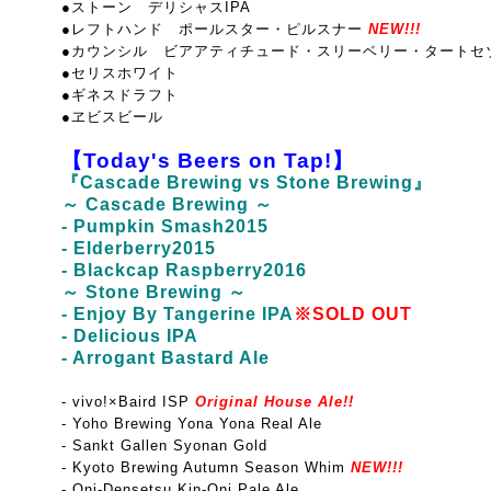
●ストーン デリシャスIPA
●レフトハンド ポールスター・ピルスナー
NEW!!!
●カウンシル ビアアティチュード・スリーベリー・タートセ
●セリスホワイト
●ギネスドラフト
●ヱビスビール
【Today's Beers on Tap!】
『Cascade Brewing vs Stone Brewing』
～ Cascade Brewing ～
- Pumpkin Smash2015
- Elderberry2015
- Blackcap Raspberry2016
～ Stone Brewing ～
- Enjoy By Tangerine IPA
※SOLD OUT
- Delicious IPA
- Arrogant Bastard Ale
- vivo!×Baird ISP
Original House Ale!!
- Yoho Brewing Yona Yona Real Ale
- Sankt Gallen Syonan Gold
- Kyoto Brewing Autumn Season Whim
NEW!!!
- Oni-Densetsu Kin-Oni Pale Ale