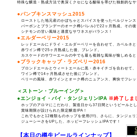
特殊な醸造・熟成方法で奥深くクセになる酸味を帯びた独創的なサ
●パンプキンスマッシュ2015
ローストした地元産のかぼちゃとスパイスを使ったベルジャンス
バーボンとブランデーのオーク樽(バレル)で22ヶ月熟成、
その後
シナモンの甘い風味と適度なサワネスがバランス！
●エルダーベリー2015
レッドエールにドライ・エルダーベリーを合わせて、カベルネと
赤ワイン樽で25ヶ月熟成した後、ブレンド。
カスケードのサワーエールの中でも最も複雑な風味が愉しめると
●ブラックキャップ・ラズベリー2016
ブロンドエールとウィートエールに黒・赤キイチゴを合わせて、
ワイン樽で14ヶ月熟成させた後にブレンド。
ベリーの風味、赤ワインとオーク樽のニュアンス、爽快でフレッ
＜ストーン・ブルーイング＞
●エンジョイ・バイ・タンジェリンIPA
※終了しま
ホップのアロマにこだわり、製造日から37日間というビールと
賞味期限が設けられた限定醸造IPA！
これでもかと12種類ものホップを使用(!!!)、さらに、タンジェ
ジューシーさをUPした、ホッピーフレッシュIPAです！
【本日の樽生ビールラインナップ】