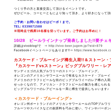
つくり手の方と直接交流して頂けるイベントです。
ぜひビール、コーヒーともにより知って頂き、より好きになって頂
ご予約・お問い合わせはビーボ！まで。
TEL: 0339871588
※現時点で残席10名様を切っています。ご予約はお早めに！
10/28 ビールラインナップ発表しました!!要チェ
詳細はvivoblog!で ⇒
http://vivo-beer.jugem.jp/?eid=879
Facebookイベントページもあります!!⇒
https://www.facebook.
カスケード・ブルーイング樽生入荷!!＆ストーン・
『カスケードvsストーン』ビッグブルワリー・レ
サンディエゴの人気ブルワリーのストーン・ブルーイング。
オレゴンのアメリカンサワーエールで有名なカスケード・ブルーイ
アメリカのクラフトビールな街のビッグブルワイーのレア樽の入荷
せっかくなので、アメリカン・クラフトビールの魅力を感じられる
ビッグブルワリーのレアビールを一斉に樽生で提供しちゃいます♪
＜カスケード・ブルーイング＞
オレゴン州ポートランドのアメリカンサワーエールのTOPブルワリ
フルーツやスパイスなどの副原料を巧みに使い、ワインやバーボン