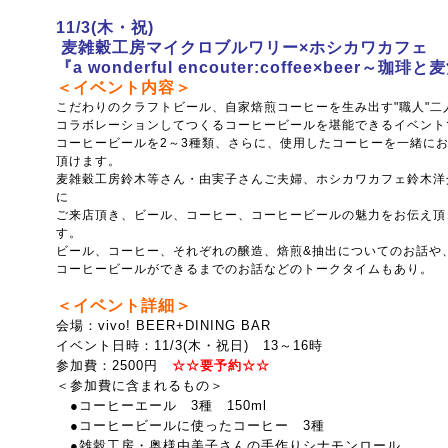
11/3(木・祝)
麦雑穀工房マイクロブルワリー×ホシカワカフェ
『a wonderful encouter:coffee×beer
～珈琲と麦
＜イベント内容＞
こだわりのクラフトビール、自家焙煎コーヒーを生み出す"職人"二
コラボレーションしてつくるコーヒービールを堪能できるイベント
コーヒービールを2～3種類、さらに、使用したコーヒーを一緒に
頂けます。
麦雑穀工房鈴木等さん・由実子さんご夫婦、ホシカワカフェ鈴木洋
に
ご来店頂き、ビール、コーヒー、コーヒービールの魅力をお伝え頂
す。
ビール、コーヒー、それぞれの醸造、焙煎&抽出についてのお話や
コーヒービールができるまでのお話などのトークタイムもあり。
＜イベント詳細＞
会場：vivo! BEER+DINING BAR
イベント日時：11/3(木・祝日) 13～16時
参加費：2500円
☆☆要予約☆☆
＜参加費に含まれるもの＞
●コーヒーエール 3種 150ml
●コーヒービールに使ったコーヒー 3種
●雑穀工房・奥様由美子さんの手作りシナモンロール