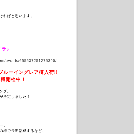
ければと思います。
キラ♪
com/events/655537251275390/
ブルーイングレア樽入荷!!
ア樽開栓中！
ング。
が決定しました！
ー。
の樽で長期熟成するなど、