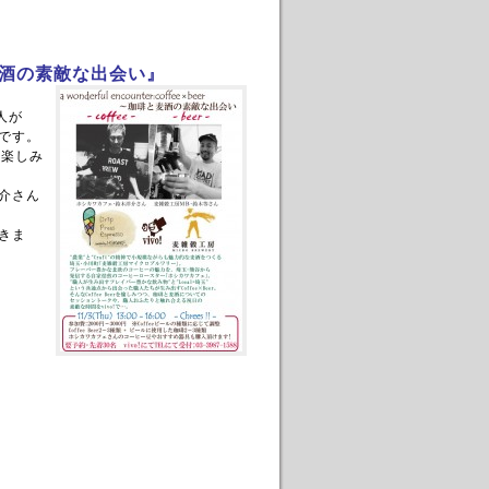
酒の素敵な出会い』
人が
です。
お楽しみ
介さん
きま
、