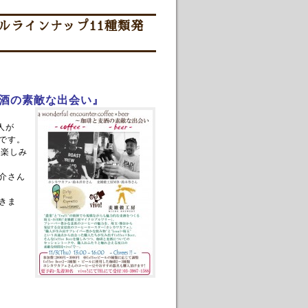
ールラインナップ11種類発
酒の素敵な出会い』
人が
です。
お楽しみ
介さん
きま
、