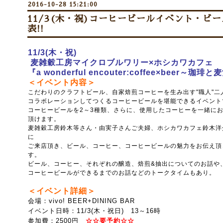
2016-10-28 15:21:00
11/3(木・祝)コーヒービールイベント・ビ
表!!
11/3(木・祝)
麦雑穀工房マイクロブルワリー×ホシカワカフェ
『a wonderful encouter:coffee×beer
～珈琲と麦
＜イベント内容＞
こだわりのクラフトビール、自家焙煎コーヒーを生み出す"職人"二
コラボレーションしてつくるコーヒービールを堪能できるイベント
コーヒービールを2～3種類、さらに、使用したコーヒーを一緒に
頂けます。
麦雑穀工房鈴木等さん・由実子さんご夫婦、ホシカワカフェ鈴木洋
に
ご来店頂き、ビール、コーヒー、コーヒービールの魅力をお伝え頂
す。
ビール、コーヒー、それぞれの醸造、焙煎&抽出についてのお話や
コーヒービールができるまでのお話などのトークタイムもあり。
＜イベント詳細＞
会場：vivo! BEER+DINING BAR
イベント日時：11/3(木・祝日) 13～16時
参加費：2500円
☆☆要予約☆☆