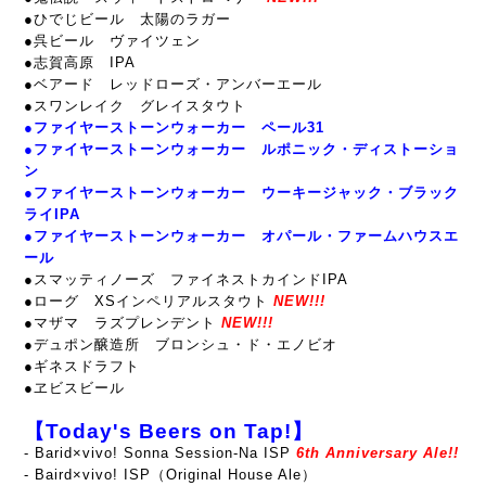
●ひでじビール 太陽のラガー
●呉ビール ヴァイツェン
●志賀高原 IPA
●ベアード レッドローズ・アンバーエール
●スワンレイク グレイスタウト
●ファイヤーストーンウォーカー ペール31
●ファイヤーストーンウォーカー ルポニック・ディストーショ
ン
●ファイヤーストーンウォーカー ウーキージャック・ブラック
ライIPA
●ファイヤーストーンウォーカー オパール・ファームハウスエ
ール
●スマッティノーズ ファイネストカインドIPA
●ローグ XSインペリアルスタウト
NEW!!!
●マザマ ラズプレンデント
NEW!!!
●デュポン醸造所 ブロンシュ・ド・エノビオ
●ギネスドラフト
●ヱビスビール
【Today's Beers on Tap!】
- Barid×vivo! Sonna Session-Na ISP
6th Anniversary Ale!!
- Baird×vivo! ISP（Original House Ale）