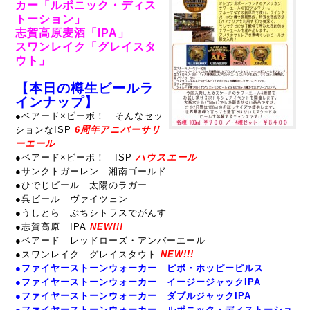
カー「ルポニック・ディス
トーション」
志賀高原麦酒「IPA」
スワンレイク「グレイスタ
ウト」
【本日の樽生ビールラ
インナップ】
●ベアード×ビーボ！ そんなセッ
ションなISP
6周年アニバーサリ
ーエール
●
ベアード×ビーボ！ ISP
ハウスエール
●サンクトガーレン 湘南ゴールド
●ひでじビール 太陽のラガー
●呉ビール ヴァイツェン
●うしとら ぶちシトラスでがんす
●志賀高原 IPA
NEW!!!
●ベアード レッドローズ・アンバーエール
●スワンレイク グレイスタウト
NEW!!!
●
ファイヤーストーンウォーカー ピボ・ホッピーピルス
●ファイヤーストーンウォーカー イージージャックIPA
●
ファイヤーストーンウォーカー ダブルジャックIPA
●ファイヤーストーンウォーカー ルポニック・ディストーショ