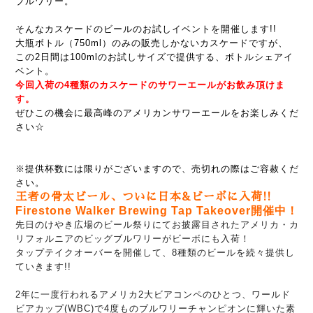
ブルワリー。
そんなカスケードのビールのお試しイベントを開催します!!
大瓶ボトル（750ml）のみの販売しかないカスケードですが、
この2日間は100mlのお試しサイズで提供する、ボトルシェアイ
ベント。
今回入荷の4種類のカスケードのサワーエールがお飲み頂けま
す。
ぜひこの機会に最高峰のアメリカンサワーエールをお楽しみくだ
さい☆
※提供杯数には限りがございますので、売切れの際はご容赦くだ
さい。
王者の骨太ビール、ついに日本&ビーボに入荷!!
Firestone Walker Brewing Tap Takeover開催中！
先日のけやき広場のビール祭りにてお披露目された
アメリカ・カ
リフォルニアの
ビッグブルワリーがビーボにも入荷！
タップテイクオーバーを開催して、8種類のビールを続々提供し
ていきます!!
2年に一度行われるアメリカ2大ビアコンペのひとつ、ワールド
ビアカップ(WBC)で
4度ものブルワリーチャンピオンに輝いた素