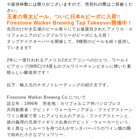
※提供杯数には限りがございますので、売切れの際はご容赦くだ
さい。
王者の骨太ビール、ついに日本&ビーボに入荷!!
Firestone Walker Brewing Tap Takeover開催中！
先日のけやき広場のビール祭りにてお披露目された
アメリカ・カ
リフォルニアの
ビッグブルワリーがビーボにも入荷！
タップテイクオーバーを開催して、8種類のビールを続々提供し
ていきます!!
2年に一度行われるアメリカ2大ビアコンペのひとつ、ワールド
ビアカップ(WBC)で
4度ものブルワリーチャンピオンに輝いた素
晴らしい醸造所です！
以下、輸入元のナガノトレーディングの紹介文です。
Firestone Walker Brewing Co.について
設立年：1996年
所在地：カリフォルニア州パソロブレス
共同創業者：デビッド・ウォーカー／アダム・ファイアストーン
ワイン農家で育ったアメリカ人のアダム・ファイアストーンと、
彼の義理の兄弟でイギリス出身のデビッド・ウォーカーという、
全く異なったルーツを持つ2人がサンタバーバラのワイン畑の隅
で始めた小さなブリュワリー。