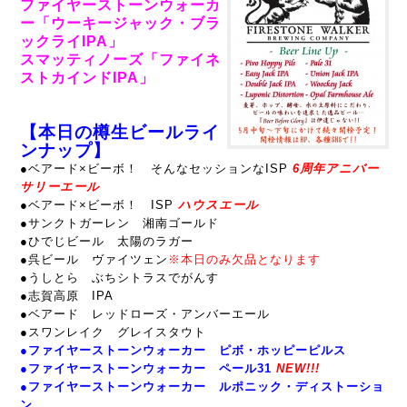
ファイヤーストーンウォーカ
ー「ウーキージャック・ブラ
ックライIPA」
スマッティノーズ「ファイネ
ストカインドIPA」
【本日の樽生ビールライ
ンナップ】
●ベアード×ビーボ！ そんなセッションなISP
6周年アニバー
サリーエール
●
ベアード×ビーボ！ ISP
ハウスエール
●サンクトガーレン 湘南ゴールド
●ひでじビール 太陽のラガー
●呉ビール ヴァイツェン
※本日のみ欠品となります
●うしとら ぶちシトラスでがんす
●志賀高原 IPA
●ベアード レッドローズ・アンバーエール
●スワンレイク グレイスタウト
●
ファイヤーストーンウォーカー ピボ・ホッピーピルス
●ファイヤーストーンウォーカー ペール31
NEW!!!
●ファイヤーストーンウォーカー ルポニック・ディストーショ
ン