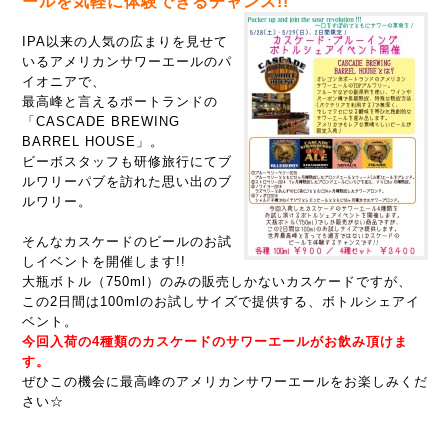
ールを気軽に体験できるチャンス!!
IPA以来の人気の広まりを見せて
いるアメリカンサワーエールのパ
イオニアで、
最高峰と言えるポートランドの
「CASCADE BREWING
BARREL HOUSE」。
ビーボスタッフも研修旅行にてブ
ルワリーパブを訪れた思い出のブ
ルワリー。
そんなカスケードのビールのお試
しイベントを開催します!!
大瓶ボトル（750ml）のみの販売しかないカスケードですが、
この2日間は100mlのお試しサイズで提供する、ボトルシェアイ
ベント。
今回入荷の4種類のカスケードのサワーエールがお飲み頂けま
す。
ぜひこの機会に最高峰のアメリカンサワーエールをお楽しみくだ
さい☆