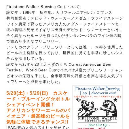
Firestone Walker Brewing Co.について
設立年：1996年
所在地：カリフォルニア州パソロブレス
共同創業者：デビッド・ウォーカー／アダム・ファイアストーン
ワイン農家で育ったアメリカ人のアダム・ファイアストーンと、
彼の義理の兄弟でイギリス出身のデビッド・ウォーカーという、
全く異なったルーツを持つ2人がサンタバーバラのワイン畑の隅
で始めた小さなブリュワリー。
アメリカのクラフトブリュワリーとしては唯一、木樽を使用した
ビールの主発酵を行っており、世界的に見ても非常に珍しいシス
テムを採用している。
設立からわずか20年足らずのうちにGreat American Beer
Festival、World Beer Cupでそれぞれ4度のブリュワリーチャン
ピオンの栄冠を手にし、全米最高峰の評価と名声を得る人気ブリ
ュワリーへと成長を果たした。
5/28(土)・5/29(日) カスケ
ード・ブルーイング☆ボトル
シェアイベント開催！
アメリカンサワーエールのパ
イオニア・最高峰のビールを
気軽に体験できるチャンス!!
IPA以来の人気の広まりを見せてい