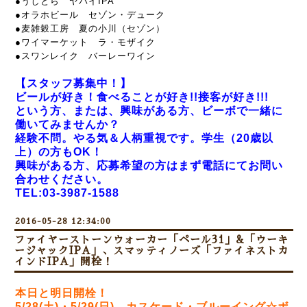
●うしとら ヤバイIPA
●オラホビール セゾン・デューク
●麦雑穀工房 夏の小川（セゾン）
●ワイマーケット ラ・モザイク
●スワンレイク バーレーワイン
【スタッフ募集中！】
ビールが好き！食べることが好き!!接客が好き!!!
という方、または、興味がある方、ビーボで一緒に
働いてみませんか？
経験不問。やる気＆人柄重視です。学生（20歳以
上）の方もOK！
興味がある方、応募希望の方はまず電話にてお問い
合わせください。
TEL:03-3987-1588
2016-05-28 12:34:00
ファイヤーストーンウォーカー「ペール31」&「ウーキ
ージャックIPA」、スマッティノーズ「ファイネストカ
インドIPA」開栓！
本日と明日開栓！
5/28(土)・5/29(日)
カスケード・ブルーイング☆ボ