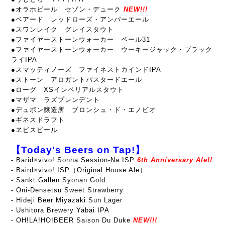
●オラホビール セゾン・デューク
NEW!!!
●ベアード レッドローズ・アンバーエール
●スワンレイク グレイスタウト
●ファイヤーストーンウォーカー ペール31
●ファイヤーストーンウォーカー ウーキージャック・ブラック
ライIPA
●スマッティノーズ ファイネストカインドIPA
●ストーン アロガントバスタードエール
●ローグ XSインペリアルスタウト
●マザマ ラズプレンデント
●デュポン醸造所 ブロンシュ・ド・エノビオ
●ギネスドラフト
●ヱビスビール
【Today's Beers on Tap!】
- Barid×vivo! Sonna Session-Na ISP
6th Anniversary Ale!!
- Baird×vivo! ISP（Original House Ale）
- Sankt Gallen Syonan Gold
- Oni-Densetsu Sweet Strawberry
- Hideji Beer Miyazaki Sun Lager
- Ushitora Brewery Yabai IPA
- OH!LA!HO!BEER Saison Du Duke
NEW!!!