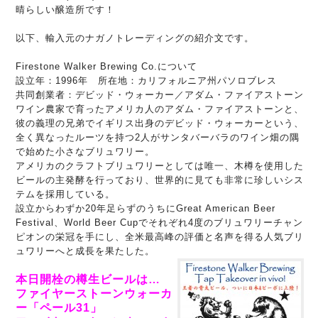
晴らしい醸造所です！
以下、輸入元のナガノトレーディングの紹介文です。
Firestone Walker Brewing Co.について
設立年：1996年
所在地：カリフォルニア州パソロブレス
共同創業者：デビッド・ウォーカー／アダム・ファイアストーン
ワイン農家で育ったアメリカ人のアダム・ファイアストーンと、
彼の義理の兄弟でイギリス出身のデビッド・ウォーカーという、
全く異なったルーツを持つ2人がサンタバーバラのワイン畑の隅
で始めた小さなブリュワリー。
アメリカのクラフトブリュワリーとしては唯一、木樽を使用した
ビールの主発酵を行っており、世界的に見ても非常に珍しいシス
テムを採用している。
設立からわずか20年足らずのうちにGreat American Beer
Festival、World Beer Cupでそれぞれ4度のブリュワリーチャン
ピオンの栄冠を手にし、全米最高峰の評価と名声を得る人気ブリ
ュワリーへと成長を果たした。
本日開栓の樽生ビールは…
ファイヤーストーンウォーカ
ー「ペール31」