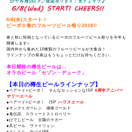
6/8(水)スタート！
ビーボ☆春のフルーツビール祭り2016!!
春と秋に恒例となっているビーボのフルーツビール祭りを今年も
開催します♪
国内外から集めた10種類のフルーツビールが大集合！
ラインナップの発表はもうちょっとだけお待ちください。
本日開栓の樽生ビールは…
オラホビール「セゾン・デューク」
【本日の樽生ビールラインナップ】
●ベアード×ビーボ！ そんなセッションなISP
6周年アニバー
サリーエール
●
ベアード×ビーボ！ ISP
ハウスエール
●サンクトガーレン 湘南ゴールド
●鬼伝説 スウィートストロベリー
●ひでじビール 太陽のラガー
●呉ビール ヴァイツェン
●うしとら ヤバイIPA