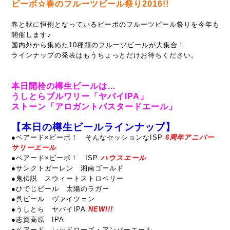
ビーボ☆春のフルーツビール祭り2016!!
春と秋に恒例となっているビーボのフルーツビール祭りを今年も
開催します♪
国内外から集めた10種類のフルーツビールが大集合！
ラインナップの発表はもうちょっとだけお待ちください。
本日開栓の樽生ビールは…
うしとらブルワリー「ヤバイIPA」
ストーン「アロガントバスタードエール」
【本日の樽生ビールラインナップ】
●ベアード×ビーボ！ そんなセッションなISP
6周年アニバー
サリーエール
●
ベアード×ビーボ！ ISP
ハウスエール
●サンクトガーレン 湘南ゴールド
●鬼伝説 スウィートストロベリー
●ひでじビール 太陽のラガー
●呉ビール ヴァイツェン
●うしとら ヤバイIPA
NEW!!!
●志賀高原 IPA
●ベアード レッドローズ・アンバーエール