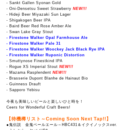
- Sankt Gallen Syonan Gold
- Oni-Densetsu Sweet Strawberry
NEW!!!
- Hideji Beer Miyazaki Sun Lager
- Shigakogen Beer IPA
- Baird Beer Red Rose Amber Ale
- Swan Lake Gray Stout
-
Firestone Walker Opal Farmhouse Ale
- Firestone Walker Pale 31
- Firestone Walker Woockey Jack Black Rye IPA
-
Firestone Walker Ruponic Distortion
- Smuttynose Finestkind IPA
- Rogue XS Imperial Stout
NEW!!!
- Mazama Rasplendent
NEW!!!
- Brasserie Dupont Blanhe de Hainaut Bio
- Guinness Drauft
- Sapporo Yebisu
今夜も美味しいビールと楽しいひと時を！
Ceers for Wonderful Craft Beers!
【待機樽リスト～Coming Soon Next Tap!!】
●鬼伝説 金鬼ペールエール～HBC431＆イクイノックスver.