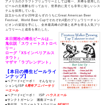
アメリカのクラフトブリュワリーとしては唯一、木樽を使用した
ビールの主発酵を行っており、世界的に見ても非常に珍しいシス
テムを採用している。
設立からわずか20年足らずのうちにGreat American Beer
Festival、World Beer Cupでそれぞれ4度のブリュワリーチャン
ピオンの栄冠を手にし、全米最高峰の評価と名声を得る人気ブリ
ュワリーへと成長を果たした。
本日開栓の樽生ビールは…
鬼伝説「スウィートストロベ
リー」
ローグ「XSインペリアルス
タウト」
マザマ「ラプレンデント」
【本日の樽生ビールライ
ンナップ】
●ベアード×ビーボ！ そんなセッ
ションなISP
6周年アニバーサリ
ーエール
●
ベアード×ビーボ！ ISP
ハウスエール
●サンクトガーレン 湘南ゴールド
●鬼伝説 スウィートストロベリー
NEW!!!