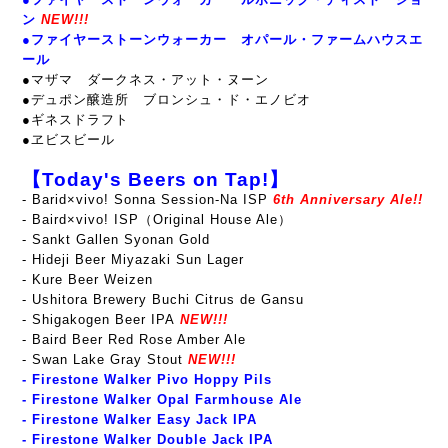
ン
NEW!!!
●ファイヤーストーンウォーカー オパール・ファームハウスエ
ール
●
マザマ ダークネス・アット・ヌーン
●デュポン醸造所 ブロンシュ・ド・エノビオ
●ギネスドラフト
●ヱビスビール
【Today's Beers on Tap!】
- Barid×vivo! Sonna Session-Na ISP
6th Anniversary Ale!!
- Baird×vivo! ISP（Original House Ale）
- Sankt Gallen Syonan Gold
- Hideji Beer Miyazaki Sun Lager
- Kure Beer Weizen
- Ushitora Brewery Buchi Citrus de Gansu
- Shigakogen Beer IPA
NEW!!!
- Baird Beer Red Rose Amber Ale
- Swan Lake Gray Stout
NEW!!!
-
Firestone Walker Pivo Hoppy Pils
-
Firestone Walker Opal Farmhouse Ale
- Firestone Walker Easy Jack IPA
-
Firestone Walker Double Jack IPA