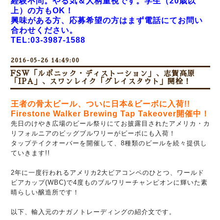
経験不問。やる気＆人柄重視です。学生（20歳以
上）の方もOK！
興味がある方、応募希望の方はまず電話にてお問い
合わせください。
TEL:03-3987-1588
2016-05-26 14:49:00
FSW「ルポニック・ディストーション」、志賀高原
「IPA」、スワンレイク「グレイスタウト」開栓！
王者の骨太ビール、ついに日本&ビーボに入荷!!
Firestone Walker Brewing Tap Takeover開催中！
先日のけやき広場のビール祭りにてお披露目された
アメリカ・カ
リフォルニアの
ビッグブルワリーがビーボにも入荷！
タップテイクオーバーを開催して、8種類のビールを続々提供し
ていきます!!
2年に一度行われるアメリカ2大ビアコンペのひとつ、ワールド
ビアカップ(WBC)で
4度ものブルワリーチャンピオンに輝いた素
晴らしい醸造所です！
以下、輸入元のナガノトレーディングの紹介文です。