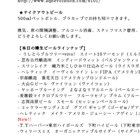
http://www.aqbevolution.com/6101/
★テイクアウトビール
500mlペットボトル、プラカップでお持ち帰りできます。
換気、席の間隔調整、アルコール消毒、スタッフマスク着用、
どうぞよろしくお願い致します。
【本日の樽生ビールラインナップ】
- うしとらブルワリー×vivo! スイート10アーモンド（ミ
- 忽布古丹醸造所 インディードウィット（ベルジャンウィッ
- スワンレイク 越乃米こしひかり仕込みビール（ライスラガ
- ヘレティック イーヴィル ツイン レッドIPA（アメリカン
-京都醸造 重見天日（アメリカンブロンドエール)
- 大山Ｇビール ヴァイツェン（ヴァイツェン）
- ヤッホーブルーイング よなよなリアルエール（ペールエー
-麦雑穀マイクロブルワリー フルーツセゾン プラム（フル
- 志賀高原ビール スモール（セッションペールエール）
- ミッケラーサンディエゴ グアバ ギャング（ゴーゼｗ/グ
-ヘレティック メイク・アメリカ・ジューシー・アゲイン（
New!!
-T.Yハーバー×東京ハイボールズ 下町ハイビール（下町東京
-ウィリースミス オーガニックアップルサイダー（サイダー