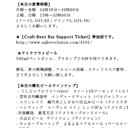
【本日の営業時間】
月曜〜金曜 16時30分〜22時00分
土曜、日曜 15時〜22時00分
(フードL.O21:00／ドリンクL.O21:30)
よろしくお願いします。
★【Craft Beer Bar Support Ticket】参加店です。
http://www.aqbevolution.com/6101/
★テイクアウトビール
500mlペットボトル、プラカップでお持ち帰りできます。
換気、席の間隔調整、アルコール消毒、スタッフマスク着用、
どうぞよろしくお願い致します。
【本日の樽生ビールラインナップ】
- うしとらブルワリー×vivo! スイート10アーモンド（ミ
- 忽布古丹醸造所 インディードウィット（ベルジャンウィッ
- スワンレイク 越乃米こしひかり仕込みビール（ライスラガ
- ヘレティック イーヴィル ツイン レッドIPA（アメリカン
-京都醸造 重見天日（アメリカンブロンドエール)
- 大山Ｇビール ヴァイツェン（ヴァイツェン）
- ヤッホーブルーイング よなよなリアルエール（ペールエー