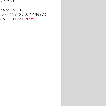
ーツセゾン）
アバ＆シーソルト）
ニューイングランスタイルIPA）
ンペリアルIPA）
New!!
）