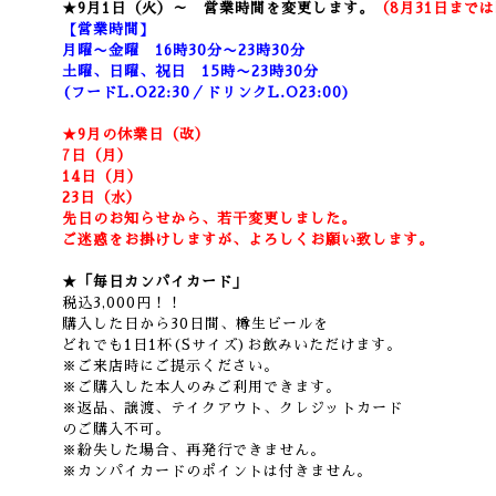
★9月1日（火）～ 営業時間を変更します。
（8月31日まで
【営業時間】
月曜〜金曜 16時30分〜23時30分
土曜、日曜、祝日 15時〜23時30分
(フードL.O22:30／ドリンクL.O23:00)
★9月の休業日（改）
7日（月）
14日（月）
23日（水）
先日のお知らせから、若干変更しました。
ご迷惑をお掛けしますが、よろしくお願い致します。
★「毎日カンパイカード」
税込3,000円！！
購入した日から30日間、樽生ビールを
どれでも1日1杯(Sサイズ)お飲みいただけます。
※ご来店時にご提示ください。
※ご購入した本人のみご利用できます。
※返品、譲渡、テイクアウト、クレジットカード
のご購入不可。
※紛失した場合、再発行できません。
※カンパイカードのポイントは付きません。