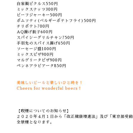
自家製ピクルス550円
ミックスナッツ300円
ビーフジャーキー500円
ポムソティ(ベルギーポテトフライ)500円
チリポテト700円
AQ揚げ餃子600円
スパイシーグリルチキン750円
手羽先のスパイス揚げ650円
ソーセージ盛1000円
ミックスピザ900円
マルゲリータピザ900円
ペンネアラビアータ850円
美味しいビールと楽しいひと時を！
Cheers for wonderful beers！
【喫煙についてのお知らせ】
２０２０年４月１日から「改正健康増進法」及び「東京都受動
全禁煙となります。