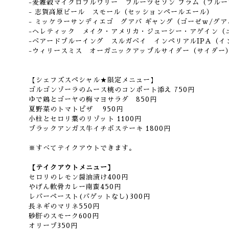
-麦雑穀マイクロブルワリー フルーツセゾン プラム（フル
- 志賀高原ビール スモール（セッションペールエール）
- ミッケラーサンディエゴ グアバ ギャング（ゴーゼｗ/グ
-ヘレティック メイク・アメリカ・ジューシー・アゲイン（
-ベアードブルーイング スルガベイ インペリアルIPA（イ
-ウィリースミス オーガニックアップルサイダー（サイダー
【シェフズスペシャル★限定メニュー】
ゴルゴンゾーラのムース桃のコンポート添え 750円
ゆで鶏とゴーヤの梅マヨサラダ 850円
夏野菜のトマトピザ 950円
小柱とセロリ葉のリゾット 1100円
ブラックアンガス牛イチボステーキ 1800円
※すべてテイクアウトできます。
【テイクアウトメニュー】
セロリのレモン醤油漬け400円
やげん軟骨カレー南蛮450円
レバーペースト(バゲットなし)300円
長ネギのマリネ550円
砂肝のスモーク600円
オリーブ350円