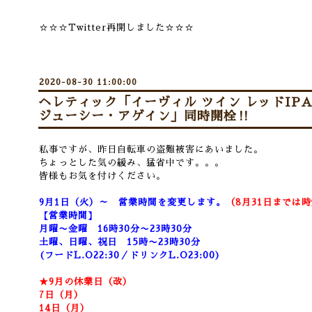
☆☆☆Twitter再開しました☆☆☆
2020-08-30 11:00:00
ヘレティック「イーヴィル ツイン レッドIP
ジューシー・アゲイン」同時開栓‼
私事ですが、昨日自転車の盗難被害にあいました。
ちょっとした気の緩み、猛省中です。。。
皆様もお気を付けください。
9月1日（火）～ 営業時間を変更します。
（8月31日までは
【営業時間】
月曜〜金曜 16時30分〜23時30分
土曜、日曜、祝日 15時〜23時30分
(フードL.O22:30／ドリンクL.O23:00)
★9月の休業日（改）
7日（月）
14日（月）