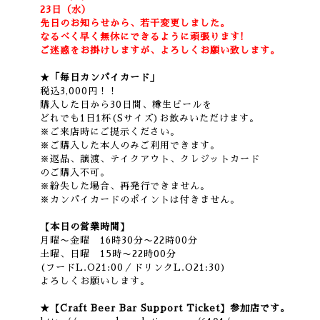
23日（水）
先日のお知らせから、若干変更しました。
なるべく早く無休にできるように頑張ります!
ご迷惑をお掛けしますが、よろしくお願い致します。
★「毎日カンパイカード」
税込3,000円！！
購入した日から30日間、樽生ビールを
どれでも1日1杯(Sサイズ)お飲みいただけます。
※ご来店時にご提示ください。
※ご購入した本人のみご利用できます。
※返品、譲渡、テイクアウト、クレジットカード
のご購入不可。
※紛失した場合、再発行できません。
※カンパイカードのポイントは付きません。
【本日の営業時間】
月曜〜金曜 16時30分〜22時00分
土曜、日曜 15時〜22時00分
(フードL.O21:00／ドリンクL.O21:30)
よろしくお願いします。
★【Craft Beer Bar Support Ticket】参加店です。