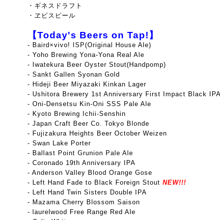
・ギネスドラフト
・ヱビスビール
【Today's Beers on Tap!】
- Baird×vivo! ISP(Original House Ale)
- Yoho Brewing Yona-Yona Real Ale
- Iwatekura Beer Oyster Stout(Handpomp)
- Sankt Gallen Syonan Gold
- Hideji Beer Miyazaki Kinkan Lager
- Ushitora Brewery 1st Anniversary First Impact Black IP
- Oni-Densetsu Kin-Oni SSS Pale Ale
- Kyoto Brewing Ichii-Senshin
- Japan Craft Beer Co. Tokyo Blonde
- Fujizakura Heights Beer October Weizen
- Swan Lake Porter
- Ballast Point Grunion Pale Ale
-
Coronado 19th Anniversary IPA
- Anderson Valley Blood Orange Gose
- Left Hand Fade to Black Foreign Stout
NEW!!!
- Left Hand Twin Sisters Double IPA
- Mazama Cherry Blossom Saison
- laurelwood Free Range Red Ale