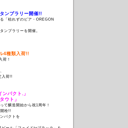
ンプラリー開催!!
「枯れずのビア・OREGON
タンプラリーを開催。
4種類入荷!!
入荷！
、
入荷!!
インパクト.」
スタウト」
って醸造開始から祝1周年！
栓!!
ンパクトを
黒ビール「フェイドtoブラック」を