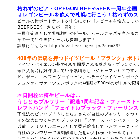
枯れずのビア・OREGON BEERGEEK一周年企画
オレゴンビールを飲んで札幌に行こう！枯れずのスタ
ビールの街ポートランドを中心にオレゴンビールを輸入している
BEERGEEK」さんが一周年！
一周年企画として札幌旅行やビール、ビールグッズが当たるス
その一周年企画にビーボも参加します!!
詳細はこちら⇒
http://vivo-beer.jugem.jp/?eid=862
400年の伝統を持つドイツビール「プランク」ボトル
ドイツ・バイエルン州で400年間愛される醸造所・プランクが
毎回入荷時は好評頂いている素晴らしいジャーマンビアです♪
ピルザール、ヘフェヴァイツェン、ヘラーヴァイツェンボック
デュンケルヴァイツェンボックの
4種類が500mlのボトルで限定
本日開栓の樽生ビールは…
うしとらブルワリー「醸造1周年記念・ファースト
レフトハンド「フェイドtoブラック・ファーリン
下北沢のビアパブ「うしとら」さんが自社のブルワリーをつく
その記念につくられたブラックIP「ファーストインパクト」を開
以前、オリジナルエールとして委託醸造していたファーストイ
自社のブルワリーで復刻醸造した想い入れ強いビールです♪
レフトハンドからは8.5%の度数のしっかりとした飲み応えの