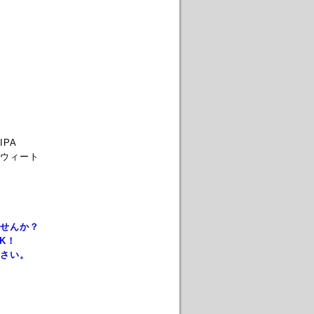
PA
ウィート
せんか？
K！
さい。