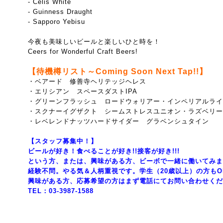
- Celis White
- Guinness Draught
- Sapporo Yebisu
今夜も美味しいビールと楽しいひと時を！
Ceers for Wonderful Craft Beers!
【待機樽リスト～Coming Soon Next Tap!!】
・ベアード 修善寺ヘリテッジヘレス
・エリシアン スペースダストIPA
・グリーンフラッシュ ロードウォリアー・インペリアルライI
・スクナーイグザクト シームストレスユニオン・ラズベリー
・レベレンドナッツハードサイダー グラベンシュタイン
【スタッフ募集中！】
ビールが好き！食べることが好き!!接客が好き!!!
という方、または、興味がある方、ビーボで一緒に働いてみま
経験不問。やる気＆人柄重視です。学生（20歳以上）の方もO
興味がある方、応募希望の方はまず電話にてお問い合わせくだ
TEL：03-3987-1588