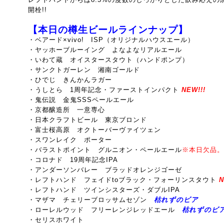
開栓!!
【本日の樽生ビールラインナップ】
・ベアード×vivo! ISP（オリジナルハウスエール）
・ヤッホーブルーイング よなよなリアルエール
・いわて蔵 オイスタースタウト（ハンドポンプ）
・サンクトガーレン 湘南ゴールド
・ひでじ きんかんラガー
・うしとら 1周年記念・ファーストインパクト
NEW!!!
・鬼伝説 金鬼SSSペールエール
・京都醸造所 一意専心
・日本クラフトビール 東京ブロンド
・富士桜高原 オクトーバーヴァイツェン
・スワンレイク ポーター
・バラストポイント グルニオン・ペールエール
※本日欠品。
・コロナド 19周年記念IPA
・アンダーソンバレー ブラッドオレンジゴーゼ
・レフトハンド フェイドtoブラック・フォーリンスタウト
N
・レフトハンド ツインシスターズ・ダブルIPA
・マザマ チェリーブロッサムセゾン
枯れずのビア
・ローレルウッド フリーレンジレッドエール
枯れずのビ
・セリスホワイト