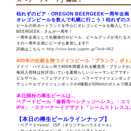
ズベリーウィート」開栓！
枯れずのビア・OREGON BEERGEEK一周年企画
オレゴンビールを飲んで札幌に行こう！枯れずのスタ
ビールの街ポートランドを中心にオレゴンビールを輸入している
BEERGEEK」さんが一周年！
一周年企画として札幌旅行やビール、ビールグッズが当たるス
その一周年企画にビーボも参加します!!
詳細はこちら⇒
http://vivo-beer.jugem.jp/?eid=862
400年の伝統を持つドイツビール「プランク」ボトル
ドイツ・バイエルン州で400年間愛される醸造所・プランクが
毎回入荷時は好評頂いている素晴らしいジャーマンビアです♪
ピルザール、ヘフェヴァイツェン、ヘラーヴァイツェンボック
デュンケルヴァイツェンボックの
4種類が500mlのボトルで限定
本日開栓の樽生ビールは…
ベアードビール「修善寺ヘレテッジヘレス」・エリ
IPA」・スクーナーイグザクト「シームストレス
【本日の樽生ビールラインナップ】
・ベアード×vivo! ISP（オリジナルハウスエール）
・ヤッホーブルーイング よなよなリアルエール