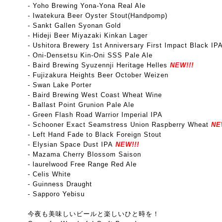
- Yoho Brewing Yona-Yona Real Ale
- Iwatekura Beer Oyster Stout(Handpomp)
- Sankt Gallen Syonan Gold
- Hideji Beer Miyazaki Kinkan Lager
- Ushitora Brewery 1st Anniversary First Impact Black IP
- Oni-Densetsu Kin-Oni SSS Pale Ale
- Baird Brewing Syuzennji Heritage Helles
NEW!!!
- Fujizakura Heights Beer October Weizen
- Swan Lake Porter
- Baird Brewing West Coast Wheat Wine
- Ballast Point Grunion Pale Ale
-
Green Flash Road Warrior Imperial IPA
- Schooner Exact Seamstress Union Raspberry Wheat
NE
- Left Hand Fade to Black Foreign Stout
- Elysian Space Dust IPA
NEW!!!
- Mazama Cherry Blossom Saison
- laurelwood Free Range Red Ale
- Celis White
- Guinness Draught
- Sapporo Yebisu
今夜も美味しいビールと楽しいひと時を！