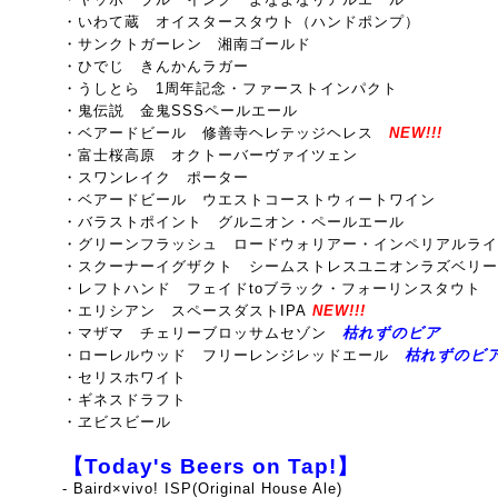
・いわて蔵 オイスタースタウト（ハンドポンプ）
・サンクトガーレン 湘南ゴールド
・ひでじ きんかんラガー
・うしとら 1周年記念・ファーストインパクト
・鬼伝説 金鬼SSSペールエール
・ベアードビール 修善寺ヘレテッジヘレス
NEW!!!
・富士桜高原 オクトーバーヴァイツェン
・スワンレイク ポーター
・ベアードビール ウエストコーストウィートワイン
・バラストポイント グルニオン・ペールエール
・グリーンフラッシュ ロードウォリアー・インペリアルライI
・スクーナーイグザクト シームストレスユニオンラズベリ
・レフトハンド フェイドtoブラック・フォーリンスタウト
・エリシアン スペースダストIPA
NEW!!!
・マザマ チェリーブロッサムセゾン
枯れずのビア
・ローレルウッド フリーレンジレッドエール
枯れずのビ
・セリスホワイト
・ギネスドラフト
・ヱビスビール
【Today's Beers on Tap!】
- Baird×vivo! ISP(Original House Ale)