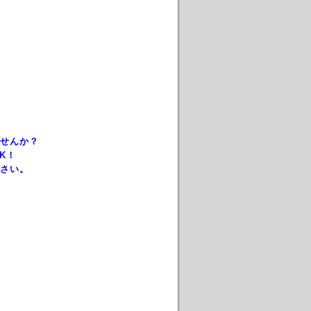
せんか？
K！
さい。