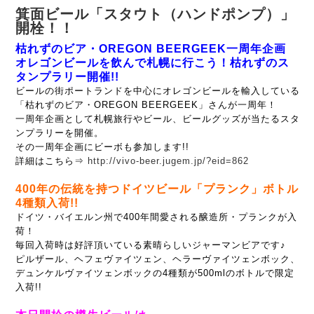
箕面ビール「スタウト（ハンドポンプ）」
開栓！！
枯れずのビア・OREGON BEERGEEK一周年企画
オレゴンビールを飲んで札幌に行こう！枯れずのス
タンプラリー開催!!
ビールの街ポートランドを中心にオレゴンビールを輸入している
「枯れずのビア・OREGON BEERGEEK」さんが一周年！
一周年企画として札幌旅行やビール、ビールグッズが当たるスタ
ンプラリーを開催。
その一周年企画にビーボも参加します!!
詳細はこちら⇒
http://vivo-beer.jugem.jp/?eid=862
400年の伝統を持つドイツビール「プランク」ボトル
4種類入荷!!
ドイツ・バイエルン州で400年間愛される醸造所・プランクが入
荷！
毎回入荷時は好評頂いている素晴らしいジャーマンビアです♪
ピルザール、ヘフェヴァイツェン、ヘラーヴァイツェンボック、
デュンケルヴァイツェンボックの
4種類が500mlのボトルで限定
入荷!!