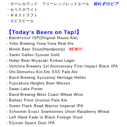
・ローレルウッド フリーレンジレッドエール
枯れずのビア
・セリスホワイト
・ギネスドラフト
・ヱビスビール
【Today's Beers on Tap!】
- Baird×vivo! ISP(Original House Ale)
- Yoho Brewing Yona-Yona Real Ale
- Minoh Beer Stout(Handpomp)
NEW!!!
- Sankt Gallen Syonan Gold
- Hideji Beer Miyazaki Kinkan Lager
- Ushitora Brewery 1st Anniversary First Impact Black IPA
- Oni-Densetsu Kin-Oni SSS Pale Ale
- Baird Brewing Syuzennji Heritage Helles
- Fujizakura Heights Beer Weizen
- Swan Lake Porter
- Baird Brewing West Coast Wheat Wine
- Ballast Point Grunion Pale Ale
-
Green Flash Road Warrior Imperial IPA
- Schooner Exact Seamstress Union Raspberry Wheat
- Left Hand Fade to Black Foreign Stout
- Elysian Space Dust IPA