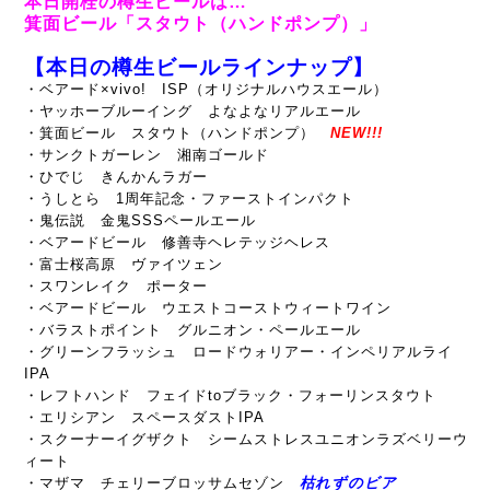
本日開栓の樽生ビールは…
箕面ビール「スタウト（ハンドポンプ）」
【本日の樽生ビールラインナップ】
・ベアード×vivo! ISP（オリジナルハウスエール）
・ヤッホーブルーイング よなよなリアルエール
・箕面ビール スタウト（ハンドポンプ）
NEW!!!
・サンクトガーレン 湘南ゴールド
・ひでじ きんかんラガー
・うしとら 1周年記念・ファーストインパクト
・鬼伝説 金鬼SSSペールエール
・ベアードビール 修善寺ヘレテッジヘレス
・富士桜高原 ヴァイツェン
・スワンレイク ポーター
・ベアードビール ウエストコーストウィートワイン
・バラストポイント グルニオン・ペールエール
・グリーンフラッシュ ロードウォリアー・インペリアルライ
IPA
・レフトハンド フェイドtoブラック・フォーリンスタウト
・エリシアン スペースダストIPA
・スクーナーイグザクト シームストレスユニオンラズベリーウ
ィート
・マザマ チェリーブロッサムセゾン
枯れずのビア