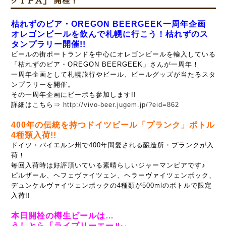
クＩＰＡ」 開栓！
枯れずのビア・OREGON BEERGEEK一周年企画
オレゴンビールを飲んで札幌に行こう！枯れずのス
タンプラリー開催!!
ビールの街ポートランドを中心にオレゴンビールを輸入している
「枯れずのビア・OREGON BEERGEEK」さんが一周年！
一周年企画として札幌旅行やビール、ビールグッズが当たるスタ
ンプラリーを開催。
その一周年企画にビーボも参加します!!
詳細はこちら⇒
http://vivo-beer.jugem.jp/?eid=862
400年の伝統を持つドイツビール「プランク」ボトル
4種類入荷!!
ドイツ・バイエルン州で400年間愛される醸造所・プランクが入
荷！
毎回入荷時は好評頂いている素晴らしいジャーマンビアです♪
ピルザール、ヘフェヴァイツェン、ヘラーヴァイツェンボック、
デュンケルヴァイツェンボックの
4種類が500mlのボトルで限定
入荷!!
本日開栓の樽生ビールは…
うしとら「ライブリーエール」