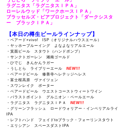
ラグニタス「ラグニタスＩＰＡ」
ローレルウッド「ワークホースＩＰＡ」
ブラッセルズ・ビアプロジェクト「ダークシスタ
ー ブラックＩＰＡ」
【本日の樽生ビールラインナップ】
・ベアード×vivo! ISP（オリジナルハウスエール）
・ヤッホーブルーイング よなよなリアルエール
・箕面ビール スタウト（ハンドポンプ）
・サンクトガーレン 湘南ゴールド
・ひでじ きんかんラガー
・うしとら ライブリーエール
NEW!!!
・ベアードビール 修善寺ヘレテッジヘレス
・富士桜高原 ヴァイツェン
・スワンレイク ポーター
・ベアードビール ウエストコーストウィートワイン
・バラストポイント グルニオン・ペールエール
・ラグニタス ラグニタスＩＰＡ
NEW!!!
・グリーンフラッシュ ロードウォリアー・インペリアルライ
IPA
・レフトハンド フェイドtoブラック・フォーリンスタウト
・エリシアン スペースダストIPA