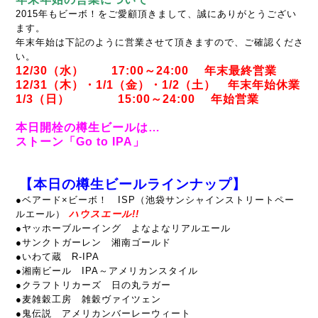
2015年もビーボ！をご愛顧頂きまして、誠にありがとうござい
ます。
年末年始は下記のように営業させて頂きますので、ご確認くださ
い。
12/30（水） 17:00～24:00 年末最終営業
12/31（木）・1/1（金）・1/2（土） 年末年始休業
1/3（日） 15:00～24:00 年始営業
本日開栓の樽生ビールは…
ストーン「Go to IPA」
【本日の樽生ビールラインナップ】
●ベアード×ビーボ！ ISP（池袋サンシャインストリートペー
ルエール）
ハウスエール!!
●ヤッホーブルーイング よなよなリアルエール
●サンクトガーレン 湘南ゴールド
●いわて蔵 R-IPA
●湘南ビール IPA～アメリカンスタイル
●クラフトリカーズ 日の丸ラガー
●麦雑穀工房 雑穀ヴァイツェン
●鬼伝説 アメリカンバーレーウィート