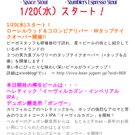
1/20(水)スタート！
ローレルウッド＆コロンビアリバー・Wタップテイ
クオーバー開催!!
ビーボスタッフも研修旅行で訪れ、度々ビールの街とし紹介して
いるポートランドの
２つの実力派ブルワリーのタップテイクオーバー（=タップを占
拠）を開催します！
寒い冬にぴったりな味わい深いビールがラインナップ！
詳細はvivoblog!で♪♪ ⇒
http://vivo-beer.jugem.jp/?eid=868
本日開栓の樽生ビールは・・・
ヘレティック「イーヴィルカズン・インペリアル
IPA」
デュポン醸造所「ボンヴー」
カリフォルニアのヘレティックから、ホップの強烈なアロマと苦
みのウエストコーストIPA「イーヴィルカズン」を開栓！
ベルギーのデュポン醸造所からは、もともとX'mas～新年のお祝
い用につくられたのがはじまりの
ベルジャンストロングエール「ボンヴー」を開栓!!