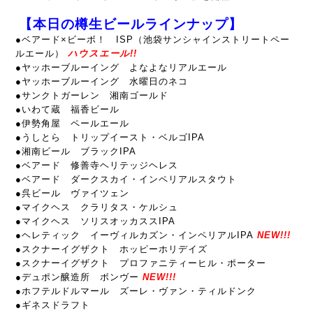
【本日の樽生ビールラインナップ】
●ベアード×ビーボ！ ISP（池袋サンシャインストリートペー
ルエール）
ハウスエール!!
●ヤッホーブルーイング よなよなリアルエール
●ヤッホーブルーイング 水曜日のネコ
●サンクトガーレン 湘南ゴールド
●いわて蔵 福香ビール
●伊勢角屋 ペールエール
●うしとら トリップイースト・ベルゴIPA
●湘南ビール ブラックIPA
●ベアード 修善寺ヘリテッジヘレス
●ベアード ダークスカイ・インペリアルスタウト
●呉ビール ヴァイツェン
●マイクヘス クラリタス・ケルシュ
●マイクヘス ソリスオッカススIPA
●ヘレティック イーヴィルカズン・インペリアルIPA
NEW!!!
●スクナーイグザクト ホッピーホリデイズ
●スクナーイグザクト プロファニティーヒル・ポーター
●デュポン醸造所 ボンヴー
NEW!!!
●ホフテルドルマール ズーレ・ヴァン・ティルドンク
●ギネスドラフト