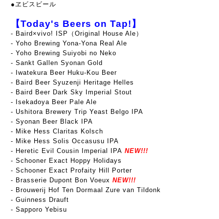
●ヱビスビール
【Today's Beers on Tap!】
- Baird×vivo! ISP（Original House Ale）
- Yoho Brewing Yona-Yona Real Ale
- Yoho Brewing Suiyobi no Neko
- Sankt Gallen Syonan Gold
- Iwatekura Beer Huku-Kou Beer
- Baird Beer Syuzenji Heritage Helles
- Baird Beer Dark Sky Imperial Stout
- Isekadoya Beer Pale Ale
- Ushitora Brewery Trip Yeast Belgo IPA
-
Syonan Beer Black IPA
- Mike Hess Claritas Kolsch
- Mike Hess Solis Occasusu IPA
- Heretic Evil Cousin Imperial IPA
NEW!!!
- Schooner Exact Hoppy Holidays
-
Schooner Exact Profaity Hill Porter
- Brasserie Dupont Bon Voeux
NEW!!!
- Brouwerij Hof Ten Dormaal Zure van Tildonk
- Guinness Drauft
- Sapporo Yebisu