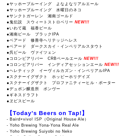
●ヤッホーブルーイング よなよなリアルエール
●ヤッホーブルーイング 水曜日のネコ
●サンクトガーレン 湘南ゴールド
●鬼伝説 スウィートストロベリー
NEW!!!
●いわて蔵 福香ビール
●湘南ビール ブラックIPA
●ベアード 修善寺ヘリテッジヘレス
●ベアード ダークスカイ・インペリアルスタウト
●呉ビール ヴァイツェン
●コロンビアリバー CRBペールエール
NEW!!!
●コロンビアリバー インディアセッションエール
NEW!!!
●ヘレティック イーヴィルカズン・インペリアルIPA
●スクナーイグザクト ホッピーホリデイズ
●スクナーイグザクト プロファニティーヒル・ポーター
●デュポン醸造所 ボンヴー
●ギネスドラフト
●ヱビスビール
【Today's Beers on Tap!】
- Baird×vivo! ISP（Original House Ale）
- Yoho Brewing Yona-Yona Real Ale
- Yoho Brewing Suiyobi no Neko