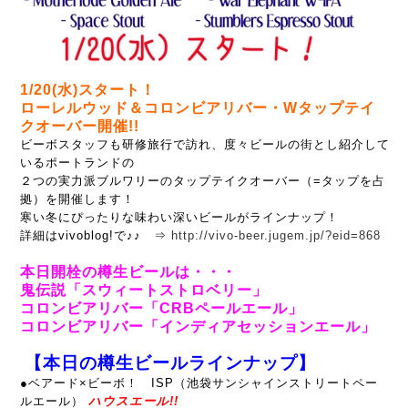
1/20(水)スタート！
ローレルウッド＆コロンビアリバー・Wタップテイ
クオーバー開催!!
ビーボスタッフも研修旅行で訪れ、度々ビールの街とし紹介して
いるポートランドの
２つの実力派ブルワリーのタップテイクオーバー（=タップを占
拠）を開催します！
寒い冬にぴったりな味わい深いビールがラインナップ！
詳細はvivoblog!で♪♪ ⇒
http://vivo-beer.jugem.jp/?eid=868
本日開栓の樽生ビールは・・・
鬼伝説「スウィートストロベリー」
コロンビアリバー「CRBペールエール」
コロンビアリバー「インディアセッションエール」
【本日の樽生ビールラインナップ】
●ベアード×ビーボ！ ISP（池袋サンシャインストリートペー
ルエール）
ハウスエール!!