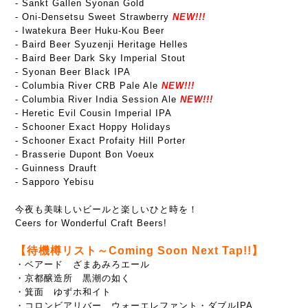
- Sankt Gallen Syonan Gold
- Oni-Densetsu Sweet Strawberry
NEW!!!
- Iwatekura Beer Huku-Kou Beer
- Baird Beer Syuzenji Heritage Helles
- Baird Beer Dark Sky Imperial Stout
-
Syonan Beer Black IPA
- Columbia River CRB Pale Ale
NEW!!!
- Columbia River India Session Ale
NEW!!!
- Heretic Evil Cousin Imperial IPA
- Schooner Exact Hoppy Holidays
-
Schooner Exact Profaity Hill Porter
- Brasserie Dupont Bon Voeux
- Guinness Drauft
- Sapporo Yebisu
今夜も美味しいビールと楽しいひと時を！
Ceers for Wonderful Craft Beers!
【待機樽リスト～Coming Soon Next Tap!!】
・ベアード ざまあみろエール
・京都醸造所 黒潮の如く
・箕面 ゆずホ和イト
・コロンビアリバー ウォーエレファント・ダブルIPA