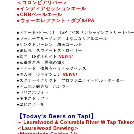
＜コロンビアリバー＞
●インディアセッションエール
●CRBペールエール
●ウォーエレファント・ダブルIPA
●ベアード×ビーボ！ ISP（池袋サンシャインストリートペ
●ヤッホーブルーイング よなよなリアルエール
●サンクトガーレン 湘南ゴールド
●鬼伝説 スウィートストロベリー
●箕面 ゆずホ和イト
NEW!!!
●京都醸造所 黒潮の如く
●ベアード 修善寺ヘリテッジヘレス
●奥入瀬 ヴァイツェン
NEW!!!
●スクナーイグザクト プロファニティーヒル・ポーター
●デュポン醸造所 ボンヴー
●セリスホワイト
●ギネスドラフト
●ヱビスビール
【Today's Beers on Tap!】
～ Laurelwood & Columbia River W Tap Takeo
＜Laurelwood Brewing＞