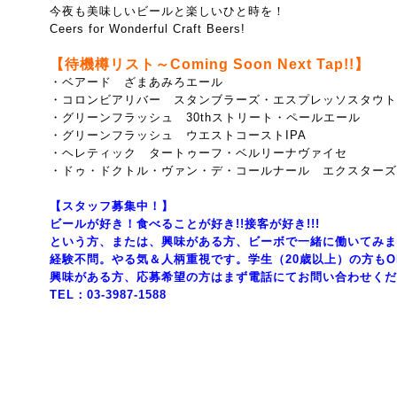
今夜も美味しいビールと楽しいひと時を！
Ceers for Wonderful Craft Beers!
【待機樽リスト～Coming Soon Next Tap!!】
・ベアード ざまあみろエール
・コロンビアリバー スタンブラーズ・エスプレッソスタウト
・グリーンフラッシュ 30thストリート・ペールエール
・グリーンフラッシュ ウエストコーストIPA
・ヘレティック タートゥーフ・ベルリーナヴァイセ
・ドゥ・ドクトル・ヴァン・デ・コールナール エクスターズ
【スタッフ募集中！】
ビールが好き！食べることが好き!!接客が好き!!!
という方、または、興味がある方、ビーボで一緒に働いてみま
経験不問。やる気＆人柄重視です。学生（20歳以上）の方もO
興味がある方、応募希望の方はまず電話にてお問い合わせくだ
TEL：03-3987-1588