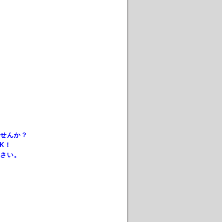
せんか？
K！
さい。