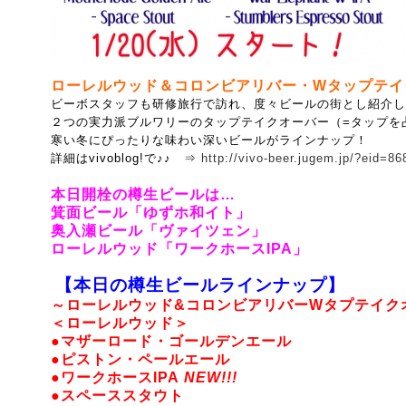
ローレルウッド＆コロンビアリバー・Wタップテイク
ビーボスタッフも研修旅行で訪れ、度々ビールの街とし紹介し
２つの実力派ブルワリーのタップテイクオーバー（=タップを
寒い冬にぴったりな味わい深いビールがラインナップ！
詳細はvivoblog!で♪♪ ⇒
http://vivo-beer.jugem.jp/?eid=86
本日開栓の樽生ビールは…
箕面ビール「ゆずホ和イト」
奥入瀬ビール「ヴァイツェン」
ローレルウッド「ワークホースIPA」
【本日の樽生ビールラインナップ】
～ローレルウッド&コロンビアリバーWタプテイク
＜ローレルウッド＞
●マザーロード・ゴールデンエール
●ピストン・ペールエール
●ワークホースIPA
NEW!!!
●スペーススタウト