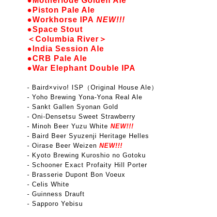
●Motherlode Golden Ale
●Piston Pale Ale
●Workhorse IPA
NEW!!!
●Space Stout
＜Columbia River＞
●India Session Ale
●CRB Pale Ale
●War Elephant Double IPA
- Baird×vivo! ISP（Original House Ale）
- Yoho Brewing Yona-Yona Real Ale
- Sankt Gallen Syonan Gold
- Oni-Densetsu Sweet Strawberry
- Minoh Beer Yuzu White
NEW!!!
- Baird Beer Syuzenji Heritage Helles
- Oirase Beer Weizen
NEW!!!
- Kyoto Brewing Kuroshio no Gotoku
-
Schooner Exact Profaity Hill Porter
- Brasserie Dupont Bon Voeux
- Celis White
- Guinness Drauft
- Sapporo Yebisu