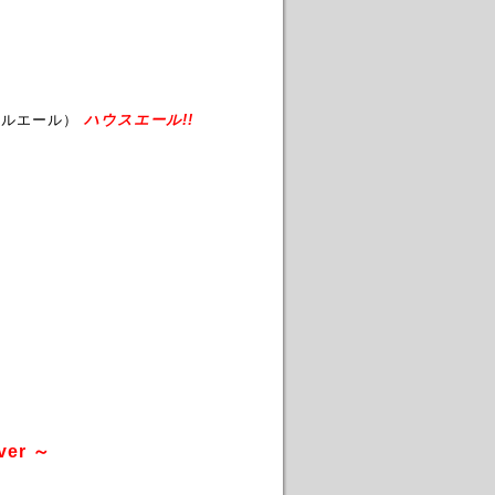
ールエール）
ハウスエール!!
ver ～