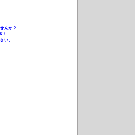
せんか？
K！
さい。