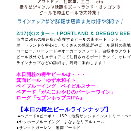
2/17(水)スタート！PORTLAND & OREGON BE
市内に50もの醸造所が点在するビールの街ポートランド。
ポートランドを中心に、たくさんの醸造所やビール原料の産地
コーヒー、ローフードやオーガニックフード、自転車やアウト
ビール以外でもメディアにて注目されるポートランド、オレゴ
ラインナップなどの詳細は、随時ご案内します！
本日開栓の樽生ビールは・・・
箕面ビール「ゆずホ和イト」
ベイブルーイング「ベイピルスナー」
ベアード「がんこおやじのバーレーワイン」
ローグ「セブンホップスIPA」
【本日の樽生ビールラインナップ】
●
ベアード×ビーボ！ ISP（池袋サンシャインストリートペ
●ヤッホーブルーイング よなよなリアルエール
●サンクトガーレン 湘南ゴールド