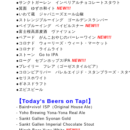
●サンクトガーレン インペリアルチョコレートスタウト
●箕面 ゆずホ和イト
NEW!!!
●いわて蔵 ジャパニーズエール山椒
●ストレンジブルーイング ゴールデンスランバー
●ベイブルーイング ベイピルスナー
NEW!!!
●富士桜高原麦酒 ヴァイツェン
●ベアード がんこおやじのバーレーワイン
NEW!!!
●コロナド ウォーリーズ・ウィート・マーケット
●コロナド ライムライト
●ストーン Go to IPA
●ローグ セブンホップスIPA
NEW!!!
●プレイリー フレア（ゴーゼスタイルビア）
●コロンビアリバー バレルエイジド・スタンブラーズ・スタ
●セリスホワイト
●ギネスドラフト
●ヱビスビール
【Today's Beers on Tap!】
-
Baird×vivo! ISP（Original House Ale）
- Yoho Brewing Yona-Yona Real Ale
- Sankt Gallen Syonan Gold
- Sankt Gallen Imperial Chocolate Stout