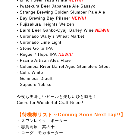
- Minoh Beer Yuzu White
NEW!!!
- Iwatekura Beer Japanese Ale Sansyo
- Strange Brewing Golden Slumber Pale Ale
- Bay Brewing Bay Pilsner
NEW!!!
- Fujizakura Heights Weizen
- Baird Beer Ganko-Oyaji Barley Wine
NEW!!!
- Coronado Wally's Wheat Market
- Coronado Lime Light
- Stone Go to IPA
- Rogue 7 Hops IPA
NEW!!!
- Prairie Artisan Ales Flare
- Columbia River Barrel Aged Stumblers Stout
- Celis White
- Guinness Drauft
- Sapporo Yebisu
今夜も美味しいビールと楽しいひと時を！
Ceers for Wonderful Craft Beers!
【待機樽リスト～Coming Soon Next Tap!!】
・スワンレイク ポーター
・志賀高原 其の十
・ローグ モカポーター