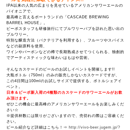
IPA以来の人気の広まりを見せているアメリカンサワーエールの
パイオニアで、
最高峰と言えるポートランドの「CASCADE BREWING
BARREL HOUSE」。
ビーボスタッフも研修旅行にてブルワリーパブを訪れた思い出の
ブルワリー。
特別な醸造方法（バクテリアを利用する）、フルーツやスパイス
などの副原料を使用、
ワインやバーボンなどの樽で長期熟成させてつくられる、独創的
でアーティスティックな味わいはもはや芸術。
そんなカスケードのビールのお試しイベントを開催します!!
大瓶ボトル（750ml）のみの販売しかないカスケードですが、
この4日間は100mlのお試しサイズで提供する、ボトルシェアイ
ベント。
日本＆ビーボ新入荷の4種類のカスケードのサワーエールがお飲
み頂けます。
ぜひこの機会に最高峰のアメリカンサワーエールをお楽しみくだ
さい☆
※提供杯数には限りがございますので、売切れの際はご容赦くだ
さい。
ビール紹介など詳細はこちら！⇒
http://vivo-beer.jugem.jp/?