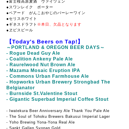
●富士桜高原麦酒 ヴァイツェン
●スワンレイク ポーター
●ベアード がんこおやじのバーレーワイン
●セリスホワイト
●ギネスドラフト
※本日、欠品となります
●ヱビスビール
【Today's Beers on Tap!】
～PORTLAND & OREGON BEER DAYS～
- Rogue Dead Guy Ale
- Coalition Ankeny Pale Ale
- Raurelwood Nut Brown Ale
- Mazama Mosaic Eruption IPA
- Commons Urban Farmhouse Ale
- Hopworks Urban Brewery Strongbad The
Belgianator
- Burnside St.Valentine Stout
- Gigantic Superbad Imperial Coffee Stout
- Iwatekura Beer Anniversary Ale Thank You Pale Ale
- The Soul of Tohoku Brewers Bakusui Imperial Lager
- Yoho Brewing Yona-Yona Real Ale
- Sankt Gallen Syonan Gold