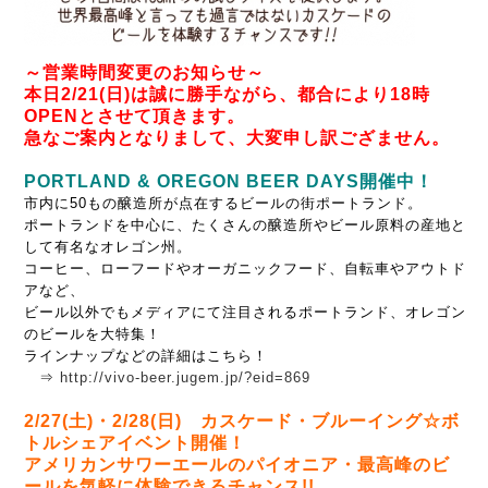
～営業時間変更のお知らせ～
本日2/21(日)は誠に勝手ながら、都合により18時
OPENとさせて頂きます。
急なご案内となりまして、大変申し訳ござません。
PORTLAND & OREGON BEER DAYS開催中！
市内に50もの醸造所が点在するビールの街ポートランド。
ポートランドを中心に、たくさんの醸造所やビール原料の産地と
して有名なオレゴン州。
コーヒー、ローフードやオーガニックフード、自転車やアウトド
アなど、
ビール以外でもメディアにて注目されるポートランド、オレゴン
のビールを大特集！
ラインナップなどの詳細はこちら！
⇒
http://vivo-beer.jugem.jp/?eid=869
2/27(土)・2/28(日) カスケード・ブルーイング☆ボ
トルシェアイベント開催！
アメリカンサワーエールのパイオニア・最高峰のビ
ールを気軽に体験できるチャンス!!