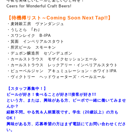
今夜も美味しいビールと楽しいひと時を！
Ceers for Wonderful Craft Beers!
【待機樽リスト～Coming Soon Next Tap!!】
・麦雑穀工房 ヴァンダンジュ
・うしとら ｢わ｣
・スワンレイク B-IPA
・箕面 インペリアルスタウト
・所沢ビール スモーキン
・デュポン醸造所 セゾンデュポン
・カールストラウス モザイクセッションエール
・カールストラウス レックアリー・インペリアルスタウト
・ビューベルジャン アキュミュレーション・ホワイトIPA
・ヴィクトリー ヘッドウォーターズ・ペールエール
【スタッフ募集中！】
ビールが好き！食べることが好き!!接客が好き!!!
という方、または、興味がある方、ビーボで一緒に働いてみませ
んか？
経験不問。やる気＆人柄重視です。学生（20歳以上）の方も
OK！
興味がある方、応募希望の方はまず電話にてお問い合わせくださ
い。