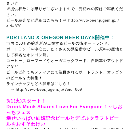
さい☆
※提供杯数には限りがございますので、売切れの際はご容赦くだ
さい。
ビール紹介など詳細はこちら！⇒
http://vivo-beer.jugem.jp/?
eid=870
PORTLAND & OREGON BEER DAYS開催中！
市内に50もの醸造所が点在するビールの街ポートランド。
ポートランドを中心に、たくさんの醸造所やビール原料の産地と
して有名なオレゴン州。
コーヒー、ローフードやオーガニックフード、自転車やアウトド
アなど、
ビール以外でもメディアにて注目されるポートランド、オレゴン
のビールを大特集！
ラインナップなどの詳細はこちら！
⇒
http://vivo-beer.jugem.jp/?eid=869
3/1(火)スタート！
Drunk Monk Shares Love For Everyone！～しお
っちフェス
幸せいっぱい結婚記念ビールとデビルクラフトビー
ルをおすそわけ♪♪