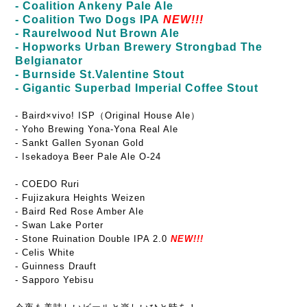
- Coalition Ankeny Pale Ale
- Coalition Two Dogs IPA
NEW!!!
- Raurelwood Nut Brown Ale
- Hopworks Urban Brewery Strongbad The
Belgianator
- Burnside St.Valentine Stout
- Gigantic Superbad Imperial Coffee Stout
-
Baird×vivo! ISP（Original House Ale）
- Yoho Brewing Yona-Yona Real Ale
- Sankt Gallen Syonan Gold
- Isekadoya Beer Pale Ale O-24
- COEDO Ruri
- Fujizakura Heights Weizen
- Baird Red Rose Amber Ale
- Swan Lake Porter
- Stone Ruination Double IPA 2.0
NEW!!!
- Celis White
- Guinness Drauft
- Sapporo Yebisu