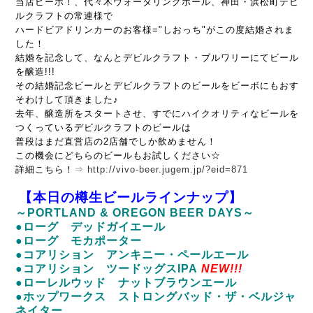
当店ビーボ！、代々木ウォータリングホール、神田・浜松町デビ
ルクラフトの常連様で
ハードビアドリンカーのお客様="しおっち"がこの度結婚されま
した！
結婚を記念して、なんとデビルクラフト・ブルワリーにてビール
を醸造!!!
その結婚記念ビールとデビルクラフトのビールをビーボにもおす
そわけして頂きました♪
去年、醸造所をスタートさせ、すでにハイクオリティなビールを
つくっているデビルクラフトのビールは
普段はまだ直営店の2店舗でしか飲めません！
この機会にどちらのビールもお試しください☆
詳細こちら！
⇒
http://vivo-beer.jugem.jp/?eid=871
【本日の樽生ビールラインナップ】
～PORTLAND & OREGON BEER DAYS～
●ローグ デッドガイエール
●ローグ モカポーター
●コアリション アンキニー・ペールエール
●コアリション ツードッグスIPA
NEW!!!
●ローレルウッド ナットブラウンエール
●ホップワークス ストロングバッド・ザ・ベルジャ
ネイター