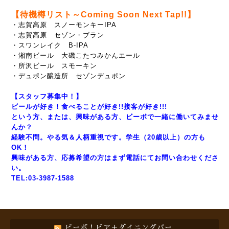
【待機樽リスト～Coming Soon Next Tap!!】
・志賀高原 スノーモンキーIPA
・志賀高原 セゾン・ブラン
・スワンレイク B-IPA
・湘南ビール 大磯こたつみかんエール
・所沢ビール スモーキン
・デュポン醸造所 セゾンデュポン
【スタッフ募集中！】
ビールが好き！食べることが好き!!接客が好き!!!
という方、または、興味がある方、ビーボで一緒に働いてみませ
んか？
経験不問。やる気＆人柄重視です。学生（20歳以上）の方も
OK！
興味がある方、応募希望の方はまず電話にてお問い合わせくださ
い。
TEL:03-3987-1588
ビーボ！ビア＋ダイニングバー