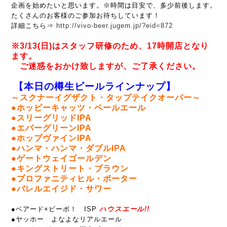
企画を始めたいと思います。※時間は目安で、多少前後します。
たくさんのお客様のご参加お待ちしています！
詳細こちら⇒
http://vivo-beer.jugem.jp/?eid=872
※3/13(日)はスタッフ研修のため、17時開店となり
ます。
ご迷惑をおかけ致しますが、ご了承ください。
【本日の樽生ビールラインナップ】
～スクナーイグザクト・タップテイクオーバー～
●ホッピーキャッツ・ペールエール
●スリーグリッドIPA
●エバーグリーンIPA
●ホップヴァインIPA
●ハンマ・ハンマ・ダブルIPA
●ゲートウェイゴールデン
●キングストリート・ブラウン
●プロファニティヒル・ポーター
●バレルエイジド・サワー
●
ベアード×ビーボ！ ISP
ハウスエール!!
●ヤッホー よなよなリアルエール