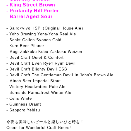
- King Street Brown
- Profanity Hill Porter
- Barrel Aged Sour
-
Baird×vivo! ISP（Original House Ale）
- Yoho Brewing Yona-Yona Real Ale
- Sankt Gallen Syonan Gold
- Kure Beer Pilsner
- Mugi-Zakkoku Kobo Zakkoku Weizen
- Devil Craft Quiet & Comfort
- Devil Craft Even Rye'r Ryin' Devil
- Devil Craft Blighty Devil ESB
- Devil Craft The Gentleman Devil In John's Brown Ale
- Minoh Beer Imperial Stout
- Victory Headwaters Pale Ale
- Burnside Parmafrost Winter Ale
- Celis White
- Guinness Drauft
- Sapporo Yebisu
今夜も美味しいビールと楽しいひと時を！
Ceers for Wonderful Craft Beers!