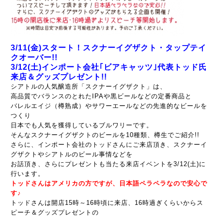
3/11(金)スタート！スクナーイグザクト・タップテイ
クオーバー!!
3/12(土)インポート会社｢ビアキャッツ｣代表トッド氏
来店＆グッズプレゼント!!
シアトルの人気醸造所「スクナーイグザクト」は、
高品質でバランスのとれたIPAや黒ビールなどの定番商品と
バレルエイジ（樽熟成）やサワーエールなどの先進的なビールを
つくり
日本でも人気を獲得しているブルワリーです。
そんなスクナーイグザクトのビールを
10種類、樽生でご紹介!!
さらに、インポート会社のトッドさんにご来店頂き、スクナーイ
グザクトやシアトルのビール事情などを
お話頂き、さらにプレゼントも当たる来店イベントを3/12(土)に
行います。
トッドさんはアメリカの方ですが、日本語ペラペラなので安心で
す♪
トッドさんは開店15時～16時頃に来店、16時過ぎくらいからス
ピーチ＆グッズプレゼントの