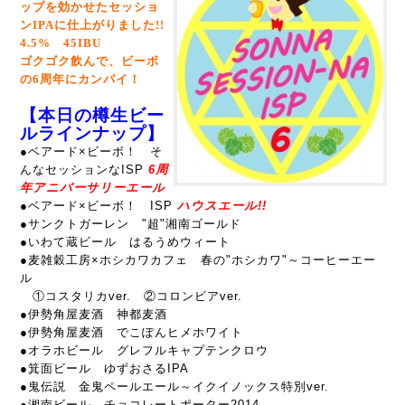
ップを効かせた
セッショ
ンIPAに仕上がりました!!
4.5% 45IBU
ゴクゴク飲んで、ビーボ
の6周年にカンパイ！
【本日の樽生ビー
ルラインナップ】
●ベアード×ビーボ！ そ
んなセッションなISP
6周
年アニバーサリーエール
●
ベアード×ビーボ！ ISP
ハウスエール!!
●サンクトガーレン "超"湘南ゴールド
●いわて蔵ビール はるうめウィート
●麦雑穀工房×ホシカワカフェ 春の"ホシカワ"～コーヒーエー
ル
①コスタリカver. ②コロンビアver.
●伊勢角屋麦酒 神都麦酒
●伊勢角屋麦酒 でこぽんヒメホワイト
●オラホビール グレフルキャプテンクロウ
●箕面ビール ゆずおさるIPA
●鬼伝説 金鬼ペールエール～イクイノックス特別ver.
●湘南ビール チョコレートポーター2014