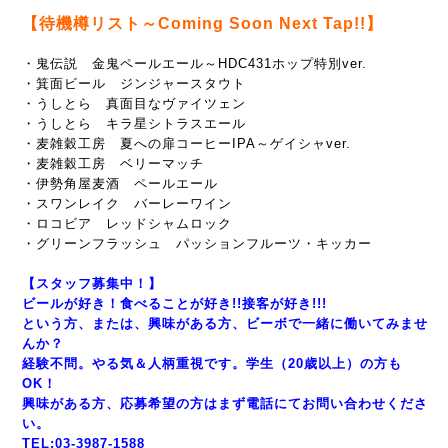
【待機樽リスト～Coming Soon Next Tap!!】
・鬼伝説 金鬼ペールエール～HDC431ホップ特別ver.
・箕面ビール ジンジャースタウト
・うしとら 真面目なヴァイツェン
・うしとら キラ星シトラスエール
・麦雑穀工房 夏への扉コーヒーIPA～ゲイシャver.
・麦雑穀工房 ベリーマッチ
・伊勢角屋麦酒 ペールエール
・スワンレイク バーレーワイン
・ロコビア レッドシャムロック
・グリーンフラッシュ パッションフルーツ・キッカー
【スタッフ募集中！】
ビールが好き！食べることが好き!!接客が好き!!!
という方、または、興味がある方、ビーボで一緒に働いてみませ
んか？
経験不問。やる気＆人柄重視です。学生（20歳以上）の方も
OK！
興味がある方、応募希望の方はまず電話にてお問い合わせくださ
い。
TEL:03-3987-1588