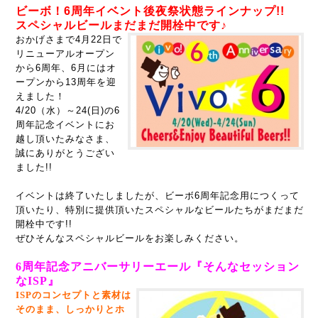
ビーボ！6周年イベント後夜祭状態ラインナップ!!
スペシャルビールまだまだ開栓中です♪
おかげさまで4月22日で
リニューアルオープン
から6周年、6月にはオ
ープンから13周年を迎
えました！
4/20（水）～24(日)の6
周年記念イベントに
お
越し頂いたみなさま、
誠にありがとうござい
ました!!
イベントは終了いたしましたが、ビーボ6周年記念用につくって
頂いたり、特別に提供頂いたスペシャルなビールたちがまだまだ
開栓中です!!
ぜひそんなスペシャルビールをお楽しみください。
6周年記念アニバーサリーエール
『そんなセッション
なISP』
ISPのコンセプトと素材は
そのまま、しっかりとホ