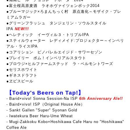
●富士桜高原麦酒 ラオホヴァイツェンボック2014
●ブルーマジック×ろまんちっく村 原点進化～モザイク・プレ
ミアムラガー
●グリーンフラッシュ タンジェリン・ソウルスタイル
IPA
NEW!!!
●ヘレティック イーヴィル３・トリプルIPA
●スティルウォーター レディメイド:プロジェクター～インペリ
アル・ライスIPA
●コアリション ピノバレルエイジド・サワーセゾン
●プレイリー ボム！インペリアルスタウト
●ブロウジ×ヒルファームステッド ラ・ベルモントワーズ
●セリスホワイト
●ギネスドラフト
●ヱビスビール
【Today's Beers on Tap!】
- Barid×vivo! Sonna Session-Na ISP
6th Anniversary Ale!!
- Baird×vivo! ISP（Original House Ale）
- Sankt Gallen "Super" Syonan Gold
- Iwatekura Beer Haru-Ume Wheat
- Mugi-Zakkoku Kobo×Hoshikawa Cafe Haru no "Hoshikawa"
Coffee Ale