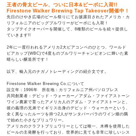
王者の骨太ビール、ついに日本&ビーボに入荷!!
Firestone Walker Brewing Tap Takeover開催中！
先日のけやき広場のビール祭りにてお披露目された
アメリカ・カ
リフォルニアの
ビッグブルワリーがビーボにも入荷！
タップテイクオーバーを開催して、8種類のビールを続々提供し
ていきます!!
2年に一度行われるアメリカ2大ビアコンペのひとつ、ワールド
ビアカップ(WBC)で
4度ものブルワリーチャンピオンに輝いた素
晴らしい醸造所です！
以下、輸入元のナガノトレーディングの紹介文です。
Firestone Walker Brewing Co.について
設立年：1996年
所在地：カリフォルニア州パソロブレス
共同創業者：デビッド・ウォーカー／アダム・ファイアストーン
ワイン農家で育ったアメリカ人のアダム・ファイアストーンと、
彼の義理の兄弟でイギリス出身のデビッド・ウォーカーという、
全く異なったルーツを持つ2人がサンタバーバラのワイン畑の隅
で始めた小さなブリュワリー。
アメリカのクラフトブリュワリーとしては唯一、木樽を使用した
ビールの主発酵を行っており、世界的に見ても非常に珍しいシス