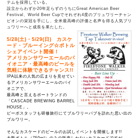
テムを採用している。
設立からわずか20年足らずのうちにGreat American Beer
Festival、World Beer Cupでそれぞれ4度のブリュワリーチャン
ピオンの栄冠を手にし、全米最高峰の評価と名声を得る人気ブリ
ュワリーへと成長を果たした。
5/28(土)・5/29(日) カスケ
ード・ブルーイング☆ボトル
シェアイベント開催！
アメリカンサワーエールのパ
イオニア・最高峰のビールを
気軽に体験できるチャンス!!
IPA以来の人気の広まりを見せてい
るアメリカンサワーエールのパイ
オニアで、
最高峰と言えるポートランドの
「CASCADE BREWING BARREL
HOUSE」。
ビーボスタッフも研修旅行にてブルワリーパブを訪れた思い出の
ブルワリー。
そんなカスケードのビールのお試しイベントを開催します!!
大瓶ボトル（750ml）のみの販売しかないカスケードですが、