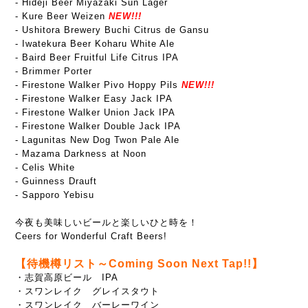
- Hideji Beer Miyazaki Sun Lager
- Kure Beer Weizen
NEW!!!
- Ushitora Brewery Buchi Citrus de Gansu
- Iwatekura Beer Koharu White Ale
- Baird Beer Fruitful Life Citrus IPA
- Brimmer Porter
-
Firestone Walker Pivo Hoppy Pils
NEW!!!
- Firestone Walker Easy Jack IPA
- Firestone Walker Union Jack IPA
-
Firestone Walker Double Jack IPA
- Lagunitas New Dog Twon Pale Ale
- Mazama Darkness at Noon
- Celis White
- Guinness Drauft
- Sapporo Yebisu
今夜も美味しいビールと楽しいひと時を！
Ceers for Wonderful Craft Beers!
【待機樽リスト～Coming Soon Next Tap!!】
・志賀高原ビール IPA
・スワンレイク グレイスタウト
・スワンレイク バーレーワイン