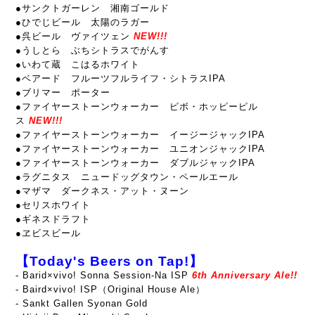
●サンクトガーレン 湘南ゴールド
●ひでじビール 太陽のラガー
●呉ビール ヴァイツェン
NEW!!!
●うしとら ぶちシトラスでがんす
●
いわて蔵 こはるホワイト
●ベアード フルーツフルライフ・シトラスIPA
●ブリマー ポーター
●
ファイヤーストーンウォーカー ピボ・ホッピーピル
ス
NEW!!!
●ファイヤーストーンウォーカー イージージャックIPA
●ファイヤーストーンウォーカー ユニオンジャックIPA
●
ファイヤーストーンウォーカー ダブルジャックIPA
●
ラグニタス ニュードッグタウン・ペールエール
●
マザマ ダークネス・アット・ヌーン
●セリスホワイト
●ギネスドラフト
●ヱビスビール
【Today's Beers on Tap!】
- Barid×vivo! Sonna Session-Na ISP
6th Anniversary Ale!!
- Baird×vivo! ISP（Original House Ale）
- Sankt Gallen Syonan Gold