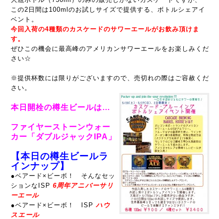
この2日間は100mlのお試しサイズで提供する、ボトルシェアイ
ベント。
今回入荷の4種類のカスケードのサワーエールがお飲み頂けま
す。
ぜひこの機会に最高峰のアメリカンサワーエールをお楽しみくだ
さい☆
※提供杯数には限りがございますので、売切れの際はご容赦くだ
さい。
本日開栓の樽生ビールは…
ファイヤーストーンウォー
カー「ダブルジャックIPA」
【本日の樽生ビールラ
インナップ】
●ベアード×ビーボ！ そんなセッ
ションなISP
6周年アニバーサリ
ーエール
●
ベアード×ビーボ！ ISP
ハウ
スエール