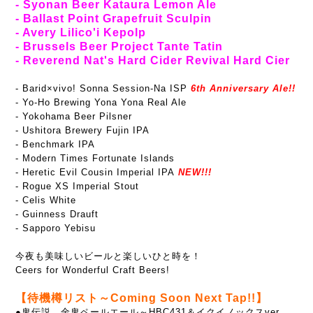
- Syonan Beer Kataura Lemon Ale
- Ballast Point Grapefruit Sculpin
- Avery Lilico'i Kepolp
- Brussels Beer Project Tante Tatin
- Reverend Nat's Hard Cider Revival Hard Cier
- Barid×vivo! Sonna Session-Na ISP
6th Anniversary Ale!!
- Yo-Ho Brewing Yona Yona Real Ale
- Yokohama Beer Pilsner
- Ushitora Brewery Fujin IPA
- Benchmark IPA
- Modern Times Fortunate Islands
- Heretic Evil Cousin Imperial IPA
NEW!!!
- Rogue XS Imperial Stout
- Celis White
- Guinness Drauft
- Sapporo Yebisu
今夜も美味しいビールと楽しいひと時を！
Ceers for Wonderful Craft Beers!
【待機樽リスト～Coming Soon Next Tap!!】
●鬼伝説 金鬼ペールエール～HBC431＆イクイノックスver.