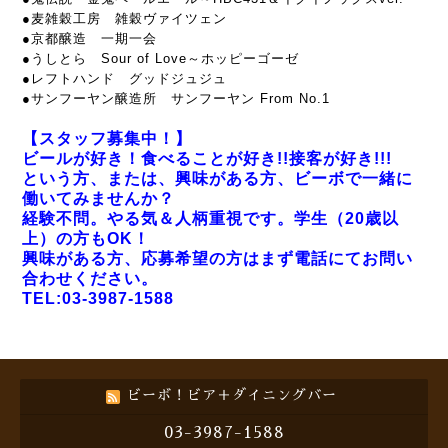
●麦雑穀工房 雑穀ヴァイツェン
●京都醸造 一期一会
●うしとら Sour of Love～ホッピーゴーゼ
●レフトハンド グッドジュジュ
●サンフーヤン醸造所 サンフーヤン From No.1
【スタッフ募集中！】
ビールが好き！食べることが好き!!接客が好き!!!
という方、または、興味がある方、ビーボで一緒に
働いてみませんか？
経験不問。やる気＆人柄重視です。学生（20歳以
上）の方もOK！
興味がある方、応募希望の方はまず電話にてお問い
合わせください。
TEL:03-3987-1588
ビーボ！ビア＋ダイニングバー
03-3987-1588