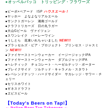
●オッペルバッコ トリッピング・フラワーズ
●ビーボ×ベアード ISP
ハウスエール！
●ヤッホー よなよなリアルエール
●サンクトガーレン 湘南ゴールド
●クラフトリカーズ 日の丸ラガー
●大山Gビール ヴァイツェン
●スワンレイク バーレーワイン
●うしとら 花束いれちゃいました
NEW!!!
●ブラッセルズ・ビア・プロジェクト プリンセス・ジャスミ
ン
NEW!!!
●ファイヤーストーンウォーカー イージージャックIPA
●ファイヤーストーンウォーカー ダブル
ジャックIPA
●ヘレティック チョコレート・ヘーゼルナッツ・ポーター
●ブレイクサイド ソルテッド・キャラメル・スタウト
●レベレンドナッツ・ハードサイダー サカレッジ・サワー・チ
ェリー
●セリスホワイト
●ギネスドラフト
●ヱビスビール
【Today's Beers on Tap!】
～ Italian Beer Tap Takeover ～