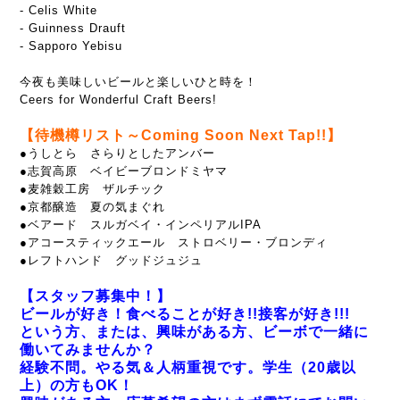
- Celis White
- Guinness Drauft
- Sapporo Yebisu
今夜も美味しいビールと楽しいひと時を！
Ceers for Wonderful Craft Beers!
【待機樽リスト～Coming Soon Next Tap!!】
●うしとら さらりとしたアンバー
●志賀高原 ベイビーブロンドミヤマ
●麦雑穀工房 ザルチック
●京都醸造 夏の気まぐれ
●ベアード スルガベイ・インペリアルIPA
●アコースティックエール ストロベリー・ブロンディ
●レフトハンド グッドジュジュ
【スタッフ募集中！】
ビールが好き！食べることが好き!!接客が好き!!!
という方、または、興味がある方、ビーボで一緒に
働いてみませんか？
経験不問。やる気＆人柄重視です。学生（20歳以
上）の方もOK！