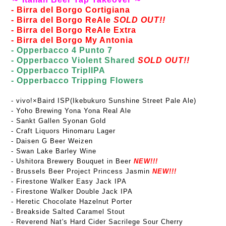
- Birra del Borgo Cortigiana
- Birra del Borgo ReAle
SOLD OUT!!
- Birra del Borgo ReAle Extra
- Birra del Borgo My Antonia
- Opperbacco 4 Punto 7
- Opperbacco Violent Shared
SOLD OUT!!
- Opperbacco TriplIPA
- Opperbacco Tripping Flowers
- vivo!×Baird ISP(Ikebukuro Sunshine Street Pale Ale)
- Yoho Brewing Yona Yona Real Ale
- Sankt Gallen Syonan Gold
- Craft Liquors Hinomaru Lager
- Daisen G Beer Weizen
- Swan Lake Barley Wine
- Ushitora Brewery Bouquet in Beer
NEW!!!
- Brussels Beer Project Princess Jasmin
NEW!!!
- Firestone Walker Easy Jack IPA
- Firestone Walker Double Jack IPA
- Heretic Chocolate Hazelnut Porter
-
Breakside Salted Caramel Stout
- Reverend Nat's Hard Cider Sacrilege Sour Cherry