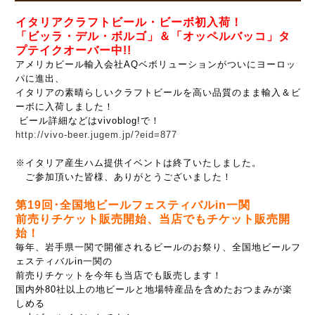
イタリアクラフトビール・ビーボ初入荷！
「ビッラ・デル・ボルゴ」＆「オッペルバッコ」タ
プテイクオーバー中!!
アメリカビール輸入会社AQベボリューションがついにヨーロッ
パに進出、
イタリアの素晴らしいクラフトビールを高い品質のまま輸入＆ビ
ーボに入荷しました！
ビール詳細などはvivoblog!で！
http://vivo-beer.jugem.jp/?eid=877
※イタリア産生ハム提供イベントは終了いたしました。
ご参加頂いた皆様、ありがとうございました！
第19回･全国地ビールフェスティバルin一関
前売りチケット販売開始、当店でもチケット販売開
始！
毎年、岩手県一関で開催されるビールのお祭り、全国地ビールフ
ェスティバルin一関の
前売りチケットを今年も当店でも販売します！
国内外80社以上の地ビールと地場特産品を含めたおつまみが楽
しめる