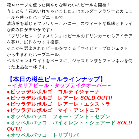
花やハーブを使った爽やかな味わいのビールを開栓！
うしとら「花束いれちゃいました」はエルダーフラワーとカモミ
ールを使ったハーブエールで、
清涼感を感じるフラワリー、ハニー、スウィートな風味とドライ
な飲み口が爽やかです♪
「プリンセス・ジャスミン」はビールのドリンカーからアイデア
を募り、試作をつくり投票、
そこから選出されたビールをつくる「マイビア・プロジェクト」
から生まれたハーブエール。
ベルジャンホワイトをベースに、ジャスミン茶とフェンネルを使
った上品な一杯です。
【本日の樽生ビールラインナップ】
～イタリアビール・タップテイクオーバー～
●ビッラデルボルゴ コルティジャーナ
●ビッラデルボルゴ レアーレ
SOLD OUT!!
●ビッラデルボルゴ レアーレ・エクストラ
●ビッラデルボルゴ マイ・アントニア
●オッペルバッコ フォー・プント・セブン
●オッペルバッコ バイオレント・シェアード
SOLD
OUT!!
●オッペルバッコ トリプリパ