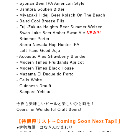
- Syonan Beer IPA American Style
- Ushitora Souken Bitter
- Miyazaki Hideji Beer Kolsch On The Beach
- Baird Cool Breeze Pils
- Fuji-Zakura Heights Beer Summer Weizen
- Swan Lake Beer Amber Swan Ale
NEW!!!
- Brimmer Porter
- Sierra Nevada Hop Hunter IPA
- Left Hand Good Juju
- Acoustic Ales Strawberry Blondie
- Modern Times Fruitlands Apricot
-
Modern Times Black House
- Mazama El Duque do Porto
- Celis White
- Guinness Drauft
- Sapporo Yebisu
今夜も美味しいビールと楽しいひと時を！
Ceers for Wonderful Craft Beers!
【待機樽リスト～Coming Soon Next Tap!!】
●伊勢角屋 はなきんひまわり