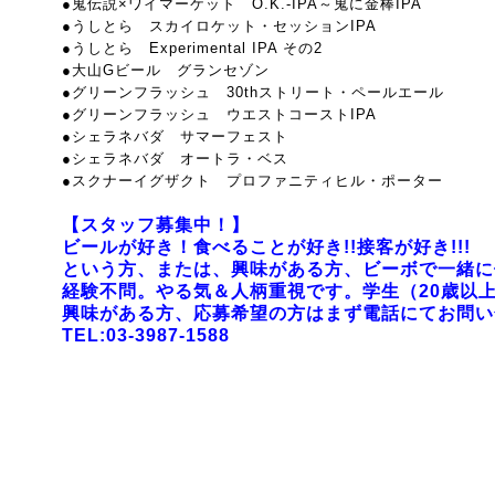
●鬼伝説×ワイマーケット O.K.-IPA～鬼に金棒IPA
●うしとら スカイロケット・セッションIPA
●うしとら Experimental IPA その2
●大山Gビール グランセゾン
●グリーンフラッシュ 30thストリート・ペールエール
●グリーンフラッシュ ウエストコーストIPA
●シェラネバダ サマーフェスト
●シェラネバダ オートラ・ベス
●スクナーイグザクト プロファニティヒル・ポーター
【スタッフ募集中！】
ビールが好き！食べることが好き!!接客が好き!!!
という方、または、興味がある方、ビーボで一緒に
経験不問。やる気＆人柄重視です。学生（20歳以上
興味がある方、応募希望の方はまず電話にてお問い
TEL:03-3987-1588