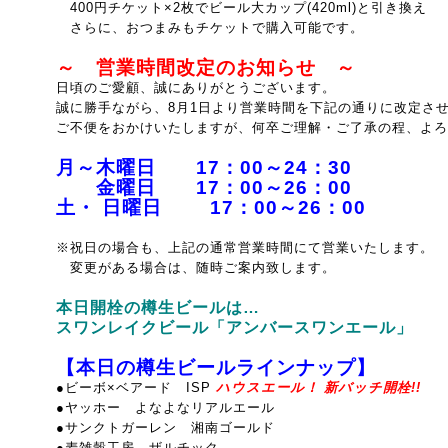
400円チケット×2枚でビール大カップ(420ml)と引き換え
さらに、おつまみもチケットで購入可能です。
～ 営業時間改定のお知らせ ～
日頃のご愛顧、誠にありがとうございます。
誠に勝手ながら、8月1日より営業時間を下記の通りに改定さ
ご不便をおかけいたしますが、何卒ご理解・ご了承の程、よろ
月～木曜日 17：00～24：30
金曜日 17：00～26：00
土・ 日曜日 17：00～26：00
※祝日の場合も、上記の通常営業時間にて営業いたします。
変更がある場合は、随時ご案内致します。
本日開栓の樽生ビールは…
スワンレイクビール「アンバースワンエール」
【本日の樽生ビールラインナップ】
●ビーボ×ベアード ISP
ハウスエール！ 新バッチ開栓!!
●ヤッホー よなよなリアルエール
●サンクトガーレン 湘南ゴールド
●麦雑穀工房 ザルチック