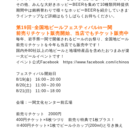
その他、みんな大好きホッピーBEERを集めて10種類同時提
期間中は銘柄替わりで様々なホッピーBEERを紹介していきま
ラインナップなど詳細はもうしばらくお待ちください。
第19回･全国地ビールフェスティバルin一関
前売りチケット販売開始、当店でもチケット販売中
毎年、岩手県一関で開催されるビールのお祭り、全国地ビール
前売りチケットを今年も当店でも販売中です！
国内外80社以上の地ビールと地場特産品を含めたおつまみが
一大ビールイベントです！
イベント公式Facebook
https://www.facebook.com/ichinos
フェスティバル開始日
8/19(金) 16:00～20:00
8/20(土) 11:00～20:00
8/21(日) 11:00～18:00
会場：一関文化センター前広場
前売りチケット 2000円
400円チケット×6枚つづり 前売り特典で1枚プラス！
※400円チケット×1枚でビール小カップ(200ml)と引き換え