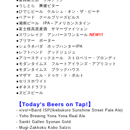
●うしとら 爽健ビター
●ひでじビール ケルシュ・オン・ザ・ビーチ
●ベアード クールブリーズピルス
●湘南ビール IPA～アメリカンスタイン
●富士桜高原麦酒 サマーヴァイツェン
●スワンレイク アンバースワンエール
NEW!!!
●ブリマー ポーター
●シェラネバダ ホップハンターIPA
●レフトハンド グッドジュジュ
●アコースティックエール ストロベリー・ブロンディ
●モダンタイムス フルートアイランズ・アプリコット
●モダンタイムス ブラックハウス
●マザマ エル・ドゥケ・ド・ポルト
●セリスホワイト
●ギネスドラフト
●ヱビスビール
【Today's Beers on Tap!】
- vivo!×Baird ISP(Ikebukuro Sunshine Street Pale Ale)
- Yoho Brewing Yona Yona Real Ale
- Sankt Gallen Syonan Gold
- Mugi-Zakkoku Kobo Salzic