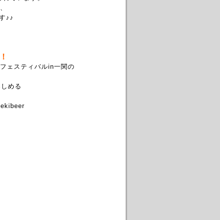
供、
す♪♪
！
フェスティバルin一関の
楽しめる
ekibeer