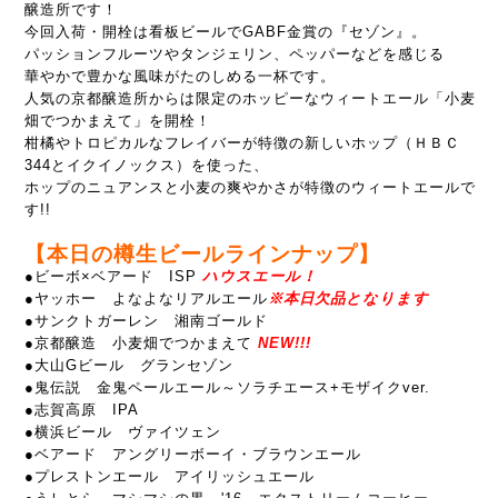
醸造所です！
今回入荷・開栓は看板ビールでGABF金賞の『セゾン』。
パッションフルーツやタンジェリン、ペッパーなどを感じる
華やかで豊かな風味がたのしめる一杯です。
人気の京都醸造所からは限定のホッピーなウィートエール「小麦
畑でつかまえて」を開栓！
柑橘やトロピカルなフレイバーが特徴の新しいホップ（ＨＢＣ
344とイクイノックス）を使った、
ホップのニュアンスと小麦の爽やかさが特徴のウィートエールで
す!!
【本日の樽生ビールラインナップ】
●ビーボ×ベアード ISP
ハウスエール！
●ヤッホー よなよなリアルエール
※本日欠品となります
●サンクトガーレン 湘南ゴールド
●京都醸造 小麦畑でつかまえて
NEW!!!
●大山Gビール グランセゾン
●鬼伝説 金鬼ペールエール～ソラチエース+モザイクver.
●志賀高原 IPA
●横浜ビール ヴァイツェン
●ベアード アングリーボーイ・ブラウンエール
●プレストンエール アイリッシュエール