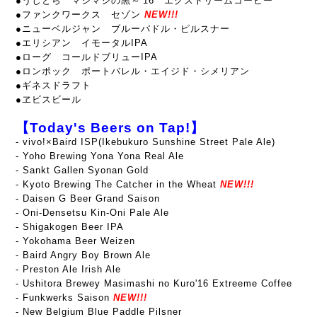
●うしとら マシマシの黒～'16 エクストリームコーヒー
●ファンクワークス セゾン
NEW!!!
●ニューベルジャン ブルーパドル・ピルスナー
●エリシアン イモータルIPA
●ローグ コールドブリューIPA
●ロンポック ポートバレル・エイジド・シメリアン
●ギネスドラフト
●ヱビスビール
【Today's Beers on Tap!】
-
vivo!×Baird ISP(Ikebukuro Sunshine Street Pale Ale)
- Yoho Brewing Yona Yona Real Ale
- Sankt Gallen Syonan Gold
- Kyoto Brewing The Catcher in the Wheat
NEW!!!
- Daisen G Beer Grand Saison
- Oni-Densetsu Kin-Oni Pale Ale
- Shigakogen Beer IPA
- Yokohama Beer Weizen
- Baird Angry Boy Brown Ale
- Preston Ale Irish Ale
- Ushitora Brewey Masimashi no Kuro'16 Extreeme Coffee
- Funkwerks Saison
NEW!!!
- New Belgium Blue Paddle Pilsner