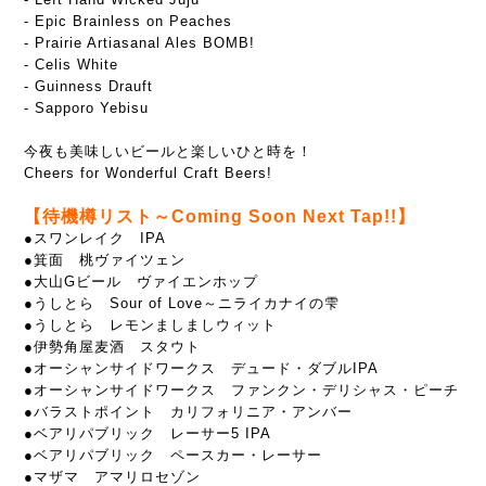
- Epic Brainless on Peaches
- Prairie Artiasanal Ales BOMB!
- Celis White
- Guinness Drauft
- Sapporo Yebisu
今夜も美味しいビールと楽しいひと時を！
Cheers for Wonderful Craft Beers!
【待機樽リスト～Coming Soon Next Tap!!】
●スワンレイク IPA
●箕面 桃ヴァイツェン
●大山Gビール ヴァイエンホップ
●うしとら Sour of Love～ニライカナイの雫
●うしとら レモンましましウィット
●伊勢角屋麦酒 スタウト
●オーシャンサイドワークス デュード・ダブルIPA
●オーシャンサイドワークス ファンクン・デリシャス・ピーチ
●バラストポイント カリフォリニア・アンバー
●ベアリパブリック レーサー5 IPA
●ベアリパブリック ペースカー・レーサー
●マザマ アマリロセゾン