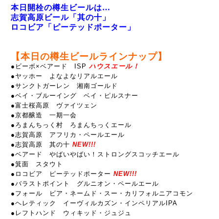
本日開栓の樽生ビールは…
志賀高原ビール「其の十
」
ロコビア「ピーテッドポーター」
【本日の樽生ビールラインナップ】
●
ビーボ×ベアード ISP
ハウスエール！
●ヤッホー よなよなリアルエール
●サンクトガーレン 湘南ゴールド
●ベイ・ブルーイング ベイ・ピルスナー
●富士桜高原 ヴァイツェン
●京都醸造 一期一会
●ろまんちっく村 ろまんちっくエール
●志賀高原 アフリカ・ペールエール
●志賀高原 其の十
NEW!!!
●ベアード やばいやばい！ストロングスコッチエール
●箕面 スタウト
●ロコビア ピーテッドポーター
NEW!!!
●バラストポイント グルニオン・ペールエール
●フォール ビア・ネームド・スー・カリフォルニアコモン
●ヘレティック イーヴィルカズン・インペリアルIPA
●レフトハンド ウィキッド・ジュジュ