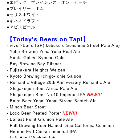
●エピック ブレインレス・オン・ピーチ
●プレイリー ボム！
●セリスホワイト
●ギネスドラフト
●ヱビスビール
【Today's Beers on Tap!】
-
vivo!×Baird ISP(Ikebukuro Sunshine Street Pale Ale)
- Yoho Brewing Yona Yona Real Ale
- Sankt Gallen Syonan Gold
- Bay Brewing Bay Pilsner
- Fujizakura Heights Weizen
- Kyoto Brewing Ichigo-Ichie Saison
- Romantic Village 20th Anniversary Romantic Ale
- Shigakogen Beer Africa Pale Ale
- Shigakogen Beer No.10 Imperial IPA
NEW!!!
- Baird Beer Yabai Yabai Strong Scotch Ale
- Minoh Beer Stout
- Loco Beer Peated Porter
NEW!!!
- Ballast Point Grunion Pale Ale
- Fall Brewing Beer Named Sue California Common
- Heretic Evil Cousin Imperial IPA
- Left Hand Wicked Juju