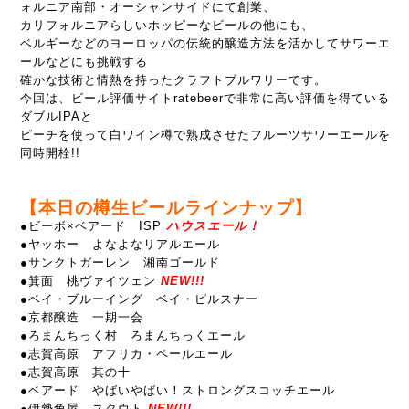
ォルニア南部・オーシャンサイドにて創業、
カリフォルニアらしいホッピーなビールの他にも、
ベルギーなどのヨーロッパの伝統的醸造方法を活かしてサワーエ
ールなどにも挑戦する
確かな技術と情熱を持ったクラフトブルワリーです。
今回は、ビール評価サイトratebeerで非常に高い評価を得ている
ダブルIPAと
ピーチを使って白ワイン樽で熟成させたフルーツサワーエールを
同時開栓!!
【本日の樽生ビールラインナップ】
●
ビーボ×ベアード ISP
ハウスエール！
●ヤッホー よなよなリアルエール
●サンクトガーレン 湘南ゴールド
●箕面 桃ヴァイツェン
NEW!!!
●ベイ・ブルーイング ベイ・ピルスナー
●京都醸造 一期一会
●ろまんちっく村 ろまんちっくエール
●志賀高原 アフリカ・ペールエール
●志賀高原 其の十
●ベアード やばいやばい！ストロングスコッチエール
●伊勢角屋 スタウト
NEW!!!