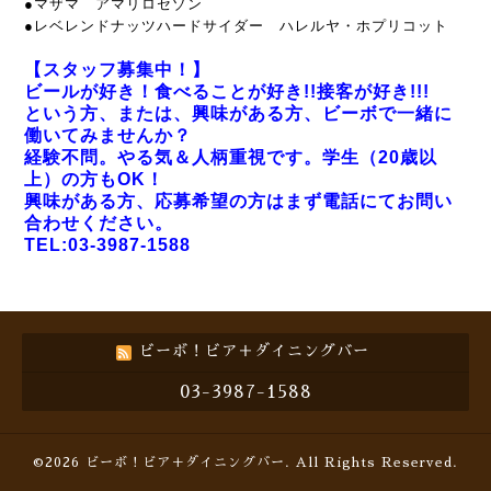
●マザマ アマリロセゾン
●レベレンドナッツハードサイダー ハレルヤ・ホプリコット
【スタッフ募集中！】
ビールが好き！食べることが好き!!接客が好き!!!
という方、または、興味がある方、ビーボで一緒に
働いてみませんか？
経験不問。やる気＆人柄重視です。学生（20歳以
上）の方もOK！
興味がある方、応募希望の方はまず電話にてお問い
合わせください。
TEL:03-3987-1588
ビーボ！ビア＋ダイニングバー
03-3987-1588
©2026
ビーボ！ビア＋ダイニングバー
. All Rights Reserved.