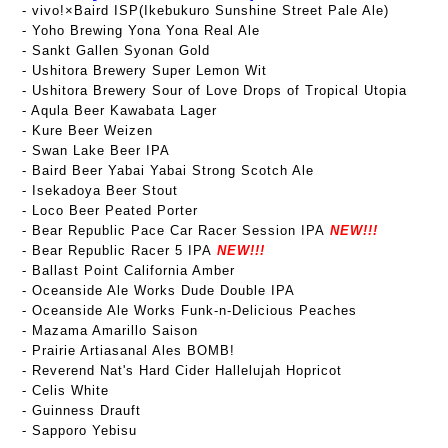
-
vivo!×Baird ISP(Ikebukuro Sunshine Street Pale Ale)
- Yoho Brewing Yona Yona Real Ale
- Sankt Gallen Syonan Gold
- Ushitora Brewery Super Lemon Wit
- Ushitora Brewery Sour of Love Drops of Tropical Utopia
- Aqula Beer Kawabata Lager
- Kure Beer Weizen
- Swan Lake Beer IPA
- Baird Beer Yabai Yabai Strong Scotch Ale
- Isekadoya Beer Stout
- Loco Beer Peated Porter
- Bear Republic Pace Car Racer Session IPA
NEW!!!
- Bear Republic Racer 5 IPA
NEW!!!
- Ballast Point California Amber
- Oceanside Ale Works Dude Double IPA
- Oceanside Ale Works Funk-n-Delicious Peaches
- Mazama Amarillo Saison
- Prairie Artiasanal Ales BOMB!
- Reverend Nat's Hard Cider Hallelujah Hopricot
- Celis White
- Guinness Drauft
- Sapporo Yebisu