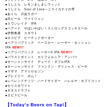
●うしとら レモンましましウィット
●うしとら Sour of Love～ニライカナイの雫
●あくら 川反ラガー
●呉ビール ヴァイツェン
●スワンレイク IPA
●ベアード やばいやばい！ストロングスコッチエール
●伊勢角屋 スタウト
●ロコビア ピーテッドポーター
●ベアリパブリック ペースカー・レーサー・セッション
IPA
NEW!!!
●ベアリパブリック レーサー5 IPA
NEW!!!
●バラストポイント カリフォルニア・アンバー
●オーシャンサイド デュード・ダブルIPA
●オーシャンサイド ファンクン・デリシャス・ピーチ
●マザマ アマリロセゾン
●プレイリー ボム！
●レベレンドナッツ・ハードサイダー ハレルヤ・ホプリコット
●セリスホワイト
●ギネスドラフト
●ヱビスビール
【Today's Beers on Tap!】