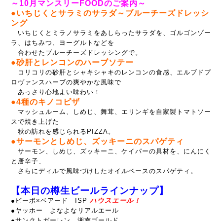
～10月マンスリーFOODのご案内～
●いちじくとサラミのサラダ～ブルーチーズドレッシ
ング
いちじくとミラノサラミをあしらったサラダを、ゴルゴンゾー
ラ、はちみつ、ヨーグルトなどを
合わせたブルーチーズドレッシングで。
●砂肝とレンコンのハーブソテー
コリコリの砂肝とシャキシャキのレンコンの食感、エルブドプ
ロヴァンスハーブの爽やかな風味で
あっさり心地よい味わい！
●4種のキノコピザ
マッシュルーム、しめじ、舞茸、エリンギを自家製トマトソー
スで焼き上げた
秋の訪れを感じられるPIZZA。
●サーモンとしめじ、ズッキーニのスパゲティ
サーモン、しめじ、ズッキーニ、ケイパーの具材を、にんにく
と唐辛子、
さらにディルで風味づけしたオイルベースのスパゲティ。
【本日の樽生ビールラインナップ】
●
ビーボ×ベアード ISP
ハウスエール！
●ヤッホー よなよなリアルエール
●サンクトガーレン 湘南ゴールド