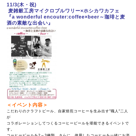
11/3(木・祝)
麦雑穀工房マイクロブルワリー×ホシカワカフェ
『a wonderful encouter:coffee×beer
～珈琲と麦
酒の素敵な出会い』
＜イベント内容＞
こだわりのクラフトビール、自家焙煎コーヒーを生み出す"職人"二人
が
コラボレーションしてつくるコーヒービールを堪能できるイベントで
す。
コーヒービールを2～3種類、さらに、使用したコーヒーを一緒にお楽