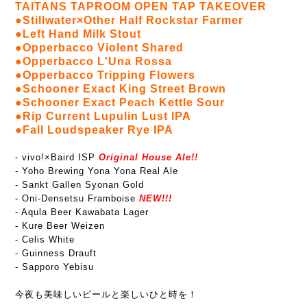
TAITANS TAPROOM OPEN TAP TAKEOVER
●Stillwater×Other Half Rockstar Farmer
●Left Hand Milk Stout
●Opperbacco Violent Shared
●Opperbacco L'Una Rossa
●Opperbacco Tripping Flowers
●Schooner Exact King Street Brown
●Schooner Exact Peach Kettle Sour
●Rip Current Lupulin Lust IPA
●Fall Loudspeaker Rye IPA
- vivo!×Baird ISP
Original House Ale!!
- Yoho Brewing Yona Yona Real Ale
- Sankt Gallen Syonan Gold
- Oni-Densetsu Framboise
NEW!!!
- Aqula Beer Kawabata Lager
- Kure Beer Weizen
- Celis White
- Guinness Drauft
- Sapporo Yebisu
今夜も美味しいビールと楽しいひと時を！