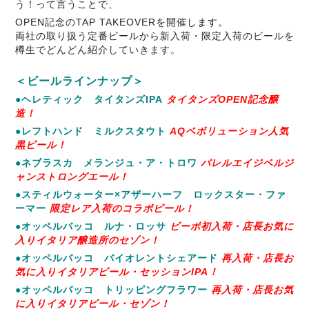
う！って言うことで、
OPEN記念のTAP TAKEOVERを開催します。
両社の取り扱う定番ビールから新入荷・限定入荷のビールを
樽生でどんどん紹介していきます。
＜ビールラインナップ＞
●ヘレティック タイタンズIPA
タイタンズOPEN記念醸
造！
●レフトハンド ミルクスタウト
AQベボリューション人気
黒ビール！
●ネブラスカ メランジュ・ア・トロワ
バレルエイジベルジ
ャンストロングエール！
●スティルウォーター×アザーハーフ ロックスター・ファ
ーマー
限定レア入荷のコラボビール！
●オッペルバッコ ルナ・ロッサ
ビーボ初入荷・店長お気に
入りイタリア醸造所のセゾン！
●オッペルバッコ バイオレントシェアード
再入荷・店長お
気に入りイタリアビール・セッションIPA！
●オッペルバッコ トリッピングフラワー
再入荷・店長お気
に入りイタリアビール・セゾン！