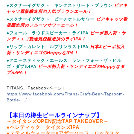
●スクナーイグザクト キングストリート・ブラウン
ビアキ
ャッツ看板醸造所の人気ブラウンエール！
●スクナーイグザクト ピーチケトルサワー
ビアキャッツ看
板醸造所のフルーツサワーエール！
●フォール ラウドスピーカー・ライIPA
ビーボ初入荷・サ
ンディエゴ新進気鋭醸造所のライIPA！
●リップ・カレント ルプリンラストIPA
日本&ビーボ初入
荷・サンディエゴのHoppyなIPA！
●アコースティック・エールズ ラン・フォー・ザ・ヒル
ズ・ダブルIPA
ビーボ初入荷・サンディエゴのHoppyなダ
ブルIPA！
TITANS、Facebookページ↓
https://www.facebook.com/Titans-Craft-Beer-Taproom-
Bottle-…/
【本日の樽生ビールラインナップ】
～タイタンズOPEN記念TAP TAKEOVER～
●ヘレティック タイタンズIPA
●スティルウォーター×アザーハーフ ロックスタ