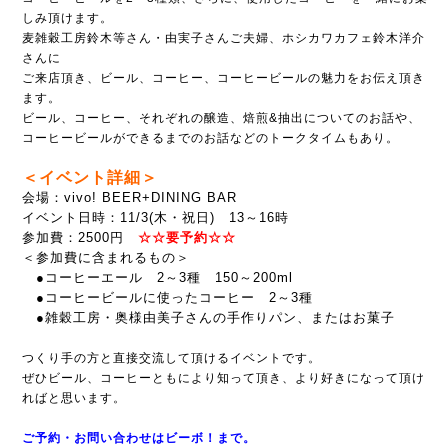
しみ頂けます。
麦雑穀工房鈴木等さん・由実子さんご夫婦、ホシカワカフェ鈴木洋介
さんに
ご来店頂き、ビール、コーヒー、コーヒービールの魅力をお伝え頂き
ます。
ビール、コーヒー、それぞれの醸造、焙煎&抽出についてのお話や、
コーヒービールができるまでのお話などのトークタイムもあり。
＜イベント詳細＞
会場：vivo! BEER+DINING BAR
イベント日時：11/3(木・祝日) 13～16時
参加費：2500円
☆☆要予約☆☆
＜参加費に含まれるもの＞
●コーヒーエール 2～3種 150～200ml
●コーヒービールに使ったコーヒー 2～3種
●雑穀工房・奥様由美子さんの手作りパン、またはお菓子
つくり手の方と直接交流して頂けるイベントです。
ぜひビール、コーヒーともにより知って頂き、より好きになって頂け
ればと思います。
ご予約・お問い合わせはビーボ！まで。