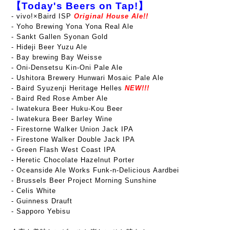
【Today's Beers on Tap!】
-
vivo!×Baird ISP
Original House Ale!!
- Yoho Brewing Yona Yona Real Ale
- Sankt Gallen Syonan Gold
- Hideji Beer Yuzu Ale
- Bay brewing Bay Weisse
- Oni-Densetsu Kin-Oni Pale Ale
- Ushitora Brewery Hunwari Mosaic Pale Ale
- Baird Syuzenji Heritage Helles
NEW!!!
- Baird Red Rose Amber Ale
- Iwatekura Beer Huku-Kou Beer
- Iwatekura Beer Barley Wine
- Firestorne Walker Union Jack IPA
- Firestone Walker Double Jack IPA
- Green Flash West Coast IPA
- Heretic Chocolate Hazelnut Porter
- Oceanside Ale Works Funk-n-Delicious Aardbei
- Brussels Beer Project Morning Sunshine
- Celis White
- Guinness Drauft
- Sapporo Yebisu