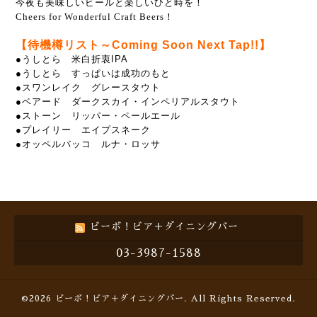
今夜も美味しいビールと楽しいひと時を！
Cheers for Wonderful Craft Beers！
【待機樽リスト～Coming Soon Next Tap!!】
●うしとら 米白折衷IPA
●うしとら すっぱいは成功のもと
●スワンレイク グレースタウト
●ベアード ダークスカイ・インペリアルスタウト
●ストーン リッパー・ペールエール
●プレイリー エイプスネーク
●オッペルバッコ ルナ・ロッサ
ビーボ！ビア＋ダイニングバー
03-3987-1588
©2026
ビーボ！ビア＋ダイニングバー
. All Rights Reserved.