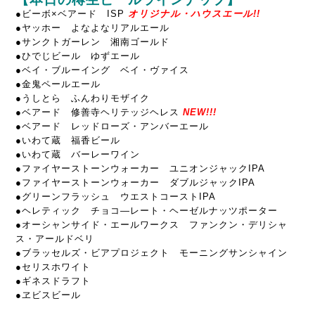
●
ビーボ×ベアード ISP
オリジナル・ハウスエール!!
●ヤッホー よなよなリアルエール
●サンクトガーレン 湘南ゴールド
●ひでじビール ゆずエール
●ベイ・ブルーイング ベイ・ヴァイス
●金鬼ペールエール
●うしとら ふんわりモザイク
●ベアード 修善寺ヘリテッジヘレス
NEW!!!
●ベアード レッドローズ・アンバーエール
●いわて蔵 福香ビール
●いわて蔵 バーレーワイン
●ファイヤーストーンウォーカー ユニオンジャックIPA
●ファイヤーストーンウォーカー ダブルジャックIPA
●グリーンフラッシュ ウエストコーストIPA
●ヘレティック チョコ―レート・ヘーゼルナッツポーター
●オーシャンサイド・エールワークス ファンクン・デリシャ
ス・アールドベリ
●ブラッセルズ・ビアプロジェクト モーニングサンシャイン
●セリスホワイト
●ギネスドラフト
●ヱビスビール