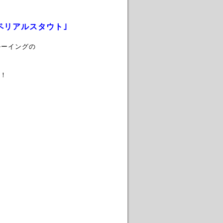
ペリアルスタウト｣
ルーイングの
！