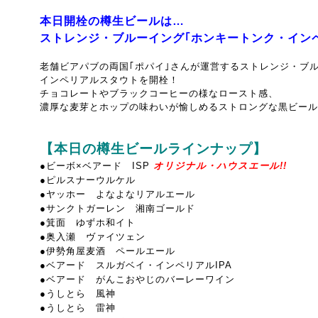
本日開栓の樽生ビールは…
ストレンジ・ブルーイング｢ホンキートンク・イン
老舗ビアパブの両国｢ポパイ｣さんが運営するストレンジ・ブ
インペリアルスタウトを開栓！
チョコレートやブラックコーヒーの様なロースト感、
濃厚な麦芽とホップの味わいが愉しめるストロングな黒ビール
【本日の樽生ビールラインナップ】
●ビーボ×ベアード ISP
オリジナル・ハウスエール!!
●ピルスナーウルケル
●ヤッホー よなよなリアルエール
●サンクトガーレン 湘南ゴールド
●箕面 ゆずホ和イト
●奥入瀬 ヴァイツェン
●伊勢角屋麦酒 ペールエール
●ベアード スルガベイ・インペリアルIPA
●
ベアード がんこおやじのバーレーワイン
●うしとら 風神
●うしとら 雷神