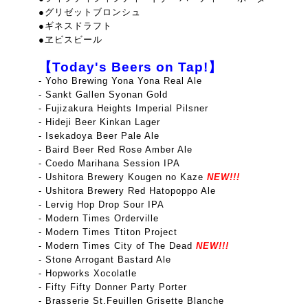
●グリゼットブロンシュ
●ギネスドラフト
●ヱビスビール
【Today's Beers on Tap!】
- Yoho Brewing Yona Yona Real Ale
- Sankt Gallen Syonan Gold
- Fujizakura Heights Imperial Pilsner
- Hideji Beer Kinkan Lager
- Isekadoya Beer Pale Ale
- Baird Beer Red Rose Amber Ale
- Coedo Marihana Session IPA
- Ushitora Brewery Kougen no Kaze
NEW!!!
- Ushitora Brewery Red Hatopoppo Ale
- Lervig Hop Drop Sour IPA
- Modern Times Orderville
- Modern Times Ttiton Project
- Modern Times City of The Dead
NEW!!!
- Stone Arrogant Bastard Ale
- Hopworks Xocolatle
- Fifty Fifty Donner Party Porter
- Brasserie St.Feuillen Grisette Blanche