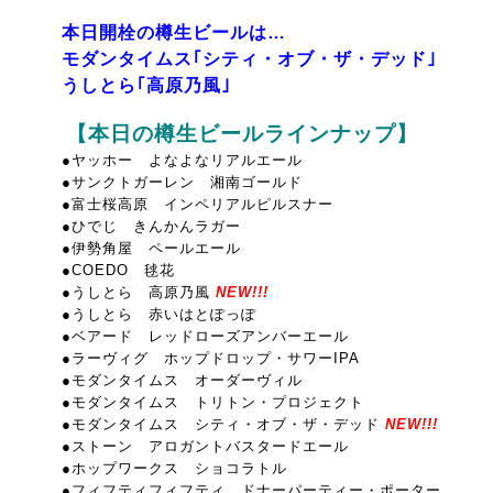
本日開栓の樽生ビールは…
モダンタイムス｢シティ・オブ・ザ・デッド｣
うしとら｢高原乃風｣
【本日の樽生ビールラインナップ】
●ヤッホー よなよなリアルエール
●サンクトガーレン 湘南ゴールド
●富士桜高原 インペリアルピルスナー
●ひでじ きんかんラガー
●伊勢角屋 ペールエール
●COEDO 毬花
●うしとら 高原乃風
NEW!!!
●うしとら 赤いはとぽっぽ
●ベアード レッドローズアンバーエール
●ラーヴィグ ホップドロップ・サワーIPA
●モダンタイムス オーダーヴィル
●モダンタイムス トリトン・プロジェクト
●モダンタイムス シティ・オブ・ザ・デッド
NEW!!!
●ストーン アロガントバスタードエール
●ホップワークス ショコラトル
●フィフティフィフティ ドナーパーティー・ポーター